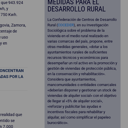
MEDIDAS PARA EL
as que 943.924
DESARROLLO RURAL
wh, y
y 750 Kwh.
La Confederación de Centros de Desarrollo
Rural (
COCEDER
), en su Investigación
egovia, Zamora,
Sociológica sobre el problema de la
centaje de
vivienda en el medio rural realizado en
e uso
varias comarcas del país, propone, entre
y en
otras medidas generales, «dotar a los
ayuntamientos rurales de suficientes
recursos técnicos y económicos para
desempeñar un rol activo en la promoción y
gestión de viviendas de protección pública,
 CONCENTRAN
en la conservación y rehabilitación».
ADAS POR LA
Considera que ayuntamientos,
mancomunidades o entidades comarcales
«deberían disponer y gestionar un stock de
viviendas de alquiler social» con el objetivo
de llegar al «5% de alquiler social»,
«reforzar y publicitar las ayudas e
incentivos fiscales para rehabilitar y
 realidad que
alquilar, así como simplificar el papeleo
entido se
burocrático».
on 7.000