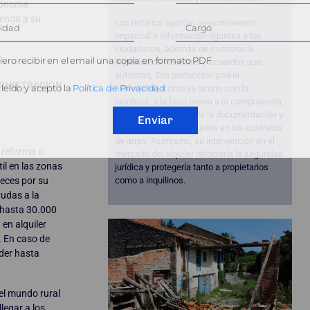
utónoma
vienda a su
Los notarios aportan asesoramiento
imparcial e información rigurosa a los
ciudadanos, además de controlar la
ero recibir en el email una copia en formato PDF
legalidad de los actos y acuerdos que
autorizan, Esa protección podría
MINISTRACIÓN
leído y acepto la
Política de Privacidad
extenderse, como ya ocurre con la
hipoteca, a la fase previa a la compraventa,
mediante la revisión de la documentación y
Enviar
de los acuerdos recogidos en los contratos
de arras. Asimismo, su intervención en el
 reforma o
mercado del alquiler reforzaría la seguridad
il en las zonas
jurídica y protegería tanto a propietarios
veces por su
como a inquilinos.
yudas a la
n hasta 30.000
 en alquiler
. En caso de
nder hasta
el mundo rural
legar a los