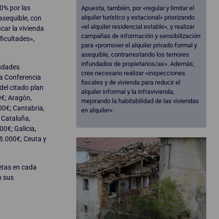
40% por las
Apuesta, también, por «regular y limitar el
alquiler turístico y estacional» priorizando
asequible, con
«el alquiler residencial estable», y realizar
icar la vivienda
campañas de información y sensibilización
ficultades»,
para «promover el alquiler privado formal y
asequible, contrarrestando los temores
infundados de propietarios/as». Además,
iudades
cree necesario realizar «inspecciones
la Conferencia
fiscales y de vivienda para reducir el
del citado plan
alquiler informal y la infravivienda,
0€; Aragón,
mejorando la habitabilidad de las viviendas
00€; Cantabria,
en alquiler».
 Cataluña,
0€; Galicia,
8.000€; Ceuta y
etas en cada
n sus