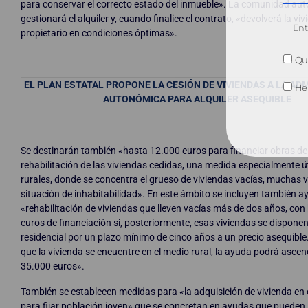
para conservar el correcto estado del inmueble». La comunidad a
gestionará el alquiler y, cuando finalice el contrato, «devolverá la vi
propietario en condiciones óptimas».
Qui
EL PLAN ESTATAL PROPONE LA CESIÓN DE VIVIENDAS A LA AD
He 
AUTONÓMICA PARA ALQUILER ASEQUIBLE
Se destinarán también «hasta 12.000 euros para financiar obras de
rehabilitación de las viviendas cedidas, una medida especialmente út
rurales, donde se concentra el grueso de viviendas vacías, muchas 
situación de inhabitabilidad». En este ámbito se incluyen también a
«rehabilitación de viviendas que lleven vacías más de dos años, co
euros de financiación si, posteriormente, esas viviendas se disponen
residencial por un plazo mínimo de cinco años a un precio asequible
que la vivienda se encuentre en el medio rural, la ayuda podrá asce
35.000 euros».
También se establecen medidas para «la adquisición de vivienda en 
para fijar población joven» que se concretan en ayudas que pueden l