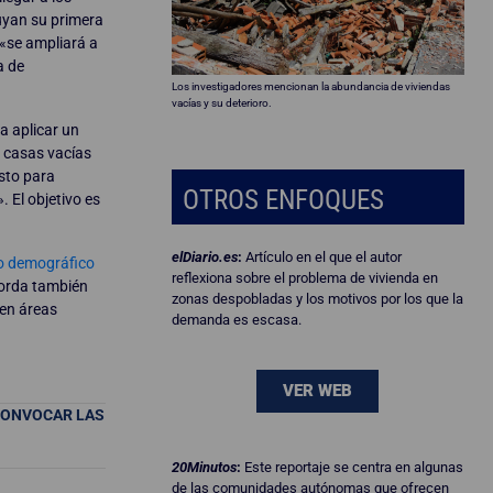
uyan su primera
«se ampliará a
a de
Los investigadores mencionan la abundancia de viviendas
vacías y su deterioro.
a aplicar un
e casas vacías
esto para
OTROS ENFOQUES
 El objetivo es
elDiario.es
:
Artículo en el que el autor
to demográfico
reflexiona sobre el problema de vivienda en
borda también
zonas despobladas y los motivos por los que la
 en áreas
demanda es escasa.
VER WEB
CONVOCAR LAS
20Minutos
:
Este reportaje se centra en algunas
de las comunidades autónomas que ofrecen