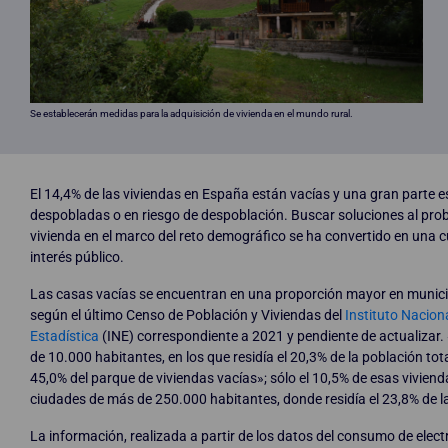
Se establecerán medidas para la adquisición de vivienda en el mundo rural.
El 14,4% de las viviendas en España están vacías y una gran parte 
despobladas o en riesgo de despoblación. Buscar soluciones al pro
vivienda en el marco del reto demográfico se ha convertido en una c
interés público.
Las casas vacías se encuentran en una proporción mayor en munic
según el último Censo de Población y Viviendas del
Instituto Nacion
Estadística
(INE) correspondiente a 2021 y pendiente de actualizar
de 10.000 habitantes, en los que residía el 20,3% de la población tota
45,0% del parque de viviendas vacías»; sólo el 10,5% de esas vivien
ciudades de más de 250.000 habitantes, donde residía el 23,8% de l
La información, realizada a partir de los datos del consumo de electr