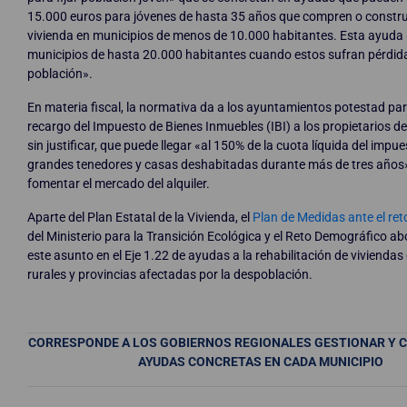
15.000 euros para jóvenes de hasta 35 años que compren o constr
vivienda en municipios de menos de 10.000 habitantes. Esta ayuda 
municipios de hasta 20.000 habitantes cuando estos sufran pérdid
población».
En materia fiscal, la normativa da a los ayuntamientos potestad par
recargo del Impuesto de Bienes Inmuebles (IBI) a los propietarios d
sin justificar, que puede llegar «al 150% de la cuota líquida del impu
grandes tenedores y casas deshabitadas durante más de tres años».
fomentar el mercado del alquiler.
Aparte del Plan Estatal de la Vivienda, el
Plan de Medidas ante el re
del Ministerio para la Transición Ecológica y el Reto Demográfico a
este asunto en el Eje 1.22 de ayudas a la rehabilitación de viviendas
rurales y provincias afectadas por la despoblación.
CORRESPONDE A LOS GOBIERNOS REGIONALES GESTIONAR Y 
AYUDAS CONCRETAS EN CADA MUNICIPIO