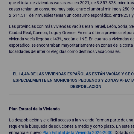
que el total de viviendas vacías era, en 2021, de 3.857.328, mientr
casas tenían un consumo muy bajo, entre el umbral mínimo y 250 K
2.514.511 de inmuebles tenían un consumo esporádico, entre 251 
Las provincias con más viviendas vacías eran Teruel, León, Soria, S
Ciudad Real, Cuenca, Lugo y Orense. En esta última provincia el por
vivienda vacía llegaba al 43%, según el INE. En cuanto a viviendas d
esporádico, se encontraban mayoritariamente en zonas de la costa 
localidades del interior elegidas como destinos vacacionales.
EL 14,4% DE LAS VIVIENDAS ESPAÑOLAS ESTÁN VACÍAS Y SE
ESPECIALMENTE EN MUNICIPIOS PEQUEÑOS Y ZONAS AFECT
DESPOBLACIÓN
Plan Estatal de la Vivienda
La despoblación y el difícil acceso a la vivienda forman parte de una
requiere la búsqueda de soluciones a medio y corto plazo. En este s
enmarca el nuevo
Plan Estatal de la Vivienda 2026-2030
. Dotado c