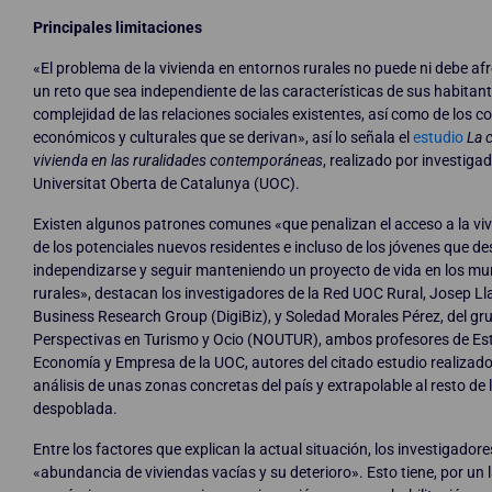
Principales limitaciones
«El problema de la vivienda en entornos rurales no puede ni debe a
un reto que sea independiente de las características de sus habitant
complejidad de las relaciones sociales existentes, así como de los 
económicos y culturales que se derivan», así lo señala el
estudio
La 
vivienda en
las ruralidades
contemporáneas
, realizado por investigad
Universitat Oberta de Catalunya (UOC).
Existen algunos patrones comunes «que penalizan el acceso a la viv
de los potenciales nuevos residentes e incluso de los jóvenes que d
independizarse y seguir manteniendo un proyecto de vida en los mu
rurales», destacan los investigadores de la Red UOC Rural, Josep Lla
Business Research Group (DigiBiz), y Soledad Morales Pérez, del g
Perspectivas en Turismo y Ocio (NOUTUR), ambos profesores de Es
Economía y Empresa de la UOC, autores del citado estudio realizado 
análisis de unas zonas concretas del país y extrapolable al resto de
despoblada.
Entre los factores que explican la actual situación, los investigado
«abundancia de viviendas vacías y su deterioro». Esto tiene, por un 