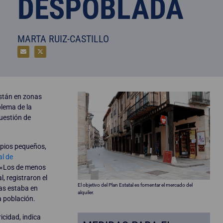
DESPOBLADA
MARTA RUIZ-CASTILLO
están en zonas
blema de la
uestión de
ipios pequeños,
al de
. «Los de menos
l, registraron el
El objetivo del Plan Estatal es fomentar el mercado del
das estaba en
alquiler.
a población.
icidad, indica