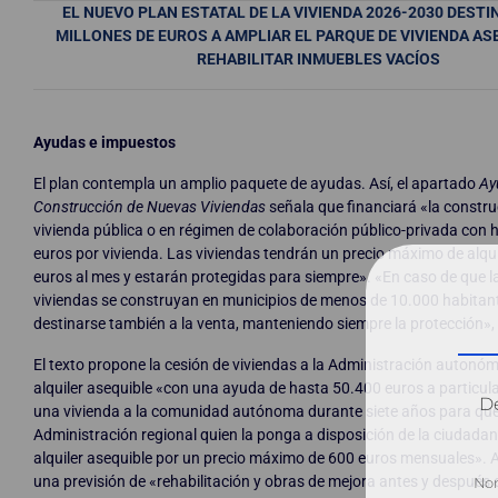
EL NUEVO PLAN ESTATAL DE LA VIVIENDA 2026-2030 DESTI
MILLONES DE EUROS A AMPLIAR EL PARQUE DE VIVIENDA AS
REHABILITAR INMUEBLES VACÍOS
Ayudas e impuestos
El plan contempla un amplio paquete de ayudas. Así, el apartado
Ay
Construcción de Nuevas Viviendas
señala que financiará «la constru
vivienda pública o en régimen de colaboración público-privada con 
euros por vivienda. Las viviendas tendrán un precio máximo de alqui
euros al mes y estarán protegidas para siempre». «En caso de que 
viviendas se construyan en municipios de menos de 10.000 habitan
destinarse también a la venta, manteniendo siempre la protección»,
El texto propone la cesión de viviendas a la Administración autonó
alquiler asequible «con una ayuda de hasta 50.400 euros a particul
Dé
una vivienda a la comunidad autónoma durante siete años para que
Administración regional quien la ponga a disposición de la ciudada
alquiler asequible por un precio máximo de 600 euros mensuales». 
una previsión de «rehabilitación y obras de mejora antes y después de