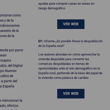
ayudas para comprar casas en zonas en
riesgo demográfico.
frontarse como
es y de la
VER WEB
condicionantes
cuestión de la
ores de la
EY:
Informe
¿Es posible frenar la despoblación
de la España rural?
ienda por parte
Los autores ahondan en cómo aprovechar la
esean
vivienda disponible para convertir las
nicipios
comarcas despobladas en tierras de
dós, del Digital
oportunidades ante el reto demográfico en la
rupo Nuevas
España rural, partiendo de la base del papel de
tudios de
la vivienda como palanca de cambio.
a partir del
 la España
VER WEB
res mencionan la
lado, efectos