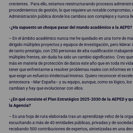
crecientes. ​ Para ello, estamos reestructurando procesos administra
procedimientos de gestión, lo que requiere un notable compromiso,
Administración pública donde los cambios son complejos y nunca ll
-¿Ha supuesto un choque pasar del mundo académico a la AEPD?
– En el ámbito académico nunca me he quedado en una torre de marf
dirigido múltiples proyectos y equipos de investigación, pero liderar 
de tanto prestigio, con 250 personas de alta cualificación trabajando
múltiples frentes, sin duda ha sido un cambio significativo. Creo qu
más en materia de protección de datos este año que en toda mi vida 
tener que enfrentarme a resolver problemas reales con informes en 
que exige un esfuerzo intelectual intenso. Quiero reconocer el excel
antecesora –Mar España– y su equipo, aunque, como es lógico, los
cambian y hay que evolucionar con ellos.
-¿En qué consiste el Plan Estratégico 2025-2030 de la AEPED y q
la Agencia?
– Es una hoja de ruta elaborada tras un aprendizaje veloz de la orga
escuchando a más de 40 entidades públicas, privadas y de sociedad c
recabando 500 contribuciones de expertos, sintetizadas en una dec