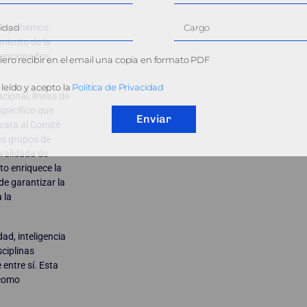
que ya hemos
miento de la
bvencionados
ero recibir en el email una copia en formato PDF
leído y acepto la
Política de Privacidad
ional, líneas de
specífico que
Enviar
 cara al Comité
os grupos de
 validada de
to enriquece la
e garantizar la
 la
ad, inteligencia
sciplinas
 entre sí. Esta
 como