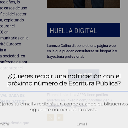
nco años, lo
te casos de uso
icial del sector
la, explotando
egurar el
HUELLA DIGITAL
D) en
omunitarias en la
mité Europeo
Lorenzo Cotino dispone de una página web
ia a
en la que pueden consultarse su biografía y
la sociedad -en
trayectoria profesional.
onferencias por
garantizar el
¿Quieres recibir una notificación con el
VER WEB
próximo número de Escritura Pública?
El presidente de la AEPD tiene perfiles
VALIDADA DE
abiertos en linkedin.com/in/cotino y en X
IÓN DE DATOS”
janos tu email y recibirás un correo cuando publiquemos
(antiguo twitter) @cotino
siguiente número de la revista.
ciando desde que