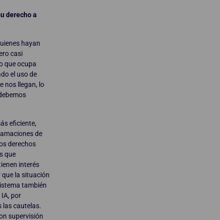
su derecho a
quienes hayan
ero casi
lo que ocupa
do el uso de
 nos llegan, lo
e debemos
s eficiente,
clamaciones de
os derechos
s que
ienen interés
 que la situación
sistema también
IA, por
 las cautelas.
on supervisión