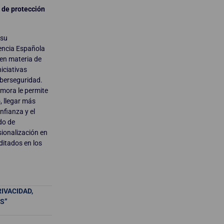
a de protección
 su
encia Española
 en materia de
iciativas
iberseguridad.
mora le permite
, llegar más
nfianza y el
do de
sionalización en
ditados en los
IVACIDAD,
OS”