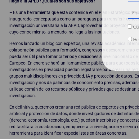
llegó a la APED? ¿Cuáles son sus objetivos?
– Es una herramienta que está contenida en el Plan Estratégico y 
inaugurado, conceptuada como un paraguas para transferir conoci
investigación universitaria a la AEPD, aprovechando proyectos su
Qui
cuyo conocimiento, a menudo, no llega a las instituciones.
He 
Hemos lanzado un blog con expertos, una revista académica internac
colaboración pública para formación, congresos y asesoramiento e
pueda ser útil para tomar criterios y decisiones a nivel nacional o de
Europeo. En enero se hará un llamamiento público para que todos l
investigadores en privacidad puedan registrarse para crear una red
grupos multidisciplinares en privacidad, IA y protección de datos. Es
investigación y nos da palancas de conocimiento precisas, además d
utilidad común de los recursos públicos y privados que se destinan a
investigación.
En definitiva, queremos crear una red pública de expertos en privacid
artificial y protección de datos, donde investigadores de distintas di
(derecho, economía, tecnología, etc.) puedan inscribirse y conocerse
red facilitará la colaboración, enriquecerá la investigación y servirá
herramienta para identificar especialistas en áreas concretas.