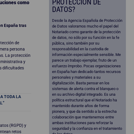
PROTECCIÓN DE
ituciones como
DATOS?
Desde la Agencia Española de Protección
en España tras
de Datos valoramos mucho el papel del
Notariado como garante de la protección
de datos, no sólo por su función en la fe
tección de
pública, sino también por su
rimera persona
responsabilidad en la custodia de
información especialmente sensible. Me
as. La protección
parece un trabajo ejemplar, fruto de un
ministrativa y
esfuerzo ímprobo. Pocas organizaciones
s dificultades
en España han dedicado tantos recursos
personales y materiales a su
digitalización. Basta pensar en los
sistemas de alerta contra el blanqueo o
en su archivo digital integrado. Es una
A TODA LA
política estructural que el Notariado ha
L”
mantenido durante años de forma
pionera, y que da sentido a la estrecha
colaboración que mantenemos entre
ambas instituciones para reforzar la
Datos (RGPD) y
seguridad y la confianza en el tratamiento
antean retos