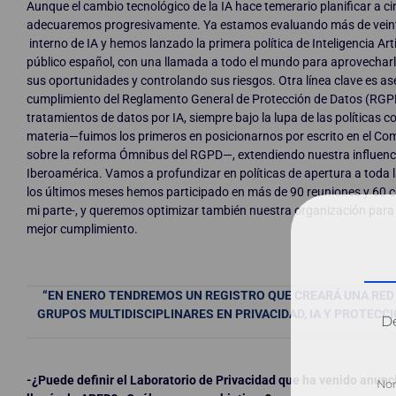
Aunque el cambio tecnológico de la IA hace temerario planificar a ci
adecuaremos progresivamente. Ya estamos evaluando más de vein
interno de IA y hemos lanzado la primera política de Inteligencia Artif
público español, con una llamada a todo el mundo para aprovechar
sus oportunidades y controlando sus riesgos. Otra línea clave es as
cumplimiento del Reglamento General de Protección de Datos (RGP
tratamientos de datos por IA, siempre bajo la lupa de las políticas c
materia—fuimos los primeros en posicionarnos por escrito en el Co
sobre la reforma Ómnibus del RGPD—, extendiendo nuestra influenc
Iberoamérica. Vamos a profundizar en políticas de apertura a toda 
los últimos meses hemos participado en más de 90 reuniones y 60 c
mi parte-, y queremos optimizar también nuestra organización para 
mejor cumplimiento.
“EN ENERO TENDREMOS UN REGISTRO QUE CREARÁ UNA RED 
GRUPOS MULTIDISCIPLINARES EN PRIVACIDAD, IA Y PROTECC
Dé
-¿Puede definir el Laboratorio de Privacidad que ha venido anun