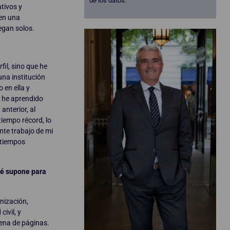
de los datos.
tivos y
 en una
egan solos.
il, sino que he
una institución
 en ella y
e he aprendido
anterior, al
tiempo récord, lo
ente trabajo de mi
 tiempos
ué supone para
nización,
ivil, y
ena de páginas.