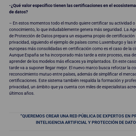
-¿Qué valor específico tienen las certificaciones en el ecosistem
de datos?
– En estos momentos todo el mundo quiere certificar su actividad o
conocimiento, lo que indudablemente genera más seguridad. La Ag
de Protección de Datos prepara un esquema propio de certificación
privacidad, siguiendo el ejemplo de países como Luxemburgo y las in
europeas más consolidadas en certificación como es el caso de la c
Aunque España se ha incorporado más tarde a este proceso, esa de
aprender de los modelos más eficaces ya implantados. En este caso
tarde va a suponer llegar mejor. El nuevo marco busca reforzar la co
reconocimiento mutuo entre países, además de simplificar el merca
certificaciones. Este sistema también respalda la formación y profe
privacidad, un ámbito que ya cuenta con miles de especialistas acre
últimos años.
“QUEREMOS CREAR UNA RED PÚBLICA DE EXPERTOS EN PR
INTELIGENCIA ARTIFICIAL Y PROTECCIÓN DE DAT