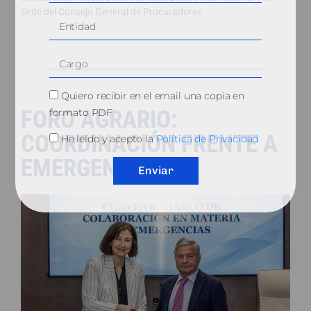
Sede del Consejo General de Procuradores.
Quiero recibir en el email una copia en
FORO AGRARIO:
formato PDF
COORDINACIÓN FRENTE A
He leído y acepto la
Política de Privacidad
EMERGENCIAS
Enviar