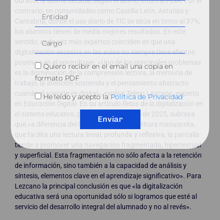
durante la última década, según el último Informe PISA. Por el
contrario, en comunidades como Castilla León, Asturias y
Cantabria, donde el uso diario de TIC se sitúa en torno al 37%,
los alumnos tienen de media mejores resultados. En este
sentido, cada vez más expertos coinciden en que una
digitalización excesiva en las aulas no siempre tiene efectos
positivos en el aprendizaje. «Uno de los principales problemas
Quiero recibir en el email una copia en
es la disminución de la comprensión lectora, la memoria de
formato PDF
trabajo, la atención sostenida y el pensamiento abstracto
cuando el soporte es digital», explica Telmo Lazcano, experto
He leído y acepto la
Política de Privacidad
en Educación Digital. En su artículo
Retos de la digitalización en
el sistema educativo
, publicado en octubre de 2025, subraya
Enviar
que «a diferencia del libro impreso y la escritura manuscrita,
que facilita una lectura lineal, profunda y reflexiva, la pantalla
tiende a promover una navegación fragmentada, hipertextual
y superficial. Esta fragmentación no sólo afecta a la retención
de información, sino también a la capacidad de análisis y
síntesis, elementos clave en el aprendizaje significativo». Para
Lezcano la principal conclusión es que «la digitalización
educativa será una oportunidad sólo si logramos que esté al
servicio del desarrollo integral del alumnado y no al revés».