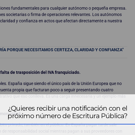
uestiones fundamentales para cualquier autónomo o pequeña empresa.
nes societarias o firma de operaciones relevantes. Los autónomos
 claridad y confianza en actos que afectan directamente a nuestra
ÍA PORQUE NECESITAMOS CERTEZA, CLARIDAD Y CONFIANZA”
falta de trasposición del IVA franquiciado.
les. España sigue siendo el único país de la Unión Europea que no
 cuenta propia que facturan poco a seguir presentando cuatro
trativo que eso conlleva. Es una carga innecesaria y un ejemplo más
¿Quieres recibir una notificación con el
a morosidad.
próximo número de Escritura Pública?
mbito privado; también en el público. En España pagar tarde sale
de responsabilidad social mientras pagan a sus proveedores con