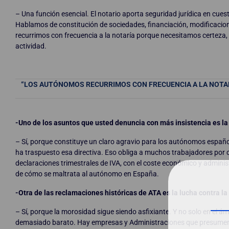
– Una función esencial. El notario aporta seguridad jurídica en c
Hablamos de constitución de sociedades, financiación, modificacio
recurrimos con frecuencia a la notaría porque necesitamos certeza,
actividad.
“LOS AUTÓNOMOS RECURRIMOS CON FRECUENCIA A LA NOTAR
-Uno de los asuntos que usted denuncia con más insistencia es la 
– Sí, porque constituye un claro agravio para los autónomos españo
ha traspuesto esa directiva. Eso obliga a muchos trabajadores por
declaraciones trimestrales de IVA, con el coste económico y adminis
de cómo se maltrata al autónomo en España.
-Otra de las reclamaciones históricas de ATA es la lucha contra l
– Sí, porque la morosidad sigue siendo asfixiante. Y no solo en el á
demasiado barato. Hay empresas y Administraciones que presumen 