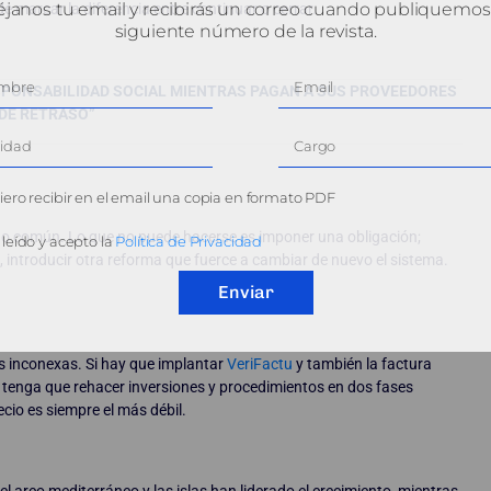
janos tu email y recibirás un correo cuando publiquemos
marcar la diferencia entre continuar o cerrar.
siguiente número de la revista.
SPONSABILIDAD SOCIAL MIENTRAS PAGAN A SUS PROVEEDORES
DE RETRASO”
ero recibir en el email una copia en formato PDF
tido común. Lo que no puede hacerse es imponer una obligación;
leído y acepto la
Política de Privacidad
, introducir otra reforma que fuerce a cambiar de nuevo el sistema.
Enviar
 inconexas. Si hay que implantar
VeriFactu
y también la factura
 tenga que rehacer inversiones y procedimientos en dos fases
ecio es siempre el más débil.