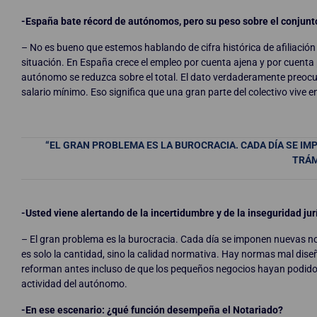
-España bate récord de autónomos, pero su peso sobre el conjunt
– No es bueno que estemos hablando de cifra histórica de afiliació
situación. En España crece el empleo por cuenta ajena y por cuenta 
autónomo se reduzca sobre el total. El dato verdaderamente preocup
salario mínimo. Eso significa que una gran parte del colectivo vive 
“EL GRAN PROBLEMA ES LA BUROCRACIA. CADA DÍA SE I
TRÁM
-Usted viene alertando de la incertidumbre y de la inseguridad ju
– El gran problema es la burocracia. Cada día se imponen nuevas n
es solo la cantidad, sino la calidad normativa. Hay normas mal dis
reforman antes incluso de que los pequeños negocios hayan podido a
actividad del autónomo.
-En ese escenario: ¿qué función desempeña el Notariado?