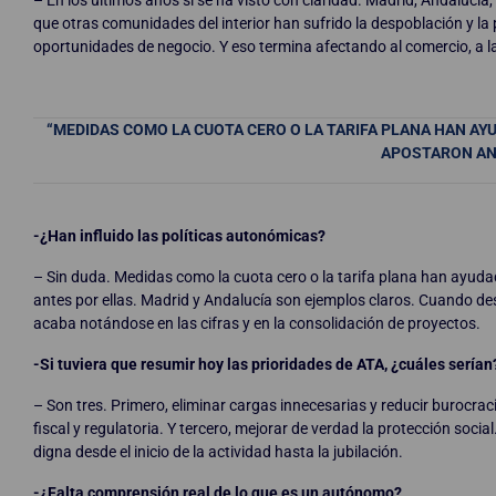
– En los últimos años sí se ha visto con claridad. Madrid, Andalucía, 
que otras comunidades del interior han sufrido la despoblación y la
oportunidades de negocio. Y eso termina afectando al comercio, a la 
“MEDIDAS COMO LA CUOTA CERO O LA TARIFA PLANA HAN AY
APOSTARON AN
-¿Han influido las políticas autonómicas?
– Sin duda. Medidas como la cuota cero o la tarifa plana han ayud
antes por ellas. Madrid y Andalucía son ejemplos claros. Cuando des
acaba notándose en las cifras y en la consolidación de proyectos.
-Si tuviera que resumir hoy las prioridades de ATA, ¿cuáles serían
– Son tres. Primero, eliminar cargas innecesarias y reducir burocrac
fiscal y regulatoria. Y tercero, mejorar de verdad la protección soc
digna desde el inicio de la actividad hasta la jubilación.
-¿Falta comprensión real de lo que es un autónomo?