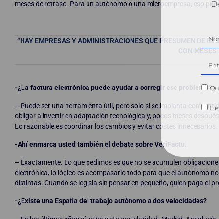
Dé
meses de retraso. Para un autónomo o una microempresa, eso puede 
“HAY EMPRESAS Y ADMINISTRACIONES QUE PRESUMEN DE RE
CON MESES 
-¿La factura electrónica puede ayudar a corregir ese problema?
Qui
– Puede ser una herramienta útil, pero solo si se implanta con sen
He 
obligar a invertir en adaptación tecnológica y, pocos meses después
Lo razonable es coordinar los cambios y evitar costes innecesarios.
-Ahí enmarca usted también el debate sobre VeriFactu.
– Exactamente. Lo que pedimos es que no se acumulen obligaciones
electrónica, lo lógico es acompasarlo todo para que el autónomo no
distintas. Cuando se legisla sin pensar en pequeño, quien paga el pr
-¿Existe una España del trabajo autónomo a dos velocidades?