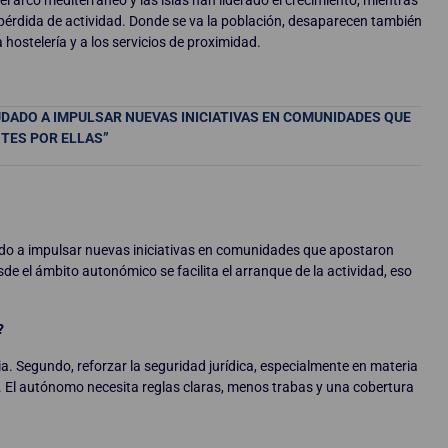
el arco mediterráneo y las islas han liderado el crecimiento, mientras
 pérdida de actividad. Donde se va la población, desaparecen también
hostelería y a los servicios de proximidad.
UDADO A IMPULSAR NUEVAS INICIATIVAS EN COMUNIDADES QUE
TES POR ELLAS”
ado a impulsar nuevas iniciativas en comunidades que apostaron
de el ámbito autonómico se facilita el arranque de la actividad, eso
?
ia. Segundo, reforzar la seguridad jurídica, especialmente en materia
ial. El autónomo necesita reglas claras, menos trabas y una cobertura