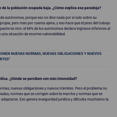
o de la población ocupada baja. ¿Cómo explica esa paradoja?
n de autónomos, porque eso no dice nada por sí solo sobre su
propia, pero más por cuenta ajena, y eso hace que el peso del trabajo
ante es otro: el 68% de los autónomos declara ingresos inferiores al
en una situación de enorme vulnerabilidad.
MPONEN NUEVAS NORMAS, NUEVAS OBLIGACIONES Y NUEVOS
ITES”
rídica. ¿Dónde se perciben con más intensidad?
ormas, nuevas obligaciones y nuevos trámites. Pero el problema no
eñadas, normas que se corrigen sobre la marcha y normas que se
daptarse. Eso genera inseguridad jurídica y dificulta muchísimo la