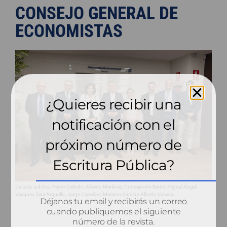
CONSEJO GENERAL DE
ECONOMISTAS
¿Quieres recibir una
notificación con el
próximo número de
Escritura Pública?
De izda. a dcha.: Pedro Galindo, Alberto Martínez, Concepción Barrio, Miguel Ángel
Vázquez Sara Argüello, Jorge Capeáns, Mariano García y Alberto Velasco.
Déjanos tu email y recibirás un correo
cuando publiquemos el siguiente
número de la revista.