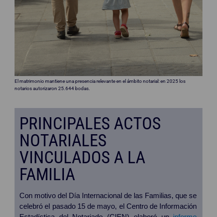
El matrimonio mantiene una presencia relevante en el ámbito notarial: en 2025 los
notarios autorizaron 25.644 bodas.
PRINCIPALES ACTOS
NOTARIALES
VINCULADOS A LA
FAMILIA
Con motivo del Día Internacional de las Familias, que se
celebró el pasado 15 de mayo, el Centro de Información
Estadística del Notariado (CIEN) elaboró un
informe