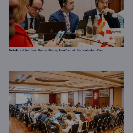
De izda. a dcha.: Juan Gómez-Riesco, José Carmelo Llopis e Isidoro Calvo.