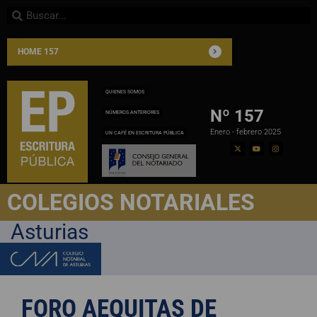
HOME 157
QUIENES SOMOS
Nº 157
NÚMEROS ANTERIORES
Enero - febrero 2025
UN CAFÉ EN ESCRITURA PÚBLICA
COLEGIOS NOTARIALES
Asturias
FORO AEQUITAS DE