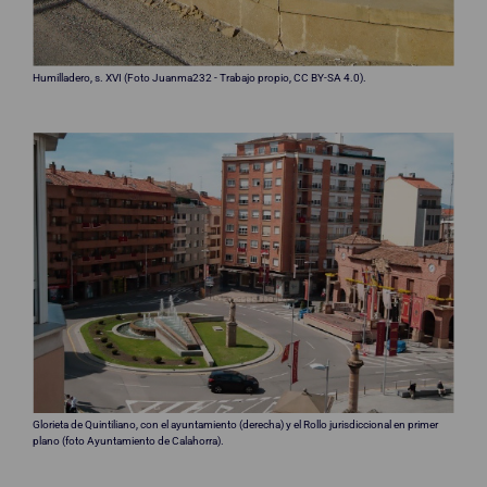
Humilladero, s. XVI (Foto Juanma232 - Trabajo propio, CC BY-SA 4.0).
Glorieta de Quintiliano, con el ayuntamiento (derecha) y el Rollo jurisdiccional en primer
plano (foto Ayuntamiento de Calahorra).