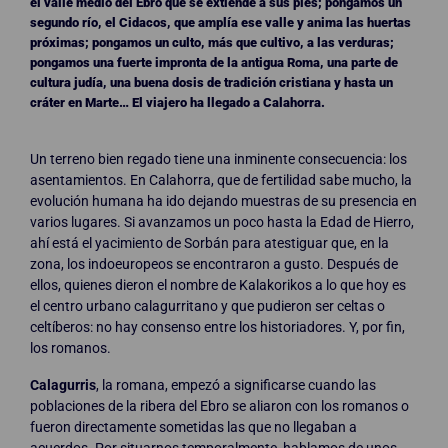
el valle medio del Ebro que se extiende a sus pies; pongamos un
segundo río, el Cidacos, que amplía ese valle y anima las huertas
próximas; pongamos un culto, más que cultivo, a las verduras;
pongamos una fuerte impronta de la antigua Roma, una parte de
cultura judía, una buena dosis de tradición cristiana y hasta un
cráter en Marte… El viajero ha llegado a Calahorra.
Un terreno bien regado tiene una inminente consecuencia: los
asentamientos. En Calahorra, que de fertilidad sabe mucho, la
evolución humana ha ido dejando muestras de su presencia en
varios lugares. Si avanzamos un poco hasta la Edad de Hierro,
ahí está el yacimiento de Sorbán para atestiguar que, en la
zona, los indoeuropeos se encontraron a gusto. Después de
ellos, quienes dieron el nombre de Kalakorikos a lo que hoy es
el centro urbano calagurritano y que pudieron ser celtas o
celtíberos: no hay consenso entre los historiadores. Y, por fin,
los romanos.
Calagurris
, la romana, empezó a significarse cuando las
poblaciones de la ribera del Ebro se aliaron con los romanos o
fueron directamente sometidas las que no llegaban a
acuerdos. Por situarnos temporalmente, hablamos de unos