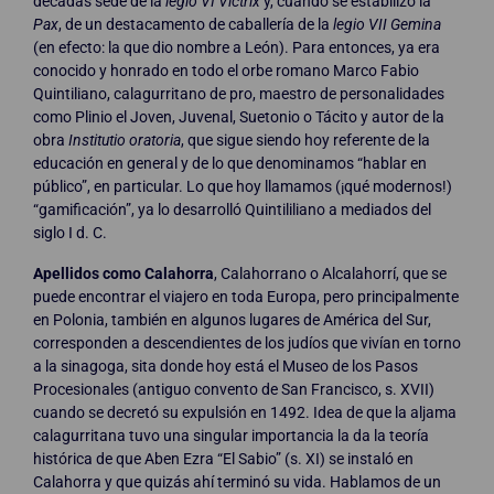
décadas sede de la
legio VI Victrix
y, cuando se estabilizó la
Pax
, de un destacamento de caballería de la
legio VII Gemina
(en efecto: la que dio nombre a León). Para entonces, ya era
conocido y honrado en todo el orbe romano Marco Fabio
Quintiliano, calagurritano de pro, maestro de personalidades
como Plinio el Joven, Juvenal, Suetonio o Tácito y autor de la
obra
Institutio oratoria
, que sigue siendo hoy referente de la
educación en general y de lo que denominamos “hablar en
público”, en particular. Lo que hoy llamamos (¡qué modernos!)
“gamificación”, ya lo desarrolló Quintililiano a mediados del
siglo I d. C.
Apellidos como Calahorra
, Calahorrano o Alcalahorrí, que se
puede encontrar el viajero en toda Europa, pero principalmente
en Polonia, también en algunos lugares de América del Sur,
corresponden a descendientes de los judíos que vivían en torno
a la sinagoga, sita donde hoy está el Museo de los Pasos
Procesionales (antiguo convento de San Francisco, s. XVII)
cuando se decretó su expulsión en 1492. Idea de que la aljama
calagurritana tuvo una singular importancia la da la teoría
histórica de que Aben Ezra “El Sabio” (s. XI) se instaló en
Calahorra y que quizás ahí terminó su vida. Hablamos de un