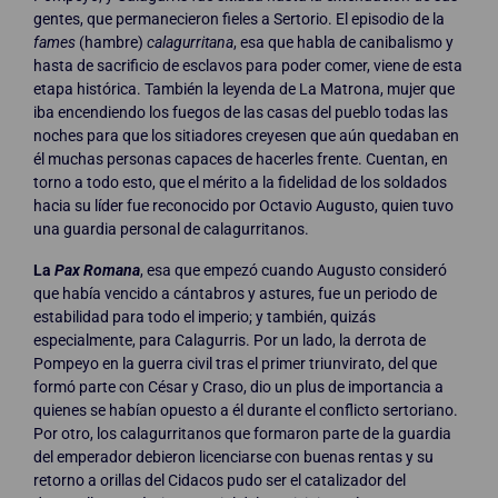
gentes, que permanecieron fieles a Sertorio. El episodio de la
fames
(hambre)
calagurritana
, esa que habla de canibalismo y
hasta de sacrificio de esclavos para poder comer, viene de esta
etapa histórica. También la leyenda de La Matrona, mujer que
iba encendiendo los fuegos de las casas del pueblo todas las
noches para que los sitiadores creyesen que aún quedaban en
él muchas personas capaces de hacerles frente. Cuentan, en
torno a todo esto, que el mérito a la fidelidad de los soldados
hacia su líder fue reconocido por Octavio Augusto, quien tuvo
una guardia personal de calagurritanos.
La
Pax Romana
, esa que empezó cuando Augusto consideró
que había vencido a cántabros y astures, fue un periodo de
estabilidad para todo el imperio; y también, quizás
especialmente, para Calagurris. Por un lado, la derrota de
Pompeyo en la guerra civil tras el primer triunvirato, del que
formó parte con César y Craso, dio un plus de importancia a
quienes se habían opuesto a él durante el conflicto sertoriano.
Por otro, los calagurritanos que formaron parte de la guardia
del emperador debieron licenciarse con buenas rentas y su
retorno a orillas del Cidacos pudo ser el catalizador del