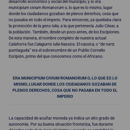
desarrollo económico y social del municipio; y sí: era
municipium civium Romanorum
o, lo que es lo mismo, lugar
donde los ciudadanos gozaban de plenos derechos, cosa que
no pasaba en todo el imperio. Para entonces, ya quedaba clara
la protección de la
gens Iulia
, a la que pertenecía Julio César, a
la población. También, desde un poco antes, de los Escipiones.
De esta manera, el nombre completo de nuestra actual
Calahorra fue
Calagurris Iulia Nassica
. El
nassica
, o “de nariz
puntiaguda” era el sobrenombre de un Publio Cornelio
Escipión, primo del que conocemos como el Africano.
ERA MUNICIPIUM CIVIUM ROMANORUM O, LO QUE ES LO
MISMO, LUGAR DONDE LOS CIUDADANOS GOZABAN DE
PLENOS DERECHOS, COSA QUE NO PASABA EN TODO EL
IMPERIO
La capacidad de acuñar moneda ya indica un alto grado de
autonomía. Por su buena situación fronteriza, fue durante