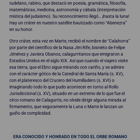
tudelano, rabino, que destacó en poesía, gramática, filosofía,
matemáticas, medicina, astronomía y cábala (interpretación
mística del judaísmo). Su reconocimiento llegó… ¡hasta la luna!
Hay un cráter en nuestro satélite bautizado como “Abenezra”
en su honor.
Otro cráter, esta vez en Marte, recibió el nombre de “Calahorra”
por parte del científico de la Nasa Jim Rife, bisnieto de Felipe
Jiménez y Javiera Obanos, calagurritanos que emigraron a
Estados Unidos en el siglo XIX. Así que cuando el viajero visite
esa tierra, que el Ebro sigue mirando con cariño, y se admire
con el carácter gótico de la Catedral de Santa María (s. XV),
con el plateresco del Crucero del Humilladero (s. XVI) o
imaginando todo lo que pudo acontecer en torno al Rollo
Jurisdiccional (s. XV), situado en un extremo de lo que fue el
circo romano de Calagurris, no olvide dirigir alguna mirada al
firmamento, que seguramente la Luna o Marte le lanzan un
guiño de complicidad.
ERA CONOCIDO Y HONRADO EN TODO EL ORBE ROMANO