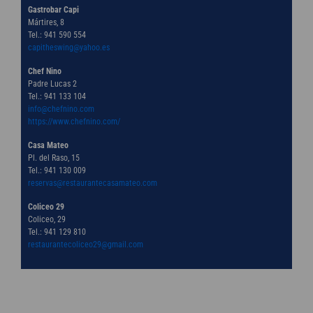
Gastrobar Capi
Mártires, 8
Tel.: 941 590 554
capitheswing@yahoo.es
Chef Nino
Padre Lucas 2
Tel.: 941 133 104
info@chefnino.com
https://www.chefnino.com/
Casa Mateo
Pl. del Raso, 15
Tel.: 941 130 009
reservas@restaurantecasamateo.com
Coliceo 29
Coliceo, 29
Tel.: 941 129 810
restaurantecoliceo29@gmail.com