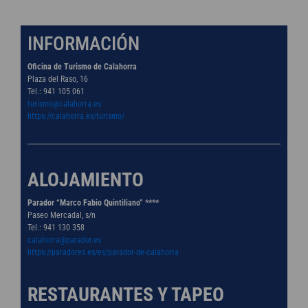
INFORMACIÓN
Oficina de Turismo de Calahorra
Plaza del Raso, 16
Tel.: 941 105 061
turismo@calahorra.es
https://calahorra.es/turismo/
ALOJAMIENTO
Parador “Marco Fabio Quintiliano” ****
Paseo Mercadal, s/n
Tel.: 941 130 358
calahorra@parador.es
https://paradores.es/es/parador-de-calahorra
RESTAURANTES Y TAPEO