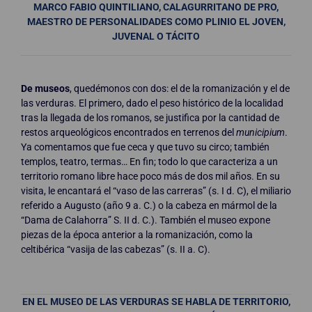
MARCO FABIO QUINTILIANO, CALAGURRITANO DE PRO,
MAESTRO DE PERSONALIDADES COMO PLINIO EL JOVEN,
JUVENAL O TÁCITO
De museos
, quedémonos con dos: el de la romanización y el de
las verduras. El primero, dado el peso histórico de la localidad
tras la llegada de los romanos, se justifica por la cantidad de
restos arqueológicos encontrados en terrenos del
municipium
.
Ya comentamos que fue ceca y que tuvo su circo; también
templos, teatro, termas… En fin; todo lo que caracteriza a un
territorio romano libre hace poco más de dos mil años. En su
visita, le encantará el “vaso de las carreras” (s. I d. C), el miliario
referido a Augusto (año 9 a. C.) o la cabeza en mármol de la
“Dama de Calahorra” S. II d. C.). También el museo expone
piezas de la época anterior a la romanización, como la
celtibérica “vasija de las cabezas” (s. II a. C).
EN EL MUSEO DE LAS VERDURAS SE HABLA DE TERRITORIO,