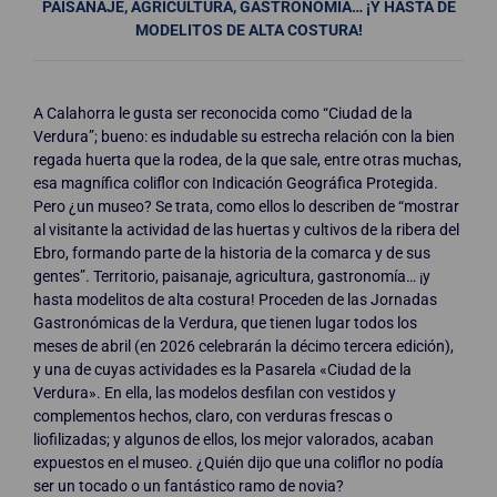
PAISANAJE, AGRICULTURA, GASTRONOMÍA… ¡Y HASTA DE
MODELITOS DE ALTA COSTURA!
A Calahorra le gusta ser reconocida como “Ciudad de la
Verdura”; bueno: es indudable su estrecha relación con la bien
regada huerta que la rodea, de la que sale, entre otras muchas,
esa magnífica coliflor con Indicación Geográfica Protegida.
Pero ¿un museo? Se trata, como ellos lo describen de “mostrar
al visitante la actividad de las huertas y cultivos de la ribera del
Ebro, formando parte de la historia de la comarca y de sus
gentes”. Territorio, paisanaje, agricultura, gastronomía… ¡y
hasta modelitos de alta costura! Proceden de las Jornadas
Gastronómicas de la Verdura, que tienen lugar todos los
meses de abril (en 2026 celebrarán la décimo tercera edición),
y una de cuyas actividades es la Pasarela «Ciudad de la
Verdura». En ella, las modelos desfilan con vestidos y
complementos hechos, claro, con verduras frescas o
liofilizadas; y algunos de ellos, los mejor valorados, acaban
expuestos en el museo. ¿Quién dijo que una coliflor no podía
ser un tocado o un fantástico ramo de novia?