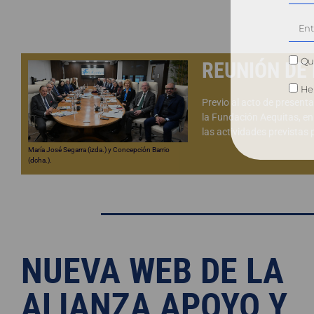
Qui
REUNIÓN DE
He 
Previo al acto de presenta
la Fundación Aequitas, en
las actividades previstas 
María José Segarra (izda.) y Concepción Barrio
(dcha.).
NUEVA WEB DE LA
ALIANZA APOYO Y