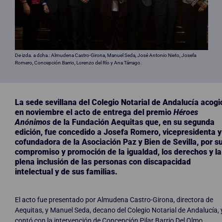
De izda. a dcha.: Almudena Castro-Girona, Manuel Seda, José Antonio Nieto, Josefa
Romero, Concepción Barrio, Lorenzo del Río y Ana Tárrago.
La sede sevillana del Colegio Notarial de Andalucía acogi
en noviembre el acto de entrega del premio
Héroes
Anónimos
de la Fundación Aequitas
que, en su segunda
edición, fue concedido a Josefa Romero, vicepresidenta y
cofundadora de la Asociación Paz y Bien de Sevilla, por s
compromiso y promoción de la igualdad, los derechos y la
plena inclusión de las personas con discapacidad
intelectual y de sus familias.
El acto fue presentado por Almudena Castro-Girona, directora de
Aequitas, y Manuel Seda, decano del Colegio Notarial de Andalucía, 
contó con la intervención de Concepción Pilar Barrio Del Olmo,