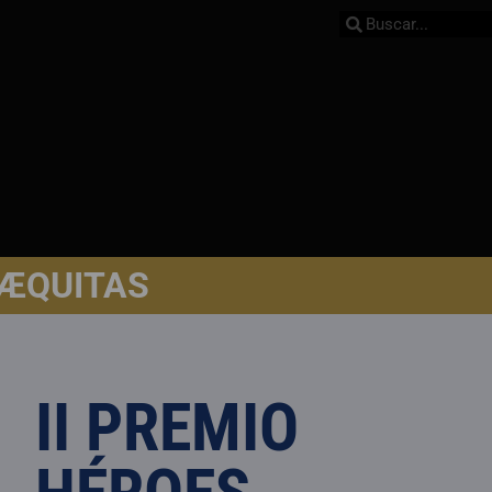
 ÆQUITAS
II PREMIO