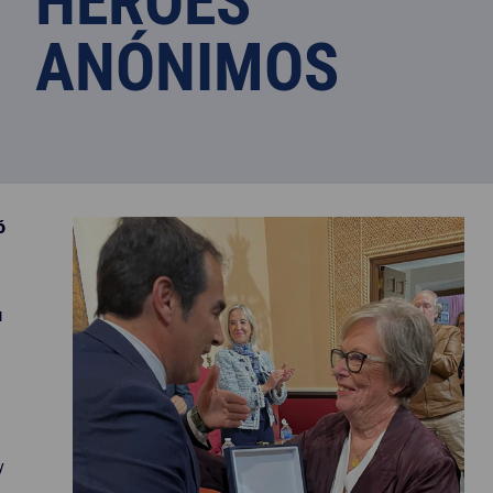
HÉROES
ANÓNIMOS
ó
u
y