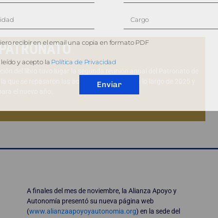
ero recibir en el email una copia en formato PDF
 PATRONATO
leído y acepto la
Política de Privacidad
ción del libro tuvo lugar la segunda reunión anual del Patronato de
 la que se repasaron las acciones acometidas a lo largo de 2025 y
Enviar
para el nuevo año.
A finales del mes de noviembre, la Alianza Apoyo y
Autonomía presentó su nueva página web
(
www.alianzaapoyoyautonomia.org
) en la sede del