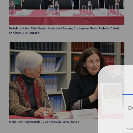
De izda. a dcha.: Pilar Villarino, María José Segarra, Concepción Barrio, Federico Cabello
de Alba y Luis Gonzaga.
Dé
María José Segarra (izda.) y Concepción Barrio (dcha.).