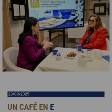
28/08/2025
UN CAFÉ EN
E
S
C
R
I
T
U
R
A
P
Ú
B
L
I