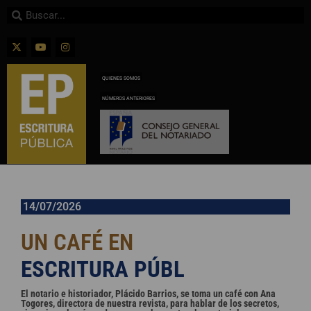
QUIENES SOMOS
NÚMEROS ANTERIORES
14/07/2026
UN CAFÉ EN
E
S
C
R
I
T
U
R
A
P
Ú
B
L
I
C
A
El notario e historiador, Plácido Barrios, se toma un café con Ana
Togores, directora de nuestra revista, para hablar de los secretos,