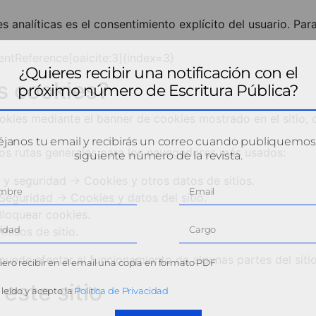
 analíticas es el consentimiento explícito del usuario. Para
tentReference[oaicite:3]{index=3}
¿Quieres recibir una notificación con el
s cookies?
próximo número de Escritura Pública?
okies mediante el banner de cookies mostrado en el sitio,
janos tu email y recibirás un correo cuando publiquemos
mos rutas generales para los navegadores más usados:
siguiente número de la revista.
y seguridad → Cookies y otros datos de sitios.
Seguridad → Cookies y datos del sitio.
loquear cookies.
isos de sitio.
uede afectar al funcionamiento de algunas partes del sitio
ero recibir en el email una copia en formato PDF
este sitio
leído y acepto la
Política de Privacidad