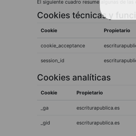
El siguiente cuadro resume algunas de las
Cookies técnicas y func
Cookie
Propietario
cookie_acceptance
escriturapubli
session_id
escriturapubli
Cookies analíticas
Cookie
Propietario
_ga
escriturapublica.es
_gid
escriturapublica.es