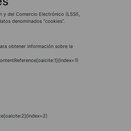
es
n y del Comercio Electrónico (LSSI),
datos denominados “cookies”.
para obtener información sobre la
:contentReference[oaicite:1]{index=1}
ce[oaicite:2]{index=2}