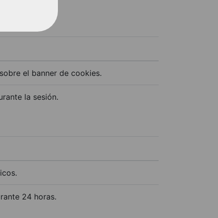
 sobre el banner de cookies.
urante la sesión.
icos.
urante 24 horas.