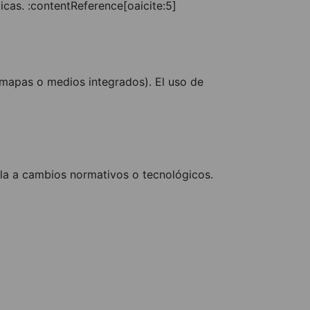
cas. :contentReference[oaicite:5]
 mapas o medios integrados). El uso de
la a cambios normativos o tecnológicos.
QUIÉNES SOMOS
AVISO LEGAL