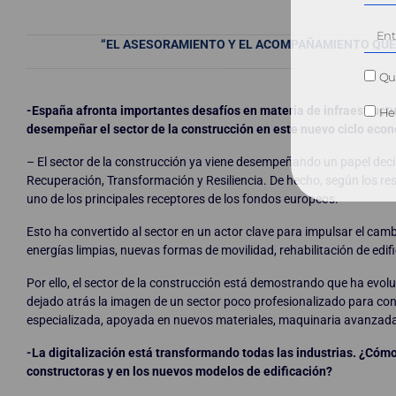
“EL ASESORAMIENTO Y EL ACOMPAÑAMIENTO QUE 
Qui
-España afronta importantes desafíos en materia de infraestructu
He 
desempeñar el sector de la construcción en este nuevo ciclo eco
– El sector de la construcción ya viene desempeñando un papel deci
Recuperación, Transformación y Resiliencia. De hecho, según los res
uno de los principales receptores de los fondos europeos.
Esto ha convertido al sector en un actor clave para impulsar el cam
energías limpias, nuevas formas de movilidad, rehabilitación de edif
Por ello, el sector de la construcción está demostrando que ha evo
dejado atrás la imagen de un sector poco profesionalizado para co
especializada, apoyada en nuevos materiales, maquinaria avanzada 
-La digitalización está transformando todas las industrias. ¿Cóm
constructoras y en los nuevos modelos de edificación?