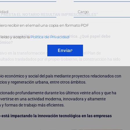
PRESTA EL NOTARIO RESULTAN IMPRESCINDIBLES”
ero recibir en el email una copia en formato PDF
ras, sostenibilidad y transición energética. ¿Qué papel debe
leído y acepto la
Política de Privacidad
nómico?
Enviar
sivo en la transformación de España a través del Plan de
ultados trasladados por el propio Gobierno, la construcción ha sido
bio económico y social del país mediante proyectos relacionados con
icios y regeneración urbana, entre otros ámbitos.
lucionado profundamente durante los últimos veinte años y que ha
nvertirse en una actividad moderna, innovadora y altamente
y formas de trabajo más eficientes.
o está impactando la innovación tecnológica en las empresas