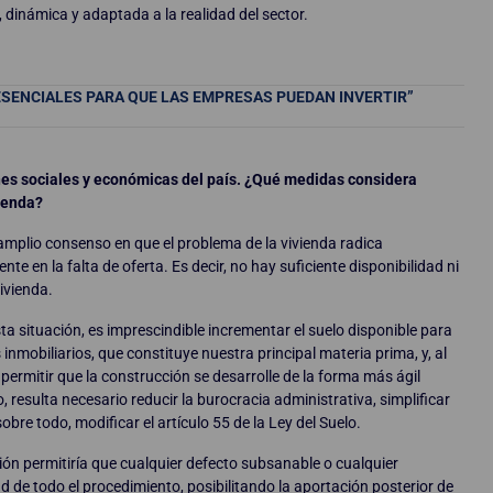
, dinámica y adaptada a la realidad del sector.
ESENCIALES PARA QUE LAS EMPRESAS PUEDAN INVERTIR”
nes sociales y económicas del país. ¿Qué medidas considera
vienda?
 amplio consenso en que el problema de la vivienda radica
e en la falta de oferta. Es decir, no hay suficiente disponibilidad ni
vivienda.
sta situación, es imprescindible incrementar el suelo disponible para
inmobiliarios, que constituye nuestra principal materia prima, y, al
ermitir que la construcción se desarrolle de la forma más ágil
lo, resulta necesario reducir la burocracia administrativa, simplificar
sobre todo, modificar el artículo 55 de la Ley del Suelo.
ión permitiría que cualquier defecto subsanable o cualquier
 de todo el procedimiento, posibilitando la aportación posterior de