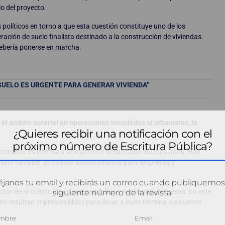
lo del proyecto
.
 políticos en torno a que esta cuestión constituye uno de los
ación de suelo finalista destinado a la construcción de viviendas.
debería ponerse en marcha.
 SUELO ES URGENTE PARA GENERAR VIVIENDA”
y el ámbito notarial en operaciones vinculadas al urbanismo, la
¿Quieres recibir una notificación con el
próximo número de Escritura Pública?
constructor es intensa y se mantiene desde hace muchos años. Hay
a, sino también un valioso asesoramiento para empresas y
janos tu email y recibirás un correo cuando publiquemos
ector de la construcción son pequeñas y medianas empresas. En este
siguiente número de la revista.
io resultan imprescindibles para llevar a buen término los nuevos