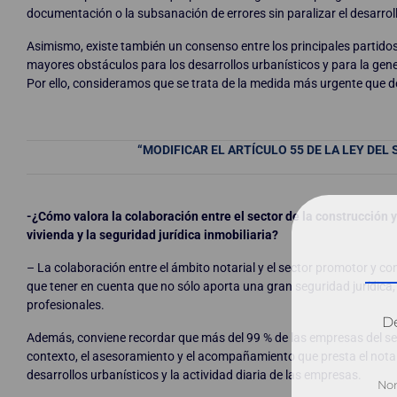
documentación o la subsanación de errores sin paralizar el desarrol
Asimismo, existe también un consenso entre los principales partidos
mayores obstáculos para los desarrollos urbanísticos y para la gener
Por ello, consideramos que se trata de la medida más urgente que 
“MODIFICAR EL ARTÍCULO 55 DE LA LEY DEL
-¿Cómo valora la colaboración entre el sector de la construcción 
vivienda y la seguridad jurídica inmobiliaria?
– La colaboración entre el ámbito notarial y el sector promotor y 
que tener en cuenta que no sólo aporta una gran seguridad jurídic
profesionales.
Dé
Además, conviene recordar que más del 99 % de las empresas del s
contexto, el asesoramiento y el acompañamiento que presta el notar
desarrollos urbanísticos y la actividad diaria de las empresas.