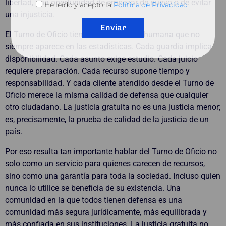
libertad, una oportunidad de empezar de nuevo o de evitar
He leído y acepto la
Política de Privacidad
una injusticia.
Enviar
El Turno de Oficio tiene una dimensión humana que no
siempre aparece en las estadísticas. Cada guardia implica
disponibilidad. Cada asunto exige estudio. Cada juicio
requiere preparación. Cada recurso supone tiempo y
responsabilidad. Y cada cliente atendido desde el Turno de
Oficio merece la misma calidad de defensa que cualquier
otro ciudadano. La justicia gratuita no es una justicia menor;
es, precisamente, la prueba de calidad de la justicia de un
país.
Por eso resulta tan importante hablar del Turno de Oficio no
solo como un servicio para quienes carecen de recursos,
sino como una garantía para toda la sociedad. Incluso quien
nunca lo utilice se beneficia de su existencia. Una
comunidad en la que todos tienen defensa es una
comunidad más segura jurídicamente, más equilibrada y
más confiada en sus instituciones. La justicia gratuita no