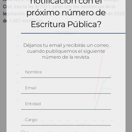
notificación con el
Civil, tras la ley 8/2021, junto con las asistencias de la
próximo número de
legislación catalana, ley 9/2021. Llegan a un total en 2025
de 1.607 escrituras.
Escritura Pública?
Déjanos tu email y recibirás un correo
cuando publiquemos el siguiente
número de la revista.