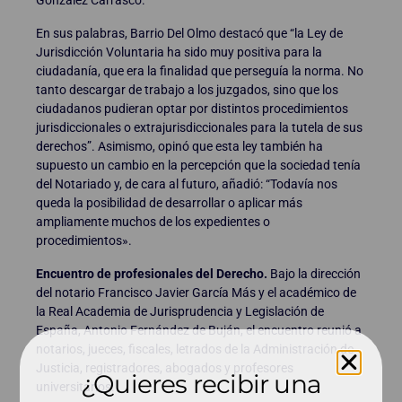
En sus palabras, Barrio Del Olmo destacó que “la Ley de
Jurisdicción Voluntaria ha sido muy positiva para la
ciudadanía, que era la finalidad que perseguía la norma. No
tanto descargar de trabajo a los juzgados, sino que los
ciudadanos pudieran optar por distintos procedimientos
jurisdiccionales o extrajurisdiccionales para la tutela de sus
derechos”. Asimismo, opinó que esta ley también ha
supuesto un cambio en la percepción que la sociedad tenía
del Notariado y, de cara al futuro, añadió: “Todavía nos
queda la posibilidad de desarrollar o aplicar más
ampliamente muchos de los expedientes o
procedimientos».
Encuentro de profesionales del Derecho.
Bajo la dirección
del notario Francisco Javier García Más y el académico de
la Real Academia de Jurisprudencia y Legislación de
España, Antonio Fernández de Buján, el encuentro reunió a
notarios, jueces, fiscales, letrados de la Administración de
Justicia, registradores, abogados y profesores
¿Quieres recibir una
universitarios.