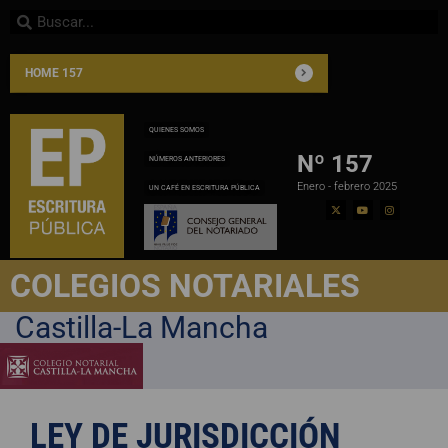
HOME 157
QUIENES SOMOS
Nº 157
NÚMEROS ANTERIORES
Enero - febrero 2025
UN CAFÉ EN ESCRITURA PÚBLICA
COLEGIOS NOTARIALES
Castilla-La Mancha
LEY DE JURISDICCIÓN