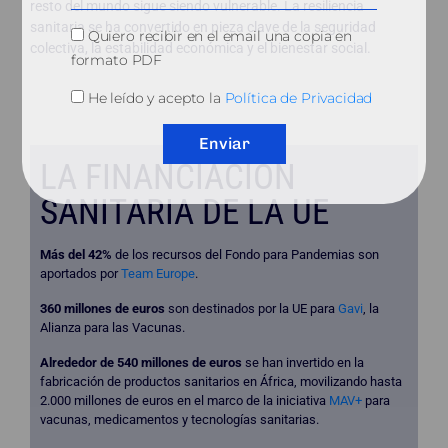
resto del mundo sigue siendo vulnerable. La resiliencia
sanitaria se ha convertido en pieza clave de la seguridad
Quiero recibir en el email una copia en
colectiva, la estabilidad económica y el bienestar social.
formato PDF
He leído y acepto la
Política de Privacidad
Enviar
LA FINANCIACIÓN
SANITARIA DE LA UE
Más del 42%
de los recursos del Fondo para Pandemias son
aportados por
Team Europe
.
360 millones de euros
son destinados por la UE para
Gavi
, la
Alianza para las Vacunas.
Alrededor de 540 millones de euros
se han invertido en la
fabricación de productos sanitarios en África, movilizando hasta
2.000 millones de euros en el marco de la iniciativa
MAV+
para
vacunas, medicamentos y tecnologías sanitarias.