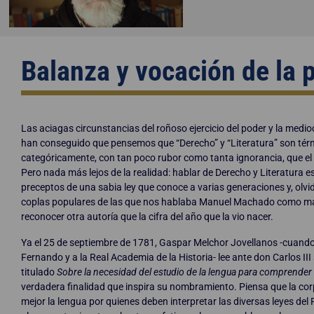
Balanza y vocación de la 
Las aciagas circunstancias del roñoso ejercicio del poder y la med
han conseguido que pensemos que “Derecho” y “Literatura” son tér
categóricamente, con tan poco rubor como tanta ignorancia, que el 
Pero nada más lejos de la realidad: hablar de Derecho y Literatura
preceptos de una sabia ley que conoce a varias generaciones y, olv
coplas populares de las que nos hablaba Manuel Machado como máxi
reconocer otra autoría que la cifra del año que la vio nacer.
Ya el 25 de septiembre de 1781, Gaspar Melchor Jovellanos -cuando 
Fernando y a la Real Academia de la Historia- lee ante don Carlos III
titulado
Sobre la necesidad del estudio de la lengua para comprender el
verdadera finalidad que inspira su nombramiento. Piensa que la co
mejor la lengua por quienes deben interpretar las diversas leyes de