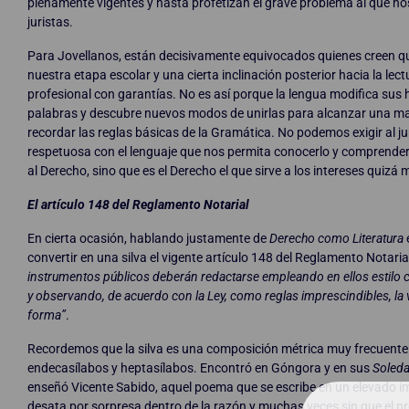
plenamente vigentes y hasta profetizan el grave problema al que nos 
juristas.
Para Jovellanos, están decisivamente equivocados quienes creen qu
nuestra etapa escolar y una cierta inclinación posterior hacia la lec
profesional con garantías. No es así porque la lengua modifica sus 
palabras y descubre nuevos modos de unirlas para alcanzar una may
recordar las reglas básicas de la Gramática. No podemos exigir al juri
respetuosa con el lenguaje que nos permita conocerlo y comprender s
al Derecho, sino que es el Derecho el que sirve a los intereses quizá
El artículo 148 del Reglamento Notarial
En cierta ocasión, hablando justamente de
Derecho como Literatura
convertir en una silva el vigente artículo 148 del Reglamento Notari
instrumentos públicos deberán redactarse empleando en ellos estilo cl
y observando, de acuerdo con la Ley, como reglas imprescindibles, la v
forma”
.
Recordemos que la silva es una composición métrica muy frecuente e
endecasílabos y heptasílabos. Encontró en Góngora y en sus
Soled
enseñó Vicente Sabido, aquel poema que se escribe en un elevado imp
desata por sorpresa dentro de la razón y muchas veces sin que el pr