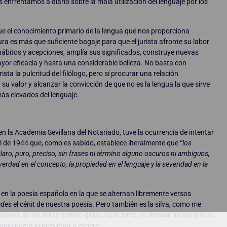
enfrentamos a diario sobre la mala utilización del lenguaje por los
e el conocimiento primario de la lengua que nos proporciona
tura es más que suficiente bagaje para que el jurista afronte su labor
hábitos y acepciones, amplía sus significados, construye nuevas
or eficacia y hasta una considerable belleza. No basta con
sta la pulcritud del filólogo, pero sí procurar una relación
u valor y alcanzar la convicción de que no es la lengua la que sirve
 más elevados del lenguaje.
en la Academia Sevillana del Notariado, tuve la ocurrencia de intentar
al de 1944 que, como es sabido, establece literalmente que “
los
aro, puro, preciso, sin frases ni término alguno oscuros ni ambiguos,
erdad en el concepto, la propiedad en el lenguaje y la severidad en la
n la poesía española en la que se alternan libremente versos
ades
el cénit de nuestra poesía. Pero también es la silva, como me
ulso, de un solo y certero golpe, casi como un dictado lúcido que se
opio poeta lo presienta o espere.