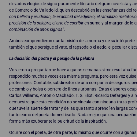
elevados elogios de signo puramente literario del gran novelista y 
de Comercio de Valladolid, quien descubrió en las enseñanzas del re
con belleza y erudición, la exactitud del adjetivo, el ramalazo metafór
precisión de la palabra, el arte de escribir
en suma y al margen de lo 
combinación de unos signos”
.
Ambos comprendieron que la misión de la norma y de su intérprete no 
también el que persigue el vate, el rapsoda o el aedo, el peculiar d
La decisión del poeta y el pesaje de la palabra
Volvieron a preguntarme hace algunas semanas si me resultaba fácil 
respondido muchas veces esa misma pregunta, pero esta vez quise
profesiones. Contable, subdirector de una compañía de seguros, ped
de cambio y bolsa o portera de fincas urbanas. Estas dispares ocu
Carlos Williams, Antonio Machado, T. S. Eliot, Ricardo Defarges y 
demuestra que esta condición no se vincula con ninguna traza prof
que tuve la suerte de tratar y de las que tanto aprendí en largas co
tanto como del poeta domesticado. Nada mejor que una ocupación d
forma más exuberante la pulcritud de la inspiración.
Ocurre con el poeta, de otra parte, lo mismo que ocurre con algunas