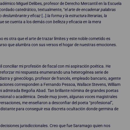
académico Miguel Delibes, profesor de Derecho Mercantil en la Escuela
cordado catedrático, textualmente, “
el arte de encadenar palabras
ico deslumbrante y eficaz
[…]
la forma y la estructura literarias, la
que se cuenta a los demás
con belleza y eficacia en la mera
es otra que el arte de trazar límites y este noble cometido es
iscurso que alumbra con sus versos el hogar de nuestras emociones.
conciliar mi profesión de fiscal con mi aspiración poética. He
 reforzar mi respuesta enumerando una heterogénea serie de
iatra y ginecólogo, profesor de francés, empleado bancario, agente
paciones corresponden a Fernando Pessoa, Wallace Stevens, William
a mi admirada Begoña Abad. Tan brillante nómina de grandes poetas
esional o académica. Desde muy joven, algunas voces magistrales
nversaciones, me enseñaron a desconfiar del poeta “profesional”,
istante para conseguir esa discreta ocultación donde germina de
 decisiones jurisdiccionales. Creo que fue Saramago quien nos