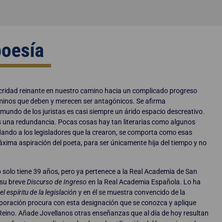
poesía
iocridad reinante en nuestro camino hacia un complicado progreso
minos que deben y merecen ser antagónicos. Se afirma
mundo de los juristas es casi siempre un árido espacio descreativo.
 es una redundancia. Pocas cosas hay tan literarias como algunos
idando a los legisladores que la crearon, se comporta como esas
ma aspiración del poeta, para ser únicamente hija del tiempo y no
solo tiene 39 años, pero ya pertenece a la Real Academia de San
 su breve
Discurso de Ingreso
en la Real Academia Española. Lo ha
 espíritu de la legislación
y en él se muestra convencido de la
rporación procura con esta designación que se conozca y aplique
l Reino. Añade Jovellanos otras enseñanzas que al día de hoy resultan