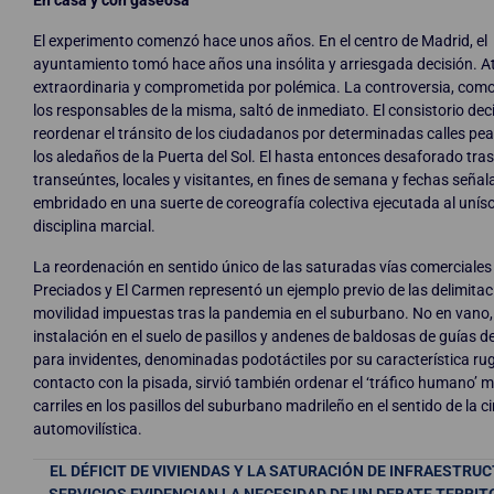
El experimento comenzó hace unos años. En el centro de Madrid, el
ayuntamiento tomó hace años una insólita y arriesgada decisión. At
extraordinaria y comprometida por polémica. La controversia, com
los responsables de la misma, saltó de inmediato. El consistorio dec
reordenar el tránsito de los ciudadanos por determinadas calles pe
los aledaños de la Puerta del Sol. El hasta entonces desaforado tras
transeúntes, locales y visitantes, en fines de semana y fechas señal
embridado en una suerte de coreografía colectiva ejecutada al unís
disciplina marcial.
La reordenación en sentido único de las saturadas vías comerciales
Preciados y El Carmen representó un ejemplo previo de las delimita
movilidad impuestas tras la pandemia en el suburbano. No en vano,
instalación en el suelo de pasillos y andenes de baldosas de guías de
para invidentes, denominadas podotáctiles por su característica ru
contacto con la pisada, sirvió también ordenar el ‘tráfico humano’
carriles en los pasillos del suburbano madrileño en el sentido de la c
automovilística.
EL DÉFICIT DE VIVIENDAS Y LA SATURACIÓN DE INFRAESTRU
SERVICIOS EVIDENCIAN LA NECESIDAD DE UN DEBATE TERRIT