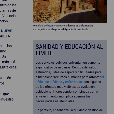
ntro de las
oclamas de
o Valencia,
pción.
Uno de los efectos más obvios derivados de la presión
demográfica es el repunte del precio de la vivienda.
N NUEVE
CABEZA
SANIDAD Y EDUCACIÓN AL
a de las
ismo
LÍMITE
. Un
s más allá
Los servicios públicos enfrentan un aumento
Entre ellos:
significativo de usuarios. Centros de salud
saturados, listas de espera y dificultades para
dimensionar recursos humanos para afrontar
el
turación
déficit de médicos y enfermeras
, son algunos
ros
de los efectos más visibles. La evolución
poblacional in crescendo, combinada con el
s- que
envejecimiento, multiplica además las
e nuestro
necesidades asistenciales.
En paralelo, enseñanza, seguridad o gestión de