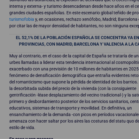
interna y externa- y turismo desencadenan desde hace años en el ce
grandes ciudades españolas. En este escenario global teñido de pr
turismofobia
y, en ocasiones, rechazo xenófobo, Madrid; Barcelona 
por citar las de mayor densidad de habitantes, no son ninguna exce
EL 52,1% DE LA POBLACIÓN ESPAÑOLA SE CONCENTRA YA E
PROVINCIAS, CON MADRID, BARCELONA Y VALENCIA A LA 
Muy al contrario, en el caso de la capital de España se trataría de un
urbes llamadas a liderar esta tendencia internacional al cosmopolit
exacerbado con una previsión de 10 millones de habitantes en 2025
fenómeno de densificación demográfica que entraña evidentes reto
del romanticismo que supone la pérdida de identidad de los barrios. 
la desorbitada subida del precio de la vivienda (con la consiguiente
gentrificación -léase desplazamiento del vecino tradicional-) y la sa
primero y desbordamiento posterior de los servicios sanitarios, cent
educativos, sistemas de transporte y movilidad. En definitiva, un
ensanchamiento de la demanda -con picos en períodos vacacionale
amenaza con hacer saltar por los aires las costuras del statu quo d
estilo de vida.
En casa y con gaseosa