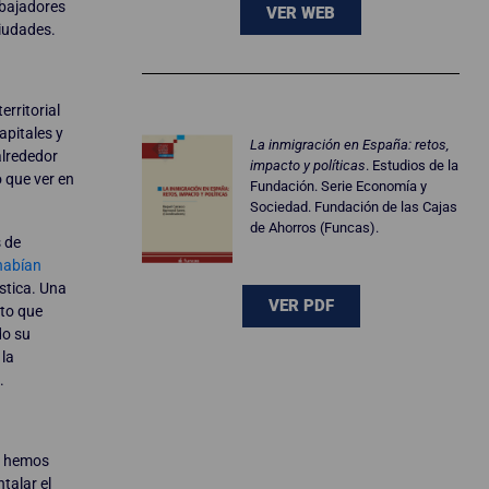
abajadores
VER WEB
ciudades.
erritorial
apitales y
La inmigración en España: retos,
alrededor
impacto y políticas
. Estudios de la
 que ver en
Fundación. Serie Economía y
Sociedad. Fundación de las Cajas
de Ahorros (Funcas).
s de
habían
ística. Una
VER PDF
nto que
do su
 la
.
o hemos
talar el