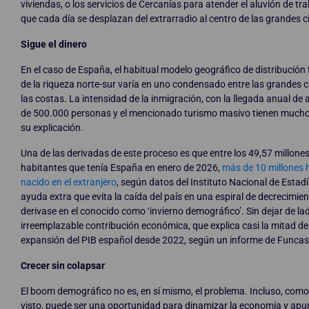
viviendas, o los servicios de Cercanías para atender el aluvión de tr
que cada día se desplazan del extrarradio al centro de las grandes 
Sigue el dinero
En el caso de España, el habitual modelo geográfico de distribución t
de la riqueza norte-sur varía en uno condensado entre las grandes c
las costas. La intensidad de la inmigración, con la llegada anual de 
de 500.000 personas y el mencionado turismo masivo tienen mucho
su explicación.
Una de las derivadas de este proceso es que entre los 49,57 millone
habitantes que tenía España en enero de 2026,
más de 10 millones 
nacido en el extranjero
, según datos del Instituto Nacional de Estad
ayuda extra que evita la caída del país en una espiral de decrecimie
derivase en el conocido como ‘invierno demográfico’. Sin dejar de la
irreemplazable contribución económica, que explica casi la mitad de
expansión del PIB español desde 2022, según un informe de Funcas
Crecer sin colapsar
El boom demográfico no es, en sí mismo, el problema. Incluso, com
visto, puede ser una oportunidad para dinamizar la economía y apun