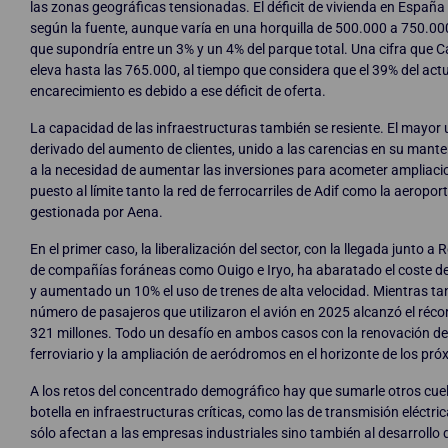
las zonas geográficas tensionadas. El déficit de vivienda en España 
según la fuente, aunque varía en una horquilla de 500.000 a 750.000
que supondría entre un 3% y un 4% del parque total. Una cifra que 
eleva hasta las 765.000, al tiempo que considera que el 39% del act
encarecimiento es debido a ese déficit de oferta.
La capacidad de las infraestructuras también se resiente. El mayor
derivado del aumento de clientes, unido a las carencias en su mant
a la necesidad de aumentar las inversiones para acometer ampliaci
puesto al límite tanto la red de ferrocarriles de Adif como la aeropor
gestionada por Aena.
En el primer caso, la liberalización del sector, con la llegada junto a
de compañías foráneas como Ouigo e Iryo, ha abaratado el coste de 
y aumentado un 10% el uso de trenes de alta velocidad. Mientras tan
número de pasajeros que utilizaron el avión en 2025 alcanzó el récor
321 millones. Todo un desafío en ambos casos con la renovación del
ferroviario y la ampliación de aeródromos en el horizonte de los pr
A los retos del concentrado demográfico hay que sumarle otros cuel
botella en infraestructuras críticas, como las de transmisión eléctri
sólo afectan a las empresas industriales sino también al desarrollo