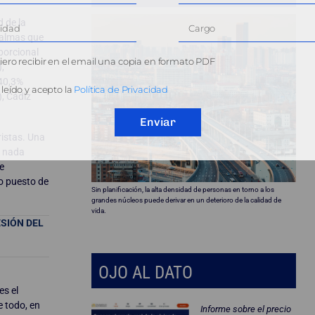
 de la
 almas que
oporcional
ero recibir en el email una copia en formato PDF
,
 40,3%
leído y acepto la
Política de Privacidad
), Cádiz
Enviar
ristas. Una
, nada
e
do puesto de
Sin planificación, la alta densidad de personas en torno a los
grandes núcleos puede derivar en un deterioro de la calidad de
vida.
SIÓN DEL
OJO AL DATO
es el
e todo, en
Informe sobre el precio