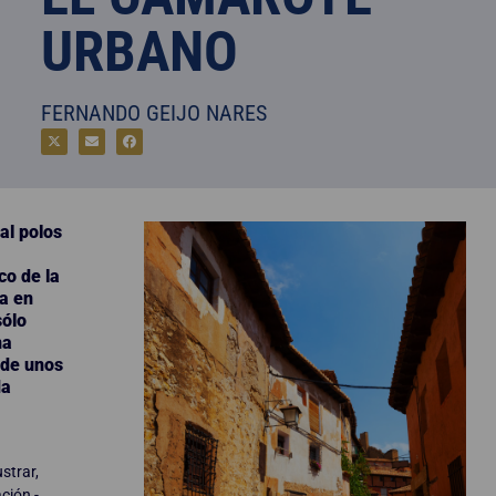
URBANO
FERNANDO GEIJO NARES
al polos
co de la
ra en
sólo
na
 de unos
da
ustrar,
ción -