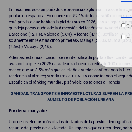
En resumen, sólo un puñado de provincias aglutinan más de la mitad
población española. En concreto el 52,1% de los casi 50 millones de
está previsto que habiten la piel de toro en 2026, con un reparto pr
Qui
que deja pocas dudas de la dimensión del fenómeno: Madrid (14,5%)
Barcelona (12,1%), Valencia (5,6%), Alicante (4,1%), Sevilla (4%) -un
He 
solamente entre estas cinco primeras-, Málaga (3,6%), Murcia (3,2%
(2,6%) y Vizcaya (2,4%).
Además, esta masificación se ve intensificada por la afluencia de tu
avalancha que en 2025 casi alcanza la icónica cifra de 100 millones
menos que un 3,5% más que en el año anterior, confirmando la fuert
tendencia al alza registrada tras el COVID y consolidando el segun
España en el ránking mundial, pisándole los talones a Francia.
SANIDAD, TRANSPORTE E INFRAESTRUCTURAS SUFREN LA PRE
AUMENTO DE POBLACIÓN URBANA
Por tierra, mar y aire
Uno de los efectos más obvios derivados de la presión demográfica 
repunte del precio de la vivienda. Un impacto que se recrudece, sobr