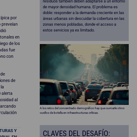
residuos también deben adaptarse a un entorno
de mayor densidad humana. El problema es
doble: responder a la demanda creciente en las
ípica por
áreas urbanas sin descuidar la cobertura en las
o preveían
zonas menos pobladas, donde el acceso a
estos servicios ya es limitado.
idió
atonales en
iego de los
adas fue
ono con
 de
ciones de
 la
 alerta
gosidad al
 marcando
A los retos del concentrado demográfico hay que sumarle otros
irculación
cuellos de botella en infraestructuras críticas.
CTURAS Y
CLAVES DEL DESAFÍO:
ORIAL EN