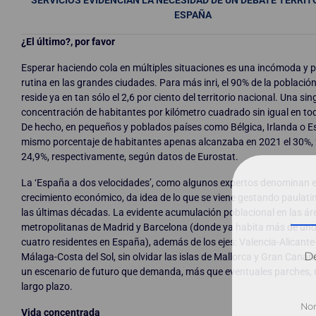
ESPAÑA
¿El último?, por favor
Esperar haciendo cola en múltiples situaciones es una incómoda y p
rutina en las grandes ciudades. Para más inri, el 90% de la població
reside ya en tan sólo el 2,6 por ciento del territorio nacional. Una sin
concentración de habitantes por kilómetro cuadrado sin igual en to
De hecho, en pequeños y poblados países como Bélgica, Irlanda o Es
mismo porcentaje de habitantes apenas alcanzaba en 2021 el 30%,
24,9%, respectivamente, según datos de Eurostat.
La ‘España a dos velocidades’, como algunos expertos denominan e
crecimiento económico, da idea de lo que se viene gestando paulat
las últimas décadas. La evidente acumulación poblacional en las ár
metropolitanas de Madrid y Barcelona (donde ya habita más de un
cuatro residentes en España), además de los ejes: Valencia-Alicante
Dé
Málaga-Costa del Sol, sin olvidar las islas de Mallorca y Gran Canari
un escenario de futuro que demanda, más que eventuales parches,
largo plazo.
Vida concentrada