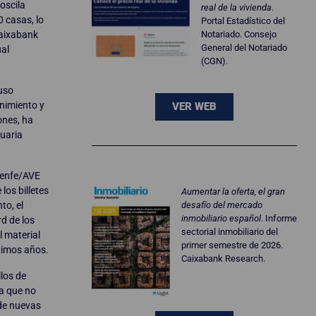
oscila
real de la vivienda
.
 casas, lo
Portal Estadístico del
Caixabank
Notariado. Consejo
General del Notariado
ual
(CGN).
 uso
enimiento y
VER WEB
ones, ha
tuaria
 Renfe/AVE
los billetes
Aumentar la oferta, el gran
to, el
desafío del mercado
inmobiliario español
. Informe
d de los
sectorial inmobiliario del
 material
primer semestre de 2026.
óximos años.
Caixabank Research.
los de
ca que no
 de nuevas