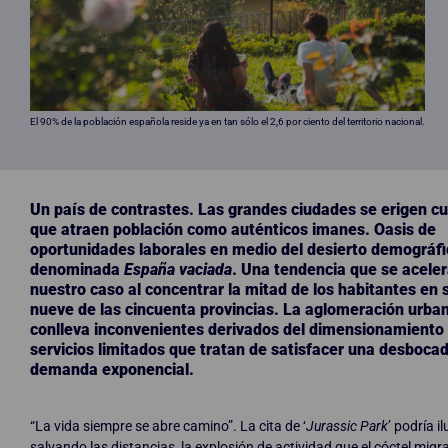
El 90% de la población española reside ya en tan sólo el 2,6 por ciento del territorio nacional.
Un país de contrastes. Las grandes ciudades se erigen cu
que atraen población como auténticos imanes. Oasis de
oportunidades laborales en medio del desierto demográfi
denominada
España vaciada
. Una tendencia que se acele
nuestro caso al concentrar la mitad de los habitantes en 
nueve de las cincuenta provincias. La aglomeración urba
conlleva inconvenientes derivados del dimensionamiento
servicios limitados que tratan de satisfacer una desboca
demanda exponencial.
“La vida siempre se abre camino”. La cita de ‘
Jurassic Park
’ podría il
salvando las distancias, la explosión de actividad que el cóctel migra