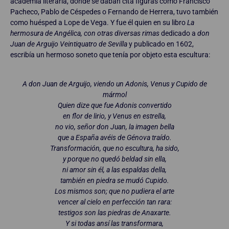
academia literaria, donde se daban cita figuras como Francisco
Pacheco, Pablo de Céspedes o Fernando de Herrera, tuvo también
como huésped a Lope de Vega. Y fue él quien en su libro
La
hermosura de Angélica, con otras diversas rimas
dedicado a
don
Juan de Arguijo Veintiquatro de Sevilla
y publicado en 1602,
escribía un hermoso soneto que tenía por objeto esta escultura:
A don Juan de Arguijo, viendo un Adonis, Venus y Cupido de
mármol
Quien dize que fue Adonis convertido
en flor de lirio, y Venus en estrella,
no vio, señor don Juan, la imagen bella
que a España avéis de Génova traído.
Transformación, que no escultura, ha sido,
y porque no quedó beldad sin ella,
ni amor sin él, a las espaldas della,
también en piedra se mudó Cupido.
Los mismos son; que no pudiera el arte
vencer al cielo en perfección tan rara:
testigos son las piedras de Anaxarte.
Y si todas ansí las transformara,