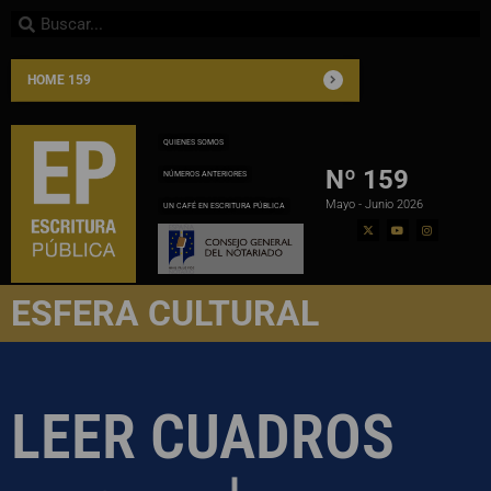
HOME 159
QUIENES SOMOS
Nº 159
NÚMEROS ANTERIORES
Mayo - Junio 2026
UN CAFÉ EN ESCRITURA PÚBLICA
ESFERA CULTURAL
LEER CUADROS