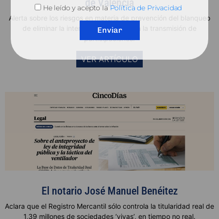
de Valencia
He leído y acepto la
Política de Privacidad
Alerta sobre los riesgos en materia de prevención del blanqueo
de eliminar la intervención notarial en la transmisión de
Enviar
participaciones
.
VER ARTÍCULO
El notario José Manuel Benéitez
Aclara que el Registro Mercantil sólo controla la titularidad real de
1,39 millones de sociedades ‘vivas’, en tiempo no real.