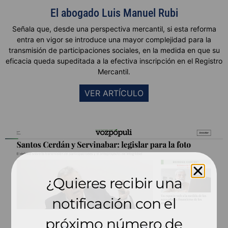
El abogado Luis Manuel Rubi
Señala que,
desde una perspectiva mercantil, si esta reforma
entra en vigor se introduce una mayor complejidad para la
transmisión de participaciones sociales, en la medida en que su
eficacia queda supeditada a la efectiva inscripción en el Registro
Mercantil.
VER ARTÍCULO
¿Quieres recibir una
notificación con el
próximo número de