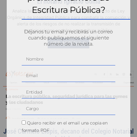
El notario Ignacio Gomá
Escritura Pública?
Analiza las medidas que plantea el Anteproyecto de Ley
Orgánica de Integridad Pública para combatir la corrupción y
alerta de los riesgos de no realizar la transmisión de
participaciones sociales en escritura pública.
Déjanos tu email y recibirás un correo
cuando publiquemos el siguiente
VER ARTÍCULO
número de la revista.
Quiero recibir en el email una copia en
formato PDF
José Carmelo Llopis, decano del Colegio Notarial