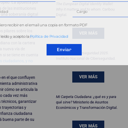
ropeo. La apuesta por
The European Digital Identity Wallet:
 de las instituciones
Why it matters and to whom
. Caribou
una soberanía digital
Digital.
ero recibir en el email una copia en formato PDF
s pilares sobre los
VER MÁS
leído y acepto la
Política de Privacidad
éxito y, sobre todo,
diana con la cartera
sa nueva vía de
Enviar
Balance de ciberseguridad 2025
.
si se tiene en cuenta
Instituto Nacional de Ciberseguridad.
os ciudadanos, y no
VER MÁS
o en el que confluyen
amienta administrativa
nir cómo se articula la
peo cada vez más
Mi Carpeta Ciudadana: ¿qué es y para
 técnicos, garantizar
qué sirve?
Ministerio de Asuntos
 trayectorias y
Económicos y Transformación Digital.
confianza ciudadana
rá buena parte de su
VER MÁS