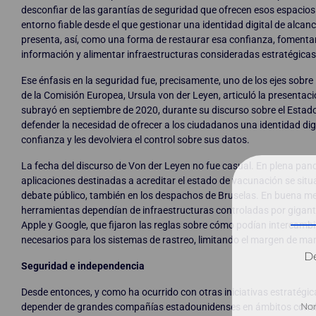
desconfiar de las garantías de seguridad que ofrecen esos espacios
entorno fiable desde el que gestionar una identidad digital de alcan
presenta, así, como una forma de restaurar esa confianza, fomentar
información y alimentar infraestructuras consideradas estratégicas
Ese énfasis en la seguridad fue, precisamente, uno de los ejes sobre 
de la Comisión Europea, Ursula von der Leyen, articuló la presentació
subrayó en septiembre de 2020, durante su discurso sobre el Estado 
defender la necesidad de ofrecer a los ciudadanos una identidad digi
confianza y les devolviera el control sobre sus datos.
La fecha del discurso de Von der Leyen no fue casual. En plena pan
aplicaciones destinadas a acreditar el estado de vacunación se situa
debate público, también en los despachos de Bruselas. En buena m
herramientas dependían de infraestructuras controladas por gigan
Apple y Google, que fijaron las reglas sobre cómo podían intercambi
necesarios para los sistemas de rastreo, limitando el margen de ma
Dé
Seguridad e independencia
Desde entonces, y como ha ocurrido con otras iniciativas estratégica
depender de grandes compañías estadounidenses en ámbitos consi