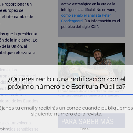
activo estratégico en la era de la
. Proporcionar un
inteligencia artificial. No en vano,
ce europeo se
como señaló el analista Peter
 el intercambio de
Sondergaard
: “La información es el
.
petróleo del siglo XXI”.
los que la presidenta
n de la iniciativa. Lo
de la Unión, al
tal que reforzara la
demia, las
ron en el centro del
¿Quieres recibir una notificación con el
edida porque esas
próximo número de Escritura Pública?
tes tecnológicos como
La confianza ciudadana será clave en una iniciativa
arse los datos
voluntaria que aspira a funcionar sin imponerse
niobra de los Estados.
janos tu email y recibirás un correo cuando publiquemos
siguiente número de la revista.
PARA SABER MÁS
s, evitar volver a
derados sensibles se