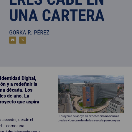
UNA CARTERA
GORKA R. PÉREZ
dentidad Digital,
ón y a redefinir la
ima década. Los
les de año. La
proyecto que aspira
El proyecto se apoya en experiencias nacionales
 acceder, desde el
previas y busca extenderlas a escala paneuropea
apel— como una
con Administraciones y