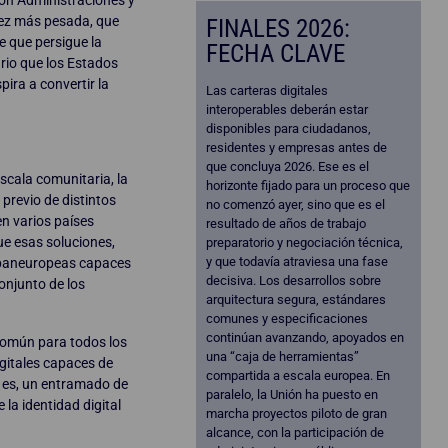
 vez más pesada, que
FINALES 2026:
e que persigue la
FECHA CLAVE
rio que los Estados
ira a convertir la
Las carteras digitales
interoperables deberán estar
disponibles para ciudadanos,
residentes y empresas antes de
que concluya 2026. Ese es el
cala comunitaria, la
horizonte fijado para un proceso que
 previo de distintos
no comenzó ayer, sino que es el
en varios países
resultado de años de trabajo
ue esas soluciones,
preparatorio y negociación técnica,
y que todavía atraviesa una fase
s paneuropeas capaces
decisiva. Los desarrollos sobre
conjunto de los
arquitectura segura, estándares
comunes y especificaciones
continúan avanzando, apoyados en
 común para todos los
una “caja de herramientas”
igitales capaces de
compartida a escala europea. En
o es, un entramado de
paralelo, la Unión ha puesto en
 la identidad digital
marcha proyectos piloto de gran
alcance, con la participación de