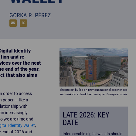
GORKA R. PÉREZ
gital Identity
ation and re-
vices over the next
e end of the year.
ct that also aims
The project builds on previous national experiences
in order to access
and seeks to extend them on a pan-European scale
n paper — like a
elationship with
an increasingly
LATE 2026: KEY
ho we are time and
DATE
ital Identity Wallet
,
e end of 2026 and
Interoperable digital wallets should