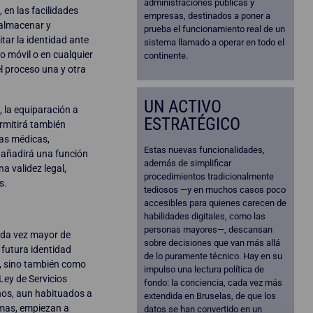
administraciones públicas y
, en las facilidades
empresas, destinados a poner a
 almacenar y
prueba el funcionamiento real de un
tar la identidad ante
sistema llamado a operar en todo el
no móvil o en cualquier
continente.
el proceso una y otra
UN ACTIVO
, la equiparación a
ESTRATÉGICO
ermitirá también
tas médicas,
Estas nuevas funcionalidades,
Y añadirá una función
además de simplificar
a validez legal,
procedimientos tradicionalmente
s.
tediosos —y en muchos casos poco
accesibles para quienes carecen de
habilidades digitales, como las
personas mayores—, descansan
ada vez mayor de
sobre decisiones que van más allá
 futura identidad
de lo puramente técnico. Hay en su
, sino también como
impulso una lectura política de
Ley de Servicios
fondo: la conciencia, cada vez más
nos, aun habituados a
extendida en Bruselas, de que los
rmas, empiezan a
datos se han convertido en un