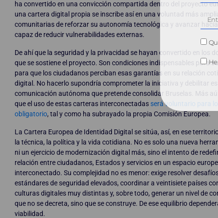
ha convertido en una convicción compartida dentro del proyecto eu
una cartera digital propia se inscribe así en una voluntad más amplia
comunitarias de reforzar su autonomía tecnológica y avanzar hacia 
capaz de reducir vulnerabilidades externas.
Qui
De ahí que la seguridad y la privacidad se hayan convertido en los do
He 
que se sostiene el proyecto. Son condiciones indispensables para su 
para que los ciudadanos perciban esas garantías en su relación coti
digital. No hacerlo supondría comprometer la iniciativa y debilitar e
comunicación autónoma que pretende consolidar Bruselas. Más aún 
que el uso de estas carteras interconectadas
será voluntario para l
obligatorio
, tal y como ha subrayado la propia Comisión Europea.
La Cartera Europea de Identidad Digital se sitúa, así, en ese territori
la técnica, la política y la vida cotidiana. No es solo una nueva herr
ni un ejercicio de modernización digital más, sino el intento de redefi
relación entre ciudadanos, Estados y servicios en un espacio euro
interconectado. Su complejidad no es menor: exige resolver desafíos
estándares de seguridad elevados, coordinar a veintisiete países con
culturas digitales muy distintas y, sobre todo, generar un nivel de 
que no se decreta, sino que se construye. De ese equilibrio depende
viabilidad.