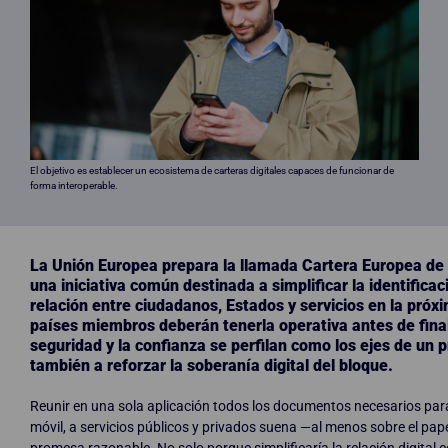
El objetivo es establecer un ecosistema de carteras digitales capaces de funcionar de
forma interoperable.
La Unión Europea prepara la llamada Cartera Europea de I
una iniciativa común destinada a simplificar la identificaci
relación entre ciudadanos, Estados y servicios en la próx
países miembros deberán tenerla operativa antes de fina
seguridad y la confianza se perfilan como los ejes de un 
también a reforzar la soberanía digital del bloque.
Reunir en una sola aplicación todos los documentos necesarios para
móvil, a servicios públicos y privados suena —al menos sobre el p
promesa razonable. No solo porque simplificaría la relación digital 