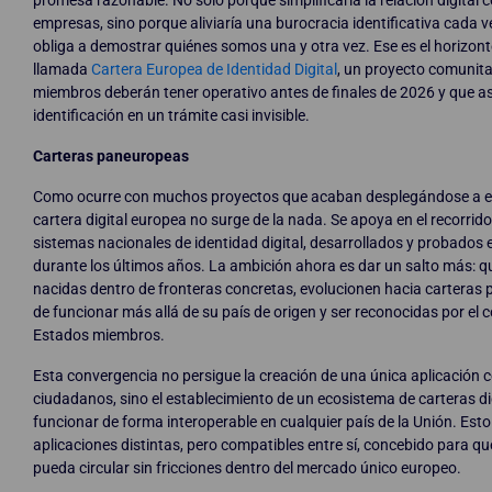
empresas, sino porque aliviaría una burocracia identificativa cada
obliga a demostrar quiénes somos una y otra vez. Ese es el horizont
llamada
Cartera Europea de Identidad Digital
, un proyecto comunita
miembros deberán tener operativo antes de finales de 2026 y que asp
identificación en un trámite casi invisible.
Carteras paneuropeas
Como ocurre con muchos proyectos que acaban desplegándose a es
cartera digital europea no surge de la nada. Se apoya en el recorrido
sistemas nacionales de identidad digital, desarrollados y probados 
durante los últimos años. La ambición ahora es dar un salto más: q
nacidas dentro de fronteras concretas, evolucionen hacia cartera
de funcionar más allá de su país de origen y ser reconocidas por el 
Estados miembros.
Esta convergencia no persigue la creación de una única aplicación
ciudadanos, sino el establecimiento de un ecosistema de carteras d
funcionar de forma interoperable en cualquier país de la Unión. Est
aplicaciones distintas, pero compatibles entre sí, concebido para que
pueda circular sin fricciones dentro del mercado único europeo.