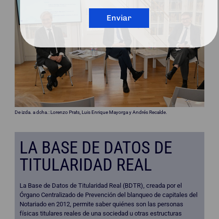
Enviar
De izda. a dcha.: Lorenzo Prats, Luis Enrique Mayorga y Andrés Recalde.
LA BASE DE DATOS DE
TITULARIDAD REAL
La Base de Datos de Titularidad Real (BDTR), creada por el
Órgano Centralizado de Prevención del blanqueo de capitales del
Notariado en 2012, permite saber quiénes son las personas
físicas titulares reales de una sociedad u otras estructuras