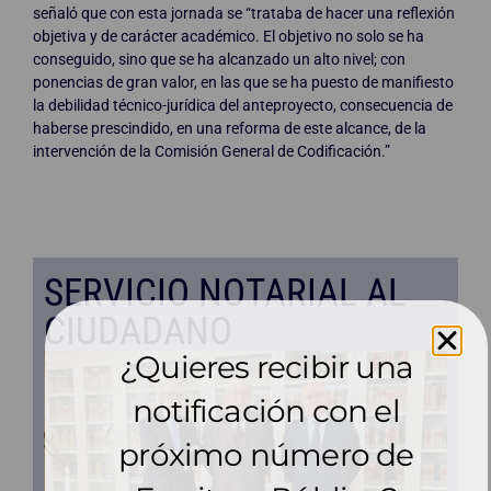
señaló que con esta jornada se “trataba de hacer una reflexión
objetiva y de carácter académico. El objetivo no solo se ha
conseguido, sino que se ha alcanzado un alto nivel; con
ponencias de gran valor, en las que se ha puesto de manifiesto
la debilidad técnico-jurídica del anteproyecto, consecuencia de
haberse prescindido, en una reforma de este alcance, de la
intervención de la Comisión General de Codificación.”
SERVICIO NOTARIAL AL
CIUDADANO
¿Quieres recibir una
notificación con el
próximo número de