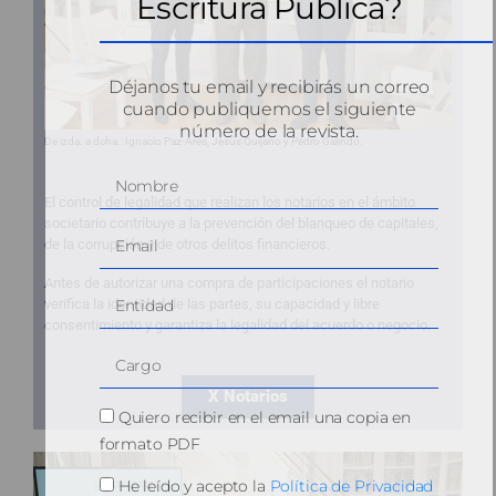
Escritura Pública?
Déjanos tu email y recibirás un correo
cuando publiquemos el siguiente
número de la revista.
De izda. a dcha.: Ignacio Paz-Ares, Jesús Quijano y Pedro Galindo.
El control de legalidad que realizan los notarios en el ámbito
societario contribuye a la prevención del blanqueo de capitales,
de la corrupción y de otros delitos financieros.
Antes de autorizar una compra de participaciones el notario
verifica la identidad de las partes, su capacidad y libre
consentimiento y garantiza la legalidad del acuerdo o negocio.
X Notarios
Quiero recibir en el email una copia en
formato PDF
He leído y acepto la
Política de Privacidad