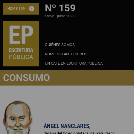
Nº 159
HOME 159
Mayo - junio 2026
QUIÉNES SOMOS
NÚMEROS ANTERIORES
PROTECCIÓN AL CONSUM
UN CAFÉ EN ESCRITURA PÚBLICA
CONSUMO
ÁNGEL NANCLARES,
decano del Colegio Notarial del País Vasco