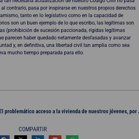
a tan necesaria actualización de nuestro Código Civil no pasa
 al contrario, pasa por inspirarse en nuestros propios derechos
namismo, tanto en lo legislativo como en la capacidad de
rios son un buen ejemplo de lo que escribo, las legítimas son
jas (prohibición de sucesión paccionada, rígidas legítimas
r) que parecen haber quedado netamente desfasadas y avanzar
tad y, en definitiva, una libertad civil tan amplia como sea
d lleva mucho tiempo preparada para ello.
El problemático acceso a la vivienda de nuestros jóvenes, por
COMPARTIR