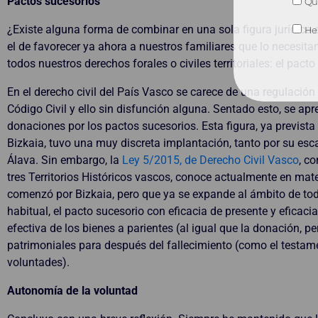
Pactos sucesorios
Qui
¿Existe alguna forma de combinar en una sola figura jurídica e
He 
el de favorecer ya ahora a nuestros familiares que lo necesita
todos nuestros derechos forales o civiles territoriales: el pacto
En el derecho civil del País Vasco se carece de una regulación
Código Civil y ello sin disfunción alguna. Sentado esto, se ap
donaciones por los pactos sucesorios. Esta figura, ya prevista 
Bizkaia, tuvo una muy discreta implantación, tanto por su es
Álava. Sin embargo, la
Ley 5/2015, de Derecho Civil Vasco
, c
tres Territorios Históricos vascos, conoce actualmente en mat
comenzó por Bizkaia, pero que ya se expande al ámbito de tod
habitual, el pacto sucesorio con eficacia de presente y efica
efectiva de los bienes a parientes (al igual que la donación, p
patrimoniales para después del fallecimiento (como el testamen
voluntades).
Autonomía de la voluntad