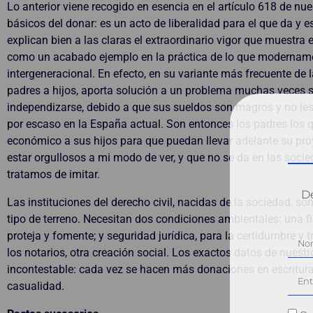
Lo anterior viene recogido en esencia en el artículo 618 de nu
básicos del donar: es un acto de liberalidad para el que da y e
explican bien a las claras el extraordinario vigor que muestra 
como un acabado ejemplo en la práctica de lo que moderna
intergeneracional. En efecto, en su variante más frecuente de 
padres a hijos, aporta solución a un problema muchas veces 
independizarse, debido a que sus sueldos son magros y no les 
por escaso en la España actual. Son entonces los padres los q
económico a sus hijos para que puedan llevar adelante su pro
estar orgullosos a mi modo de ver, y que no se da en las soci
tratamos de imitar.
Dé
Las instituciones del derecho civil, nacidas de la sociedad, so
tipo de terreno. Necesitan dos condiciones ambientales: una f
proteja y fomente; y seguridad jurídica, para la certidumbre y
los notarios, otra creación social. Los exactos datos de nuest
incontestable: cada vez se hacen más donaciones en escritura
casualidad.