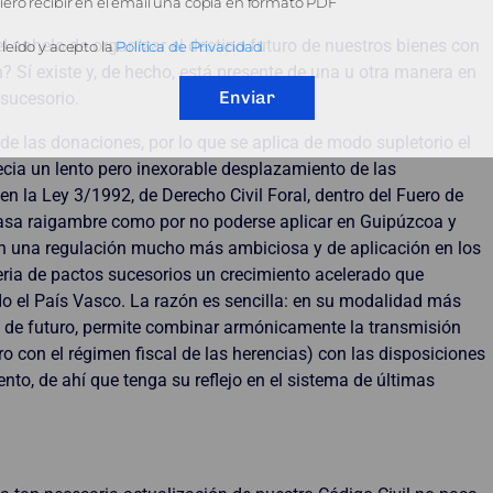
ero recibir en el email una copia en formato PDF
l anhelo de organizar el destino futuro de nuestros bienes con
leído y acepto la
Política de Privacidad
n? Sí existe y, de hecho, está presente de una u otra manera en
Enviar
 sucesorio.
 de las donaciones, por lo que se aplica de modo supletorio el
recia un lento pero inexorable desplazamiento de las
en la Ley 3/1992, de Derecho Civil Foral, dentro del Fuero de
casa raigambre como por no poderse aplicar en Guipúzcoa y
on una regulación mucho más ambiciosa y de aplicación en los
eria de pactos sucesorios un crecimiento acelerado que
o el País Vasco. La razón es sencilla: en su modalidad más
cia de futuro, permite combinar armónicamente la transmisión
ero con el régimen fiscal de las herencias) con las disposiciones
to, de ahí que tenga su reflejo en el sistema de últimas