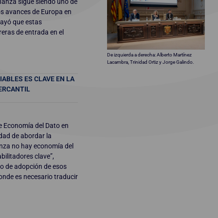
nfianza sigue siendo uno de
los avances de Europa en
rayó que estas
reras de entrada en el
De izquierda a derecha: Alberto Martínez
Lacambra, Trinidad Ortiz y Jorge Galindo.
ABLES ES CLAVE EN LA
MERCANTIL
de Economía del Dato en
idad de abordar la
ianza no hay economía del
bilitadores clave”,
no de adopción de esos
donde es necesario traducir