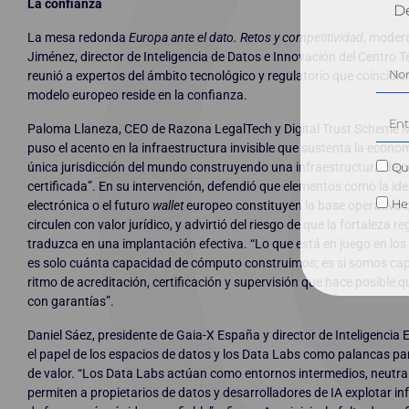
La confianza
Dé
La mesa redonda
Europa ante el dato. Retos y competitividad
, moder
Jiménez, director de Inteligencia de Datos e Innovación del Centro T
reunió a expertos del ámbito tecnológico y regulatorio que coincidier
modelo europeo reside en la confianza.
Paloma Llaneza, CEO de Razona LegalTech y Digital Trust Scheme 
puso el acento en la infraestructura invisible que sustenta la economí
única jurisdicción del mundo construyendo una infraestructura de c
Qui
certificada”. En su intervención, defendió que elementos como la iden
He 
electrónica o el futuro
wallet
europeo constituyen la base operativa 
circulen con valor jurídico, y advirtió del riesgo de que la fortaleza 
traduzca en una implantación efectiva. “Lo que está en juego en lo
es solo cuánta capacidad de cómputo construimos; es si somos ca
ritmo de acreditación, certificación y supervisión que hace posible
con garantías”.
Daniel Sáez, presidente de Gaia-X España y director de Inteligencia E
el papel de los espacios de datos y los Data Labs como palancas pa
de valor. “Los Data Labs actúan como entornos intermedios, neutra
permiten a propietarios de datos y desarrolladores de IA explotar i