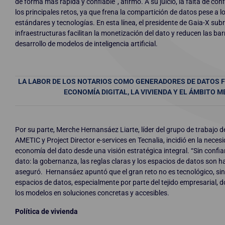
de forma más rápida y confiable”, afirmo. A su juicio, la falta de co
los principales retos, ya que frena la compartición de datos pese a 
estándares y tecnologías. En esta línea, el presidente de Gaia-X sub
infraestructuras facilitan la monetización del dato y reducen las bar
desarrollo de modelos de inteligencia artificial.
LA LABOR DE LOS NOTARIOS COMO GENERADORES DE DATOS FI
ECONOMÍA DIGITAL, LA VIVIENDA Y EL ÁMBITO 
Por su parte, Merche Hernansáez Liarte, líder del grupo de trabajo 
AMETIC y Project Director e-services en Tecnalia, incidió en la neces
economía del dato desde una visión estratégica integral. “Sin conf
dato: la gobernanza, las reglas claras y los espacios de datos son ha
aseguró. Hernansáez apuntó que el gran reto no es tecnológico, si
espacios de datos, especialmente por parte del tejido empresarial, 
los modelos en soluciones concretas y accesibles.
Política de vivienda