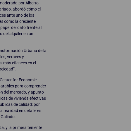
oderada por Alberto
ariado, abordó cómo el
aces ante uno de los
es como la creciente
 papel del dato frente al
o del alquiler en un
ransformación Urbana de la
les, veraces y
s más eficaces en el
ociedad”.
 Center for Economic
mparables para comprender
ión del mercado, y apuntó
ticas de vivienda efectivas
úblicas de calidad: por
a realidad en detalle es
a Galindo.
a, y la primera teniente