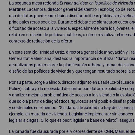
La segunda mesa redonda
El valor del dato en la política de vivienda
m
Martínez Lacambra, director general del Centro Tecnológico del Not
uso de datos puede contribuir a diseñar políticas públicas más efic
principales retos sociales. Durante el debate se plantearon cuestion
dificultad de acceso a la vivienda, especialmente para los jóvenes, el
relato en el diseño de políticas públicas, o cómo revitalizar el mercad
contexto de reducción de la oferta.
En este sentido, Trinidad Ortiz, directora general de Innovación y T
Generalitat Valenciana, destacó la importancia de utilizar “datos rea
actualizados para mejorar la planificación urbana y tomar decisione
diseño de las políticas de vivienda y que tengan resultado sobre la s
Por su parte, Jorge Galindo, director adjunto en EsadeEcPol (Esade
Policy), subrayó la necesidad de contar con datos de calidad y co
y analizar mejor la problemática de acceso a la vivienda o la evoluc
que solo a partir de diagnósticos rigurosos será posible diseñar polí
y sostenibles en el tiempo. “Sin datos de calidad no hay decisiones p
ejemplo, en materia de vivienda. Legislar e implementar sin conocer l
legislar a ciegas. O, lo que es peor: legislar a base de relato”, asegur
La jornada fue clausurada por el vicepresidente del CGN, Manuel Sed