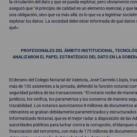
la circulación del dato y que se pueda explotar, pero obviamente c
aseguró que “el principio de calidad es un elemento esencial, y que l
una obligación, sino que va más allá: es lo que va a legitimar socia
explotar los datos. La sociedad debe estar informada de qué datos se
qué».
PROFESIONALES DEL ÁMBITO INSTITUCIONAL, TECNOLÓ
ANALIZARON EL PAPEL ESTRATÉGICO DEL DATO EN LA SOBER
El decano del Colegio Notarial de Valencia, José Carmelo Llopis, tras
más de 150 asistentes a la jornada, defendió la función notarial com
seguridad jurídica de las transacciones: “El notario recibe de maner
jurídicos, los verifica, los parametriza y los conserva de manera seg
trazabilidad. Los notarios autorizamos 8 millones de documentos a
relevantes se graban debidamente parametrizados y estructurados e
Informatizado Notarial, que es el mejor radar a disposición de las A
autoridades públicas para luchar contra la corrupción, el blanqueo d
financiación del terrorismo, con más de 175 millones de documentos