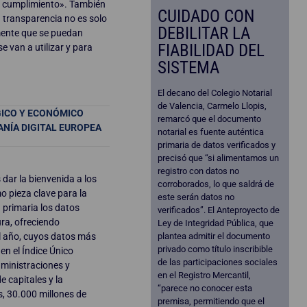
on cumplimiento». También
CUIDADO CON
a transparencia no es solo
DEBILITAR LA
lmente que se puedan
FIABILIDAD DEL
 van a utilizar y para
SISTEMA
El decano del Colegio Notarial
de Valencia, Carmelo Llopis,
GICO Y ECONÓMICO
remarcó que el documento
ANÍA DIGITAL EUROPEA
notarial es fuente auténtica
primaria de datos verificados y
precisó que “si alimentamos un
registro con datos no
 dar la bienvenida a los
corroborados, lo que saldrá de
o pieza clave para la
este serán datos no
a primaria los datos
verificados”. El Anteproyecto de
ura, ofreciendo
Ley de Integridad Pública, que
l año, cuyos datos más
plantea admitir el documento
privado como título inscribible
n el Índice Único
de las participaciones sociales
dministraciones y
en el Registro Mercantil,
e capitales y la
“parece no conocer esta
, 30.000 millones de
premisa, permitiendo que el