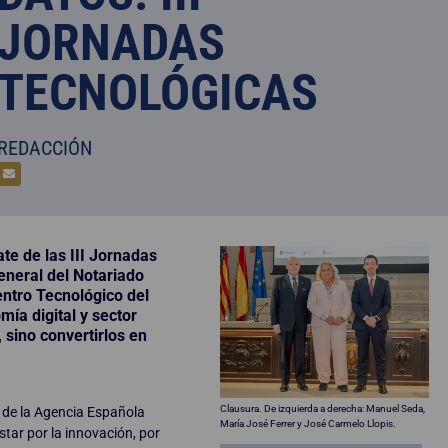
JORNADAS
TECNOLÓGICAS
REDACCIÓN
ate de las III Jornadas
eneral del Notariado
entro Tecnológico del
mía digital y sector
 sino convertirlos en
Clausura. De izquierda a derecha: Manuel Seda,
 de la Agencia Española
María José Ferrer y José Carmelo Llopis.
tar por la innovación, por