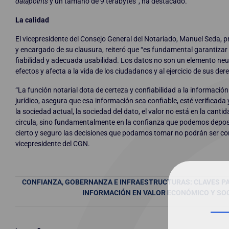
datapoints
y un tamaño de 9 terabytes”, ha destacado.
La calidad
El vicepresidente del Consejo General del Notariado, Manuel Seda, p
y encargado de su clausura, reiteró que “es fundamental garantizar l
fiabilidad y adecuada usabilidad. Los datos no son un elemento neu
efectos y afecta a la vida de los ciudadanos y al ejercicio de sus der
“La función notarial dota de certeza y confiabilidad a la información
jurídico, asegura que esa información sea confiable, esté verificada 
la sociedad actual, la sociedad del dato, el valor no está en la cant
circula, sino fundamentalmente en la confianza que podemos deposit
cierto y seguro las decisiones que podamos tomar no podrán ser cor
vicepresidente del CGN.
CONFIANZA, GOBERNANZA E INFRAESTRUCTURAS: CLAVES 
INFORMACIÓN EN VALOR ECONÓMICO Y SOC