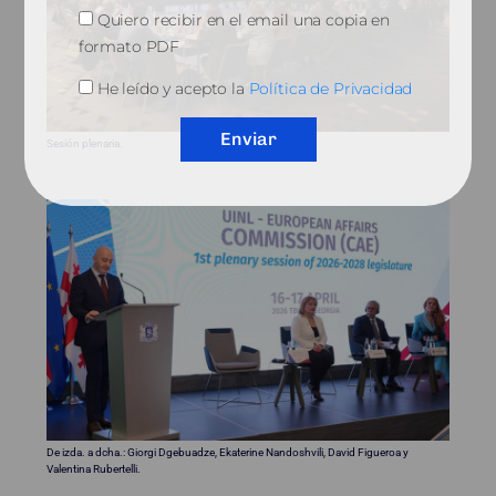
Quiero recibir en el email una copia en
formato PDF
He leído y acepto la
Política de Privacidad
Enviar
Sesión plenaria.
De izda. a dcha.: Giorgi Dgebuadze, Ekaterine Nandoshvili, David Figueroa y
Valentina Rubertelli.