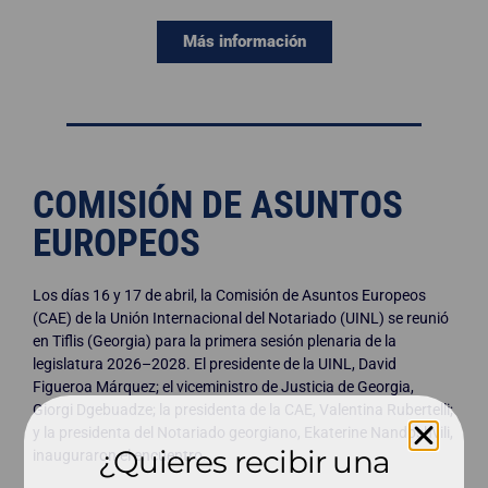
Más información
COMISIÓN DE ASUNTOS
EUROPEOS
Los días 16 y 17 de abril, la Comisión de Asuntos Europeos
(CAE) de la Unión Internacional del Notariado (UINL) se reunió
en Tiflis (Georgia) para la primera sesión plenaria de la
legislatura 2026–2028. El presidente de la UINL, David
Figueroa Márquez; el viceministro de Justicia de Georgia,
Giorgi Dgebuadze; la presidenta de la CAE, Valentina Rubertelli;
y la presidenta del Notariado georgiano, Ekaterine Nandoshvili,
¿Quieres recibir una
inauguraron el encuentro.