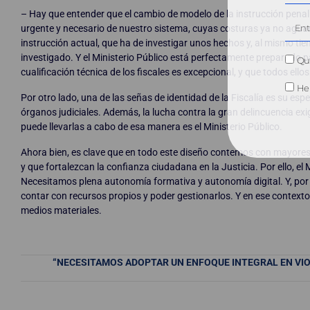
– Hay que entender que el cambio de modelo de la instrucción penal n
urgente y necesario de nuestro sistema, cuyas costuras ya no aguan
instrucción actual, que ha de investigar unos hechos y, al mismo tie
investigado. Y el Ministerio Público está perfectamente preparado p
Qui
cualificación técnica de los fiscales es excepcional, y que todos el
He 
Por otro lado, una de las señas de identidad de la Fiscalía es su espe
órganos judiciales. Además, la lucha contra la gran delincuencia exi
puede llevarlas a cabo de esa manera es el Ministerio Público.
Ahora bien, es clave que en todo este diseño contemos con mayores
y que fortalezcan la confianza ciudadana en la Justicia. Por ello, el
Necesitamos plena autonomía formativa y autonomía digital. Y, por
contar con recursos propios y poder gestionarlos. Y en ese contexto,
medios materiales.
“NECESITAMOS ADOPTAR UN ENFOQUE INTEGRAL EN VIOL