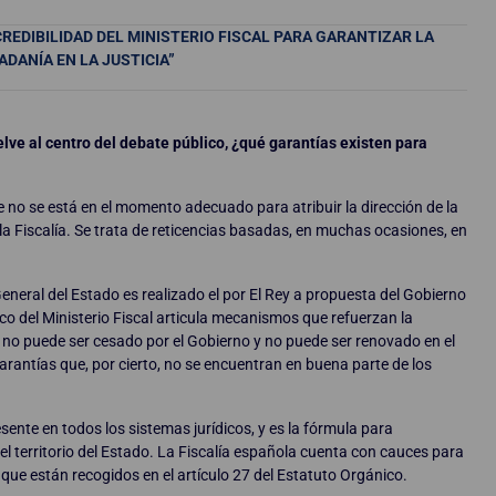
REDIBILIDAD DEL MINISTERIO FISCAL PARA GARANTIZAR LA
ADANÍA EN LA JUSTICIA”
lve al centro del debate público, ¿qué garantías existen para
e no se está en el momento adecuado para atribuir la dirección de la
e la Fiscalía. Se trata de reticencias basadas, en muchas ocasiones, en
neral del Estado es realizado el por El Rey a propuesta del Gobierno
ico del Ministerio Fiscal articula mecanismos que refuerzan la
 no puede ser cesado por el Gobierno y no puede ser renovado en el
rantías que, por cierto, no se encuentran en buena parte de los
esente en todos los sistemas jurídicos, y es la fórmula para
 el territorio del Estado. La Fiscalía española cuenta con cauces para
, que están recogidos en el artículo 27 del Estatuto Orgánico.