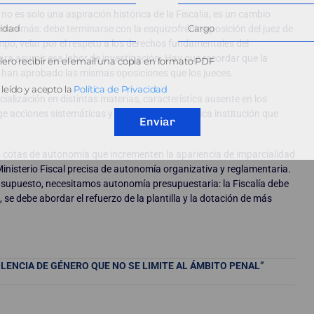
o es solo una aspiración histórica de la Fiscalía, es un cambio
tan más: debe terminarse con la esquizofrénica posición del juez de
mpo, velar por el respeto a los derechos fundamentales del
ara asumir esa labor de investigación. Hay que recordar que la
ero recibir en el email una copia en formato PDF
los han aprobado las mismas oposiciones que los jueces.
leído y acepto la
Política de Privacidad
cialización en distintas materias, característica ausente en los
ge acciones sistemáticas y coordinadas y la única institución que
Enviar
 cotas de autonomía que incrementen la apariencia de imparcialidad
 Ministerio Fiscal precisa de autonomía organizativa y reglamentaria.
 supuesto, necesitamos autonomía presupuestaria: la Fiscalía debe
 se debe abordar el refuerzo de la plantilla y la dotación de más
ENCIA DE GÉNERO QUE NO SE LIMITE AL ÁMBITO PENAL”