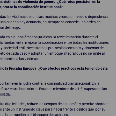
as víctimas de violencia de género. ¿Qué retos persisten en la
jorarse la coordinación institucional?
odas las víctimas denuncian, muchas veces por miedo o dependencia,
cluso cuando hay denuncia, no siempre se concede una orden de
ón del riesgo.
a en algunos ámbitos jurídicos, la revictimización durante el
o. Es fundamental mejorar la coordinación entre todas las instituciones
ios y sociedad civil. Necesitamos protocolos comunes y sistemas de
o de cada caso y adoptar un enfoque integral que no se limite al
económico a las víctimas.
como la Fiscalía Europea. ¿Qué efectos prácticos está teniendo esta
rtante en la lucha contra la criminalidad transnacional. En la
eficaz entre los distintos Estados miembros de la UE, superando las
islada.
vita duplicidades, reduce los tiempos de actuación y permite abordar
ante un instrumento clave para hacer frente a delitos que, por su
de, la corrupción o el blanqueo de capitales.