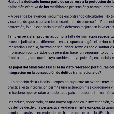
-Usted ha dedicado buena parte de su carrera a la protección de l
aplicación efectiva de las medidas de protección y cómo puede me
– A pesar de los avances, seguimos encontrando dificultades. No t
y eso impide que se activen los mecanismos de protección. Pero in
protección, lo que evidencia que aún debemos mejorar en la valoraci
También persisten problemas como la falta de formación especializad
proceso judicial o las diferencias en la respuesta según el territori
implicadas: Fiscalía, fuerzas de seguridad, servicios socio-sanitar
información compartidos que permitan hacer un seguimiento complet
ámbito penal, sino que incluya también apoyo psicológico, social y 
-El papel del Ministerio Fiscal se ha visto reforzado por figuras 
integración en la persecución de delitos transnacionales?
–
La creación de la Fiscalía Europea ha supuesto un avance muy impo
práctica, esta integración permite una actuación más coordinada y 
limitaciones que existían cuando cada país actuaba de forma más a
Se traduce, sobre todo, en una mayor agilidad en la investigación, e
los delitos desde una perspectiva verdaderamente europea. Estamos 
propia naturaleza, no entienden de fronteras dentro de la UE: el frau