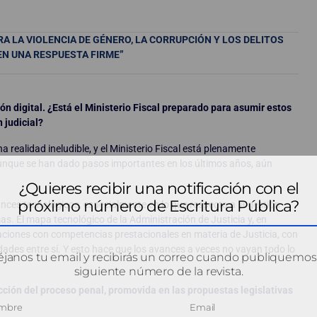
 LA VIOLENCIA DE GÉNERO, LA CORRUPCIÓN Y LOS DELITOS
N UNA RESPUESTA FIRME”
n digital. ¿Está el Ministerio Fiscal preparado para asumir estos
 judicial?
a realidad ineludible, y el Ministerio Fiscal está plenamente
unque se han dado pasos importantes en los últimos años, aún
¿Quieres recibir una notificación con el
próximo número de Escritura Pública?
ces tecnológicos, especialmente en lo que respecta a la gestión
as. El mapa tecnológico de la Administración de Justicia y, en
traciones con competencias prestacionales en materia de Justicia, con
dades entre sí. Y esto hace que los avances a veces no vayan todo lo
janos tu email y recibirás un correo cuando publiquemos
siguiente número de la revista.
ucción del proceso penal, promovida en las propuestas legislativas