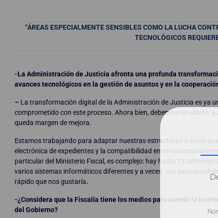
“ÁREAS ESPECIALMENTE SENSIBLES COMO LA LUCHA CONTRA
TECNOLÓGICOS REQUIERE
-La Administración de Justicia afronta una profunda transformació
avances tecnológicos en la gestión de asuntos y en la cooperación
–
La transformación digital de la Administración de Justicia es ya un
comprometido con este proceso. Ahora bien, debemos ser claros: a
queda margen de mejora.
Estamos trabajando para adaptar nuestras estructuras a estos avan
electrónica de expedientes y la compatibilidad entre nuestros sistem
particular del Ministerio Fiscal, es complejo: hay hasta 13 Adminis
varios sistemas informáticos diferentes y a veces, con incompatibili
Dé
rápido que nos gustaría
.
-¿Considera que la Fiscalía tiene los medios para asumir la instr
del Gobierno?