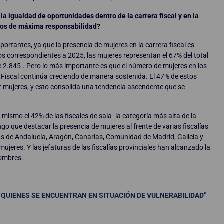
a igualdad de oportunidades dentro de la carrera fiscal y en la
tos de máxima responsabilidad?
rtantes, ya que la presencia de mujeres en la carrera fiscal es
s correspondientes a 2025, las mujeres representan el 67% del total
de 2.845-. Pero lo más importante es que el número de mujeres en los
o Fiscal continúa creciendo de manera sostenida. El 47% de estos
 mujeres, y esto consolida una tendencia ascendente que se
ismo el 42% de las fiscales de sala -la categoría más alta de la
ngo que destacar la presencia de mujeres al frente de varias fiscalías
ías de Andalucía, Aragón, Canarias, Comunidad de Madrid, Galicia y
mujeres. Y las jefaturas de las fiscalías provinciales han alcanzado la
hombres.
 QUIENES SE ENCUENTRAN EN SITUACIÓN DE VULNERABILIDAD”