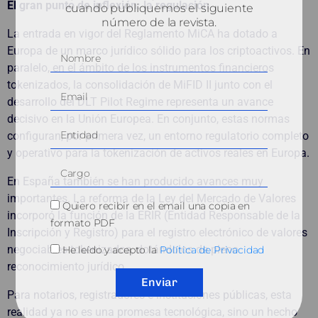
El gran punto de inflexión: la regulación
cuando publiquemos el siguiente
número de la revista.
La entrada en vigor del Reglamento MiCA ha dotado a
Europa de un marco jurídico sólido para los criptoactivos. En
paralelo, en el ámbito de los instrumentos financieros
tokenizados, la consolidación de MiFID II junto con el
desarrollo del DLT Pilot Regime representa un avance
decisivo en la Unión Europea. En conjunto, estas normas
configuran, por primera vez, un entorno regulatorio completo
y operativo para la tokenización de activos reales en Europa.
En España también se han producido avances muy
importantes. La reforma de la Ley del Mercado de Valores
Quiero recibir en el email una copia en
incorporó la función de la ERIR (Entidad Responsable de la
formato PDF
Inscripción y Registro) para el registro electrónico de valores
negociables tokenizados, dotándolos de pleno
He leído y acepto la
Política de Privacidad
reconocimiento jurídico.
Enviar
Para notarios, registradores e instituciones públicas, esta
realidad ya no es una promesa tecnológica, sino un hecho