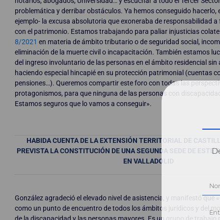
notarios, abogados, Universidad… y escuchar a todo el Tercer Sector
problemática y derribar obstáculos. Ya hemos conseguido hacerlo, 
ejemplo- la excusa absolutoria que exoneraba de responsabilidad a f
con el patrimonio. Estamos trabajando para paliar injusticias colate
8/2021
en materia de ámbito tributario o de seguridad social, incom
eliminación de la muerte civil o incapacitación. También estamos l
del ingreso involuntario de las personas en el ámbito residencial sin 
haciendo especial hincapié en su protección patrimonial (cuentas co
pensiones…). Queremos compartir este foro con todas las perspectiv
protagonismos, para que ninguna de las personas con discapacida
Estamos seguros que lo vamos a conseguir».
HABIDA CUENTA DE LA EXTENSIÓN TERRITORIAL DE CASTILL
Dé
PREVISTA LA CONSTITUCIÓN DE UNA SEGUNDA SEDE DE ESTE
EN VALLADOLID
González agradeció el elevado nivel de asistencia, y manifestó que «
como un punto de encuentro de todos los ámbitos jurídicos y del m
de la discapacidad y las personas mayores. Es un grupo de trabajo