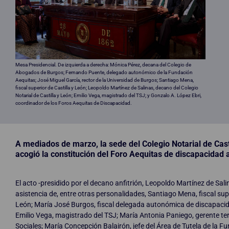
Mesa Presidencial. De izquierda a derecha: Mónica Pérez, decana del Colegio de
Abogados de Burgos; Fernando Puente, delegado autonómico de la Fundación
Aequitas; José Miguel García, rector de la Universidad de Burgos; Santiago Mena,
fiscal superior de Castilla y León; Leopoldo Martínez de Salinas, decano del Colegio
Notarial de Castilla y León; Emilio Vega, magistrado del TSJ; y Gonzalo A. López Ebri,
coordinador de los Foros Aequitas de Discapacidad.
A mediados de marzo, la sede del Colegio Notarial de Cast
acogió la constitución del Foro Aequitas de discapacidad
El acto -presidido por el decano anfitrión, Leopoldo Martínez de Sali
asistencia de, entre otras personalidades, Santiago Mena, fiscal supe
León; María José Burgos, fiscal delegada autonómica de discapaci
Emilio Vega, magistrado del TSJ; María Antonia Paniego, gerente terr
Sociales; María Concepción Balairón, jefe del Área de Tutela de la 