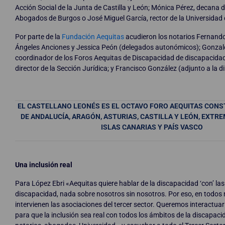
Acción Social de la Junta de Castilla y León; Mónica Pérez, decana d
Abogados de Burgos o José Miguel García, rector de la Universidad
Por parte de la
Fundación Aequitas
acudieron los notarios Fernand
Ángeles Anciones y Jessica Peón (delegados autonómicos); Gonzalo
coordinador de los Foros Aequitas de Discapacidad de discapacida
director de la Sección Jurídica; y Francisco González (adjunto a la d
EL CASTELLANO LEONÉS ES EL OCTAVO FORO AEQUITAS CONST
DE ANDALUCÍA, ARAGÓN, ASTURIAS, CASTILLA Y LEÓN, EXTRE
ISLAS CANARIAS Y PAÍS VASCO
Una inclusión real
Para López Ebri «Aequitas quiere hablar de la discapacidad ‘con’ la
discapacidad, nada sobre nosotros sin nosotros. Por eso, en todos 
intervienen las asociaciones del tercer sector. Queremos interactuar
para que la inclusión sea real con todos los ámbitos de la discapacida