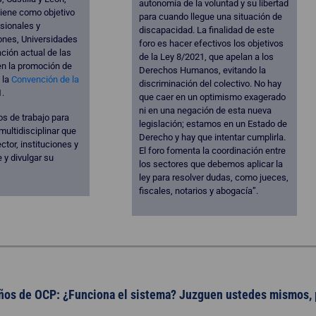
autonomía de la voluntad y su libertad
tiene como objetivo
para cuando llegue una situación de
esionales y
discapacidad. La finalidad de este
iones, Universidades
foro es hacer efectivos los objetivos
ación actual de las
de la Ley 8/2021, que apelan a los
en la promoción de
Derechos Humanos, evitando la
 la
Convención de la
discriminación del colectivo. No hay
1.
que caer en un optimismo exagerado
ni en una negación de esta nueva
os de trabajo para
legislación; estamos en un Estado de
multidisciplinar que
Derecho y hay que intentar cumplirla.
ctor, instituciones y
El foro fomenta la coordinación entre
 y divulgar su
los sectores que debemos aplicar la
ley para resolver dudas, como jueces,
fiscales, notarios y abogacía”.
ños de OCP: ¿Funciona el sistema? Juzguen ustedes mismos, 