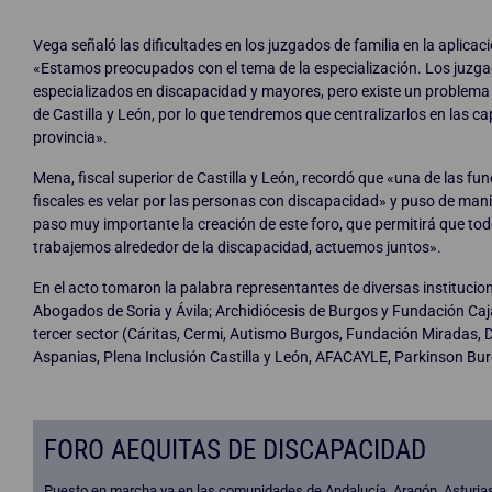
Vega señaló las dificultades en los juzgados de familia en la aplicaci
«Estamos preocupados con el tema de la especialización. Los juzg
especializados en discapacidad y mayores, pero existe un problema
de Castilla y León, por lo que tendremos que centralizarlos en las ca
provincia».
Mena, fiscal superior de Castilla y León, recordó que «una de las fun
fiscales es velar por las personas con discapacidad» y puso de mani
paso muy importante la creación de este foro, que permitirá que tod
trabajemos alrededor de la discapacidad, actuemos juntos».
En el acto tomaron la palabra representantes de diversas institucio
Abogados de Soria y Ávila; Archidiócesis de Burgos y Fundación Caj
tercer sector (Cáritas, Cermi, Autismo Burgos, Fundación Miradas,
Aspanias, Plena Inclusión Castilla y León, AFACAYLE, Parkinson Bur
FORO AEQUITAS DE DISCAPACIDAD
Puesto en marcha ya en las comunidades de Andalucía, Aragón, Asturias,