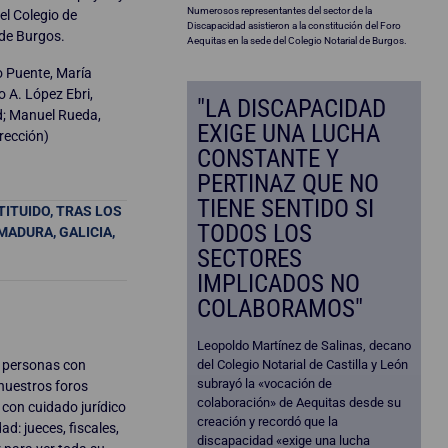
Numerosos representantes del sector de la
el Colegio de
Discapacidad asistieron a la constitución del Foro
 de Burgos.
Aequitas en la sede del Colegio Notarial de Burgos.
o Puente, María
 A. López Ebri,
"LA DISCAPACIDAD
d; Manuel Rueda,
EXIGE UNA LUCHA
irección)
CONSTANTE Y
PERTINAZ QUE NO
TIENE SENTIDO SI
ITUIDO, TRAS LOS
TODOS LOS
MADURA, GALICIA,
SECTORES
IMPLICADOS NO
COLABORAMOS"
Leopoldo Martínez de Salinas, decano
s personas con
del Colegio Notarial de Castilla y León
subrayó la «vocación de
nuestros foros
colaboración» de Aequitas desde su
 con cuidado jurídico
creación y recordó que la
d: jueces, fiscales,
discapacidad «exige una lucha