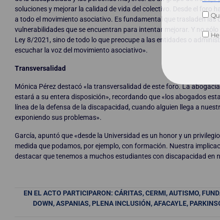
soluciones y mejorar la calidad de vida del colectivo. Desde el for
Qui
a todo el movimiento asociativo. Es fundamental que trasladen las 
vulnerabilidades que se encuentran para intentar mejorar. Y no sólo
He 
Ley 8/2021, sino de todo lo que preocupe a las entidades o admini
escuchar la voz del movimiento asociativo».
Transversalidad
Mónica Pérez destacó «la transversalidad de este foro. La abogacía
estará a su entera disposición», recordando que «los abogados est
línea de la defensa de la discapacidad, cuando alguien llega a nues
exponiendo sus problemas».
García, apuntó que «desde la Universidad es un honor y un privilegio 
medida que podamos, por ejemplo, con formación. Nuestra implicaci
destacar que tenemos a muchos estudiantes con discapacidad en n
EN EL ACTO PARTICIPARON: CÁRITAS, CERMI, AUTISMO, FUN
DOWN, ASPANIAS, PLENA INCLUSIÓN, AFACAYLE, PARKINS