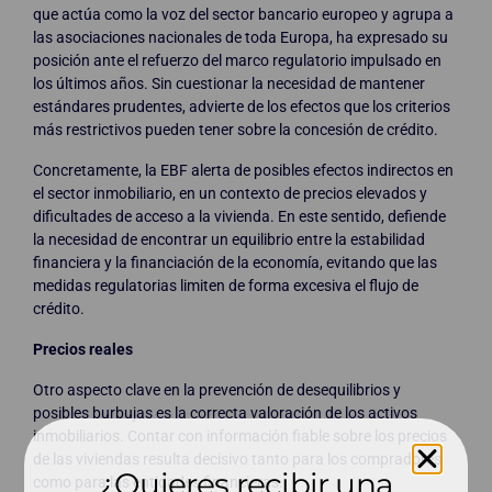
que actúa como la voz del sector bancario europeo y agrupa a
las asociaciones nacionales de toda Europa, ha expresado su
posición ante el refuerzo del marco regulatorio impulsado en
los últimos años. Sin cuestionar la necesidad de mantener
estándares prudentes, advierte de los efectos que los criterios
más restrictivos pueden tener sobre la concesión de crédito.
Concretamente, la EBF alerta de posibles efectos indirectos en
el sector inmobiliario, en un contexto de precios elevados y
dificultades de acceso a la vivienda. En este sentido, defiende
la necesidad de encontrar un equilibrio entre la estabilidad
financiera y la financiación de la economía, evitando que las
medidas regulatorias limiten de forma excesiva el flujo de
crédito.
Precios reales
Otro aspecto clave en la prevención de desequilibrios y
posibles burbujas es la correcta valoración de los activos
inmobiliarios. Contar con información fiable sobre los precios
de las viviendas resulta decisivo tanto para los compradores
¿Quieres recibir una
como para las entidades financieras.