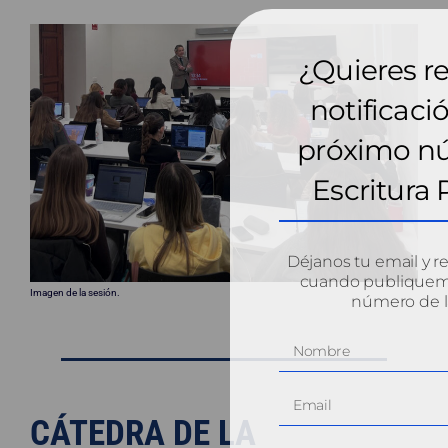
¿Quieres re
notificaci
próximo n
Escritura 
Déjanos tu email y re
cuando publiquemo
Imagen de la sesión.
número de la
CÁTEDRA DE LA