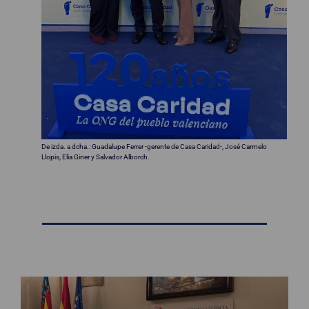
De izda. a dcha.: Guadalupe Ferrer -gerente de Casa Caridad-, José Carmelo
Llopis, Elia Giner y Salvador Alborch.