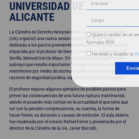
UNIVERSIDAD DE
ALICANTE
La Cátedra de Derecho Notarial de la Universidad de Alicante
Quiero recibir en el e
(UA) organizó una nueva sesión el pasado 23 de marzo
formato PDF
dedicada a los pactos prematrimoniales en la práctica notarial,
impartida por el profesor de Derecho Civil de la Universidad de
He leído y acepto la
Po
Sevilla, Manuel García Mayo. En su intervención, García Mayo
subrayó que resulta importante “otorgar los pactos antes del
Envi
matrimonio por medio de escritura pública ante notario, por
razones de seguridad jurídica, equidad y control de legalidad”.
El profesor expuso algunos ejemplos de posibles pactos para
prever las consecuencias de una futura ruptura matrimonial,
siendo el acuerdo más común en la actualidad el que tiene que
ver con la pensión compensatoria, su cuantía, la forma de
hacer frente, su duración o causas de extinción. El aula abierta
fue moderada por el notario Rafael Ferrer y presentada por el
director de la Cátedra de la UA, Javier Barceló.