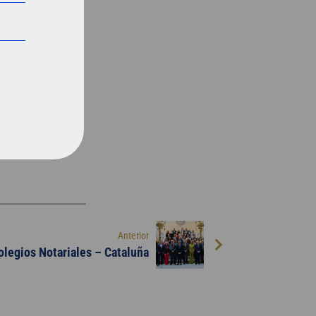
Anterior
olegios Notariales – Cataluña