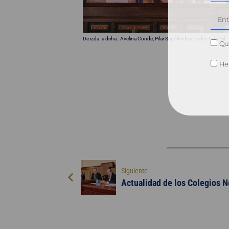
De izda. a dcha.: Avelina Conde, Pilar Sepúlveda y Carlos Iván Gil.
Qui
He 
Siguiente
Actualidad de los Colegios No