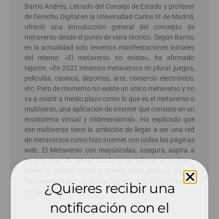
Barrio Andrés, Letrado del Consejo de Estado y profesor
de Derecho Digital en la Universidad Carlos III de Madrid,
ofreció una introducción general del concepto de
metaverso desde el punto de vista técnico. Según Barrio,
en la actualidad solo tenemos manifestaciones iniciales
del mismo: «El metaverso no existe», ha afirmado
tajante. «En 2022 tenemos metaversos en plural: juegos,
películas, casinos, deportes, arte, comercio electrónico,
etc. Pero de momento no existe un único metaverso y no
va a existir a medio plazo como lo que es el metaverso o
multiverso, una aplicación de internet que consiste en un
ecosistema virtual y tridimensional». Ha explicado que
ese multiverso tiene la ambición de llegar a ser una red
de metaversos como hizo internet con todas las páginas
web. El Metaverso con mayúsculas, asegura, aspira a
crear un mundo virtual donde se complemente, mejore o
iguale el mundo físico y donde cada persona estará
representada por un avatar, la personificación virtual de
¿Quieres recibir una
un usuario.»
notificación con el