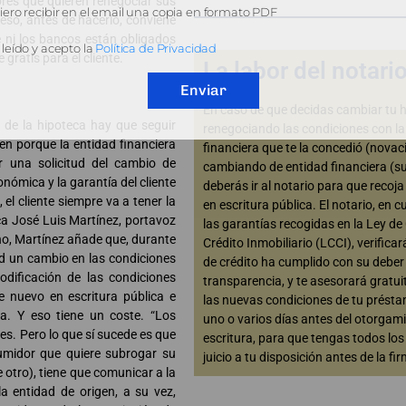
res que quieren renegociar sus
ero recibir en el email una copia en formato PDF
eso, antes de hacerlo, conviene
 ni los bancos están obligados
leído y acepto la
Política de Privacidad
gratis para el cliente.
La labor del notari
Enviar
En caso de que decidas cambiar tu h
 de la hipoteca hay que seguir
renegociando las condiciones con la
ten porque la entidad financiera
financiera que te la concedió (novac
ir una solicitud del cambio de
cambiando de entidad financiera (s
onómica y la garantía del cliente
deberás ir al notario para que recoj
 el cliente siempre va a tener la
en escritura pública. El notario, en 
ca José Luis Martínez, portavoz
las garantías recogidas en la Ley de
ho, Martínez añade que, durante
Crédito Inmobiliario (LCCI), verificar
dad un cambio en las condiciones
de crédito ha cumplido con su deber
odificación de las condiciones
transparencia, y te asesorará gratu
e nuevo en escritura pública e
las nuevas condiciones de tu présta
nta. Y eso tiene un coste. “Los
uno o varios días antes del otorgami
s. Pero lo que sí sucede es que
escritura, para que tengas todos lo
sumidor que quiere subrogar su
juicio a tu disposición antes de la fir
 otro), tiene que comunicar a la
la entidad de origen, a su vez,