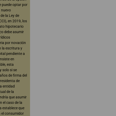
te puede optar por
n nuevo
de la Ley de
CCI), en 2019, los
ato hipotecario
oco debe asumir
rídicos
ia por novación
 la escritura y
pital pendiente a
onsiste en
able, esta
 solo si se
años de firma del
presidenta de
la entidad
tual de la
endría que asumir
 el caso de la
ia establece que
a el consumidor