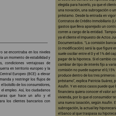
elegida para hacerlo, ya que el clien
una novación, una subrogación o u
préstamo. Desde la entrada en vigor 
Contratos de Crédito Inmobiliario (L
gastos que lleva aparejado un contr
corren a cargo de la entidad. Tamp
ya el cliente el Impuesto de Actos Ju
Documentados. “La comisión bancar
(o modificación) será la que figure en
o se encontraba en los niveles
suele oscilar entre el 0 y el 1% del ca
ivía un momento de estabilidad y
pagar de la hipoteca. Si el cambio c
s, condiciones ventajosas de
cambiar de tipo de interés fijo a vari
guerra en territorio europeo y la
comisión no puede superar el 0,15% y
 Central Europeo (BCE) a elevar
produce dentro de los tres primeros 
manda y restringir los flujos de
préstamo”, explica Patricia Suárez, 
el bolsillo de los consumidores,
Asufin. Y en estos casos puede que 
 el empleo. Así, los ciudadanos
financiera quiera conocer el valor ac
caras que hace un año y el
vivienda, por lo que el consumidor t
ra los clientes bancarios con
una nueva tasación, según Asufin. En
subrogación, la actual ley hipotecar
el banco al que traspasa su hipotec