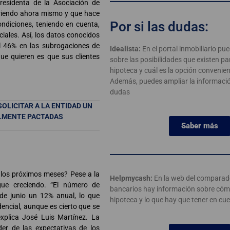
presidenta de la Asociación de
urriendo ahora mismo y que hace
Por si las dudas:
ndiciones, teniendo en cuenta,
ciales. Así, los datos conocidos
l 46% en las subrogaciones de
Idealista:
En el portal inmobiliario pu
ue quieren es que sus clientes
sobre las posibilidades que existen p
hipoteca y cuál es la opción convenie
Además, puedes ampliar la informaci
dudas
SOLICITAR A LA ENTIDAD UN
ALMENTE PACTADAS
Saber más
 los próximos meses? Pese a la
Helpmycash:
En la web del comparad
igue creciendo. “El número de
bancarios hay información sobre cóm
de junio un 12% anual, lo que
hipoteca y lo que hay que tener en cu
encial, aunque es cierto que se
xplica José Luis Martínez. La
er de las expectativas de los