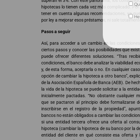
superan el 3%. Con este panorama, los consumido
Qui
hipotecas lo tienen cada vez más complicado. Por 
tener en cuenta algunas recomendaciones, ya que
He 
por ley a mejorar esos préstamos, ni sale totalmente 
Pasos a seguir
Así, para acceder a un cambio en las condiciones
ciertos pasos y conocer las posibilidades que exis
puede ofrecer diferentes soluciones. “Tras recib
condiciones, el banco debe analizar la viabilidad ec
y, de esta forma, aceptarla o no. En cualquier caso,
opción de cambiar la hipoteca a otro banco”, expli
de la Asociación Española de Banca (AEB). De hec
la vida de la hipoteca se puede solicitar a la enti
inicialmente pactadas. “No obstante cualquier m
que se pactaron al principio debe formalizarse d
inscribirse en el registro de la propiedad”, apu
bancos no están obligados a cambiar las condicione
si una entidad tercera ofrece una oferta al con
hipoteca (cambiar la hipoteca de su banco por la de
entidad del cliente en qué consiste esa oferta y 