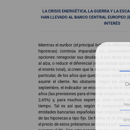
LA CRISIS ENERGÉTICA, LA GUERRA Y LA ESC
HAN LLEVADO AL BANCO CENTRAL EUROPEO (B
INTERÉS
Mientras el euríbor (el principal índice de referenc
hipotecas) continúa imparable, los consumidor
opciones: renegociar sus deudas, si son de los que
al alza, o reducir el diferencial (el porcentaje que 
el interés total), si creen que la situación es pas
particular, de los años que queden para saldar la 
asumir el cliente. No obstante, según los datos
Dé
septiembre, el indicador se encuentra ya en el niv
años (las previsiones para el mes de octubre se situa
2,45%) y, para muchos expertos, esos niveles 
tiempo. Tal es así que, según el comparador f
entidades bancarias españolas han empezado tam
de las hipotecas a tipo fijo. De hecho, en la mayor
el precio de estos préstamos se sitúa ya por encim