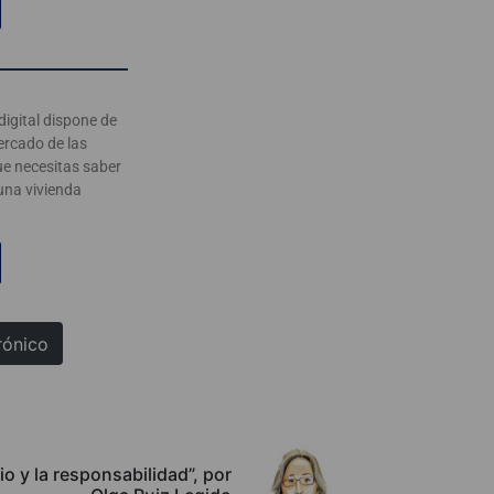
digital dispone de
ercado de las
ue necesitas saber
 una vivienda
rónico
io y la responsabilidad”, por