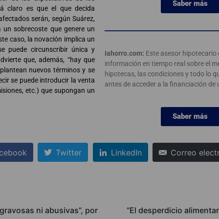
Saber más
tá claro es que el que decida
afectados serán, según Suárez,
ga un sobrecoste que genere un
ste caso, la novación implica un
e puede circunscribir única y
Iahorro.com:
Este asesor hipotecario 
 advierte que, además, “hay que
información en tiempo real sobre el m
plantean nuevos términos y se
hipotecas, las condiciones y todo lo q
cir se puede introducir la venta
antes de acceder a la financiación de
misiones, etc.) que supongan un
Saber más
cebook
Twitter
LinkedIn
Correo elect
gravosas ni abusivas”, por
“El desperdicio alimentar