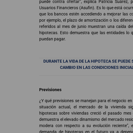
puede contra ofertar”, explica Patricia Suárez, 
Usuarios Financieros (Asufin). Es lo que está oc
que los bancos estén accediendo a mejorar las co
por ejemplo, el plazo de amortización o los diferen
referidos al mes de junio muestran una caída de
hipotecas. Esto demuestra que las entidades lo q
puedan pagar.
DURANTE LA VIDA DE LA HIPOTECA SE PUEDE 
CAMBIO EN LAS CONDICIONES INICI
Previsiones
¿Y qué previsiones se manejan para el negocio en
situación actual, el mercado de la vivienda s
hipotecas sobre viviendas creció el pasado mes 
demuestra el elevado dinamismo del mercado resid
modera con respecto a su evolución reciente”, e
demanda de hipotecas en el futuro va a depend