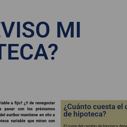
EVISO MI
TECA?
able a fijo? ¿Y de renegociar
¿Cuánto cuesta el
a pasar con los préstamos
de hipoteca?
del euríbor mantiene en vilo a
oteca variable que miran con
El coste del cambio de hipoteca dep