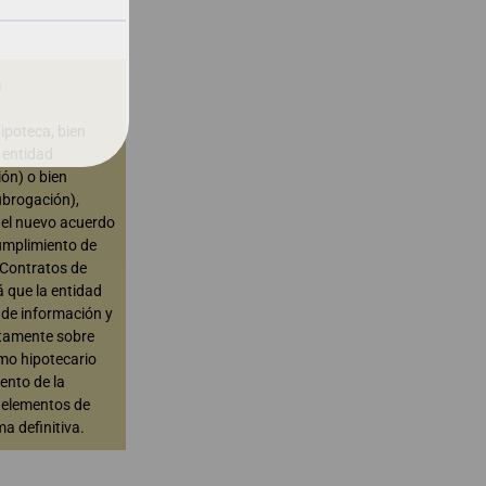
o
ipoteca, bien
 entidad
ión) o bien
ubrogación),
a el nuevo acuerdo
cumplimiento de
 Contratos de
á que la entidad
 de información y
itamente sobre
mo hipotecario
ento de la
s elementos de
ma definitiva.