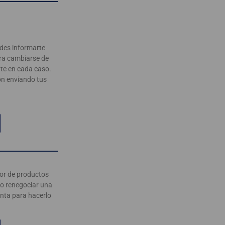
edes informarte
ara cambiarse de
nte en cada caso.
ón enviando tus
or de productos
o renegociar una
enta para hacerlo