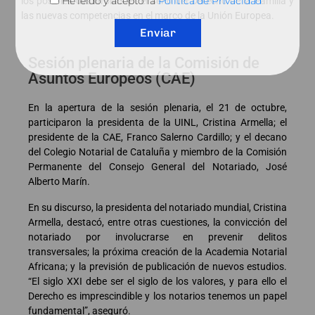
He leído y acepto la
Política de Privacidad
los posibles desarrollos en el seno del Derecho de la Familia y
las nuevas competencias en el marco de la Unión Europea.
Enviar
Sesión plenaria de la Comisión de
Asuntos Europeos (CAE)
En la apertura de la sesión plenaria, el 21 de octubre,
participaron la presidenta de la UINL, Cristina Armella; el
presidente de la CAE, Franco Salerno Cardillo; y el decano
del Colegio Notarial de Cataluña y miembro de la Comisión
Permanente del Consejo General del Notariado, José
Alberto Marín.
En su discurso, la presidenta del notariado mundial, Cristina
Armella, destacó, entre otras cuestiones, la convicción del
notariado por involucrarse en prevenir delitos
transversales; la próxima creación de la Academia Notarial
Africana; y la previsión de publicación de nuevos estudios.
“El siglo XXI debe ser el siglo de los valores, y para ello el
Derecho es imprescindible y los notarios tenemos un papel
fundamental”, aseguró.