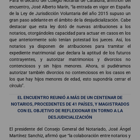
Para el decano del Colegio Notarial de Cataluña, anfitrión del
encuentro, José Alberto Marín, “la entrada en vigor en España
de la Ley de Jurisdicción Voluntaria del año 2015 supuso un
gran paso adelante en el ámbito de la desjudicialización. Cabe
destacar que esta ley dotó de nuevas atribuciones a los
notarios, otorgándoles capacidad para actuar en casos en los
que anteriormente solo tenían potestad los jueces. Así, los
notarios ya disponen de atribuciones para tramitar el
expediente matrimonial que declara la aptitud de los futuros
contrayentes, y autorizar matrimonios y divorcios no
contenciosos y sin hijos menores. Ahora, si pudiéramos
autorizar también divorcios no contenciosos en los casos en
los que hay hijos menores de edad, esto supondría cerrar el
círculo”.
EL ENCUENTRO REUNIÓ A MÁS DE UN CENTENAR DE
NOTARIOS, PROCEDENTES DE 41 PAÍSES, Y MAGISTRADOS
CON EL OBJETIVO DE REFLEXIONAR EN TORNO A LA
DESJUDICIALIZACIÓN
El presidente del Consejo General del Notariado, José Ángel
Martínez Sanchiz, afirmó que “la colaboración entre notarios y