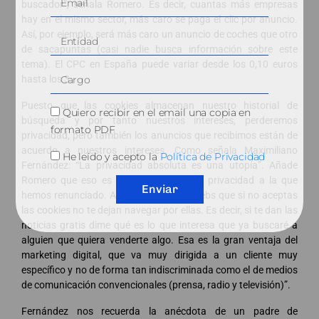
buscador”, señala Romero. Es decir, cuantas más empresas
hay en el mismo sector, más caro se paga el clic por anuncio.
Así, por ejemplo, será más caro un anuncio de coches que otro
de sacapuntas (casi nadie busca información sobre este
tema). El CPC en España puede variar desde los 0,10 euros
hasta los 3.
Puesto que las cookies almacenan nuestro historial de
Quiero recibir en el email una copia en
búsqueda y por tanto nuestros intereses, perderemos
formato PDF
privacidad, pero también los anuncios que recibimos están de
acuerdo a nuestros intereses. Como señala Maximiliano
He leído y acepto la
Política de Privacidad
Fernández: “La privacidad absoluta es una utopía”. Añade
Romero que eso es lo que valemos: “la privacidad a la que
Enviar
hemos renunciado. Así verás algunas webs que si no aceptas
las cookies no te dejan navegar por ellas. Es decir, si te dan las
noticias gratis dime qué es lo que interesa que ya buscaré a
alguien que quiera venderte algo. Esa es la gran ventaja del
marketing digital, que va muy dirigida a un cliente muy
específico y no de forma tan indiscriminada como el de medios
de comunicación convencionales (prensa, radio y televisión)”.
Fernández nos recuerda la anécdota de un padre de