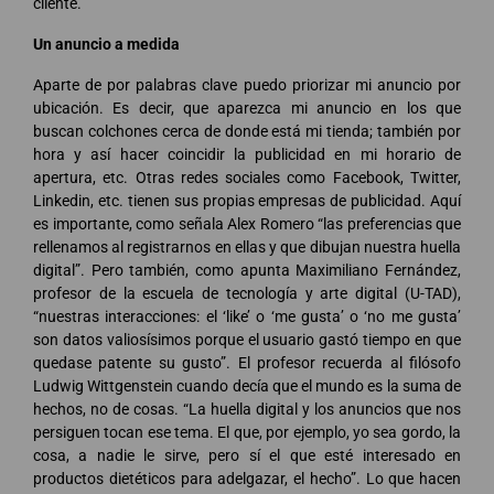
cliente.
Un anuncio a medida
Aparte de por palabras clave puedo priorizar mi anuncio por
ubicación. Es decir, que aparezca mi anuncio en los que
buscan colchones cerca de donde está mi tienda; también por
hora y así hacer coincidir la publicidad en mi horario de
apertura, etc. Otras redes sociales como Facebook, Twitter,
Linkedin, etc. tienen sus propias empresas de publicidad. Aquí
es importante, como señala Alex Romero “las preferencias que
rellenamos al registrarnos en ellas y que dibujan nuestra huella
digital”. Pero también, como apunta Maximiliano Fernández,
profesor de la escuela de tecnología y arte digital (U-TAD),
“nuestras interacciones: el ‘like’ o ‘me gusta’ o ‘no me gusta’
son datos valiosísimos porque el usuario gastó tiempo en que
quedase patente su gusto”. El profesor recuerda al filósofo
Ludwig Wittgenstein cuando decía que el mundo es la suma de
hechos, no de cosas. “La huella digital y los anuncios que nos
persiguen tocan ese tema. El que, por ejemplo, yo sea gordo, la
cosa, a nadie le sirve, pero sí el que esté interesado en
productos dietéticos para adelgazar, el hecho”. Lo que hacen