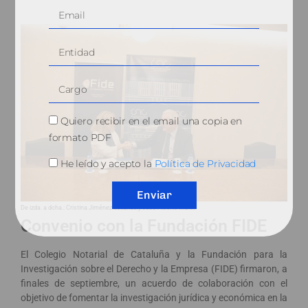
Quiero recibir en el email una copia en
formato PDF
He leído y acepto la
Política de Privacidad
Enviar
De izda. a dcha.: Cristina Jiménez Savurido.y José Alberto Marín
Convenio con la Fundación FIDE
El Colegio Notarial de Cataluña y la Fundación para la
Investigación sobre el Derecho y la Empresa (FIDE) firmaron, a
finales de septiembre, un acuerdo de colaboración con el
objetivo de fomentar la investigación jurídica y económica en la