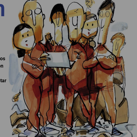
n
los
ón
tar