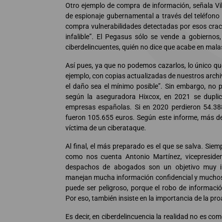
Otro ejemplo de compra de información, señala Vil
de espionaje gubernamental a través del teléfono m
compra vulnerabilidades detectadas por esos crac
infalible”. El Pegasus sólo se vende a gobiernos
ciberdelincuentes, quién no dice que acabe en mal
Así pues, ya que no podemos cazarlos, lo único q
ejemplo, con copias actualizadas de nuestros archi
el daño sea el mínimo posible”. Sin embargo, no 
según la aseguradora Hixcox, en 2021 se duplic
empresas españolas. Si en 2020 perdieron 54.3
fueron 105.655 euros. Según este informe, más de
víctima de un ciberataque.
Al final, el más preparado es el que se salva. Sie
como nos cuenta Antonio Martínez, vicepresiden
despachos de abogados son un objetivo muy im
manejan mucha información confidencial y muchos 
puede ser peligroso, porque el robo de informaci
Por eso, también insiste en la importancia de la pr
Es decir, en ciberdelincuencia la realidad no es com