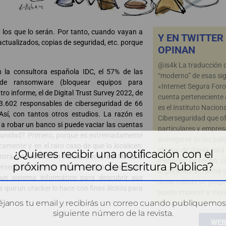
 los que lo serán. Por tanto, cuando vayan a
Y EN TWITTER
s actualizados, copias de seguridad, etc. porque
OPINAN
@is4k La traducción d
n la consultora española IDC, el 57% de las
“moderno” de esas sig
 de ransomware (bloquear equipos para
«Internet Segura Foro
o informe, el de Digital Trust Survey 2022, de
cuenta perteneciente
3.602 responsables de ciberseguridad de 66
es el Instituto Nacion
Así, con tantos otros estudios. La razón es
Ciberseguridad que of
e a robar un banco si puede vaciar las cuentas
particulares y empres
impunidad? Primero, porque es extremadamente
protegerse de los peli
camente y en el raro caso de que lo localicen:
el caso de @is4k está
¿Quieres recibir una notificación con el
ntra un cracker en Rusia, Corea del Norte o
menores. De hecho, si
próximo número de Escritura Pública?
erseguridad como Víctor Villagrá. Una duda:
implicarlos de forma 
un sistema informático para descubrir sus
desarrollado un juego
 que un cracker lo hace con fines ilícitos para
puede imprimir a travé
janos tu email y recibirás un correo cuando publiquemos
siguiente número de la revista.
WE