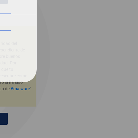
ridad del
ependiente de
bre buenos
idad. Por
 que tu
Descubre cómo
o si ha sido
ipo de
#malware
”
B