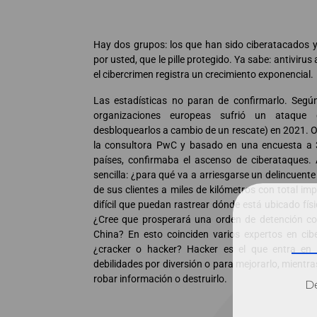
Hay dos grupos: los que han sido ciberatacados y
por usted, que le pille protegido. Ya sabe: antiviru
el cibercrimen registra un crecimiento exponencial.
Las estadísticas no paran de confirmarlo. Segú
organizaciones europeas sufrió un ataque
desbloquearlos a cambio de un rescate) en 2021. Otr
la consultora PwC y basado en una encuesta a 
países, confirmaba el ascenso de ciberataques. 
sencilla: ¿para qué va a arriesgarse un delincuent
de sus clientes a miles de kilómetros con total 
difícil que puedan rastrear dónde está ubicado físi
¿Cree que prosperará una orden de detención co
China? En esto coinciden varios expertos en cib
¿cracker o hacker? Hacker es el que entra en 
debilidades por diversión o para mejorarlo, mientras
robar información o destruirlo.
Dé