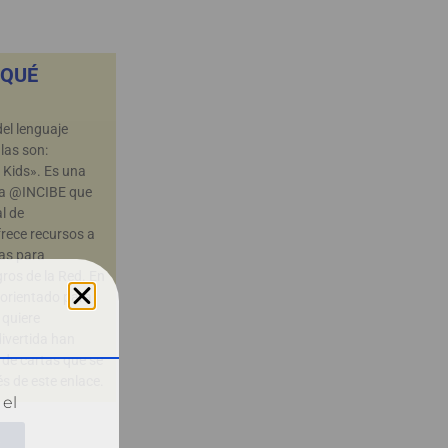
 QUÉ
el lenguaje
las son:
 Kids». Es una
 a @INCIBE que
al de
rece recursos a
as para
gros de la Red. En
 orientado para
 quiere
divertida han
 de cartas que se
s de este enlace.
 el
B