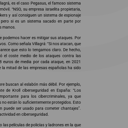
lagrá, es el caso Pegasus, el famoso sistema
óvil. “NSO, su empresa israelita propietaria,
kers y así consiguen un sistema de espionaje
, pero si es un sistema sacado en parte por
as manos.
ue podemos hacer es mitigar sus ataques. Por
vos. Como señala Villagrá: “Si nos atacan, que
parece que esto lo tengamos claro. De hecho,
ó el coste medio de los ataques contra las
88 euros de media por cada ataque, en 2021
 la mitad de las empresas españolas ha sido
mpre buscan al eslabón más débil. Por ejemplo,
te de Kroll ciberseguridad en España: “Los
portante para los cibercriminales, ya que
no están lo suficientemente protegidos. Esto
ón puede ser usado para cometer chantajes”.
oactividad en ciberseguridad.
o las películas de policías y ladrones en la que