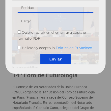
Quiero recibir en el email una copia en
formato PDF
He leído y acepto la
Política de Privacidad
Enviar
Mesa inaugural del foro.
14º Foro de Futurología
El Consejo de los Notariados de la Unión Europea
(CNUE) organizó la 14ª Sesión del Foro de Futurología
en París (Francia), en la sede del Consejo Superior del
Notariado Francés. En representación del Notariado
español asistió Gonzalo Cano, delegado del Grupo de