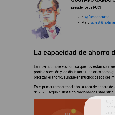
presidente de FUCI
X:
@fuciconsumo
Mail:
fuciest@hotmai
La capacidad de ahorro 
La incertidumbre económica que hoy estamos viviend
posible recesión y las distintas situaciones como g
priorizar el ahorro, aunque en muchos casos sea 
En el primer trimestre del año, la tasa de ahorro de
de 2023, según el Instituto Nacional de Estadística
Según
ingres
deteri