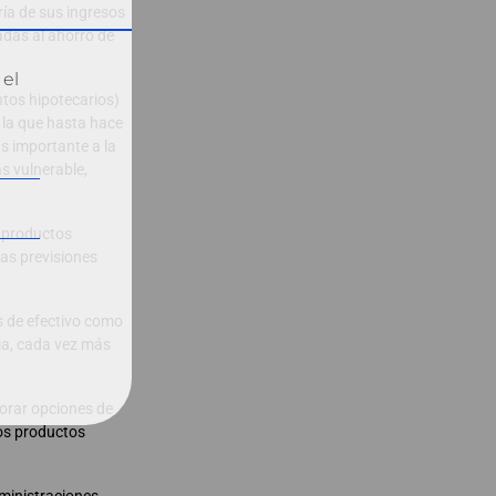
ría de sus ingresos
adas al ahorro de
 el
ntos hipotecarios)
 la que hasta hace
ás importante a la
s vulnerable,
s productos
as previsiones
s de efectivo como
ia, cada vez más
lorar opciones de
ros productos