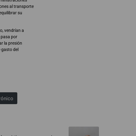
dministraciones
ones al transporte
equilibrar su
eo, vendrían a
o pasa por
r la presión
e gasto del
rónico