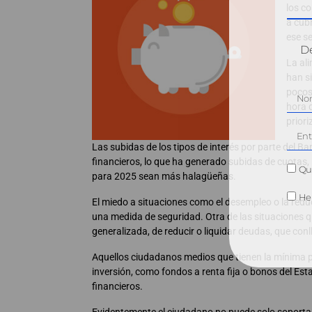
los co
a cub
ese se
Dé
La ali
han s
pocos 
hora 
prior
Las subidas de los tipos de interés por parte del 
financieros, lo que ha generado subidas de cuotas,
Qui
para 2025 sean más halagüeñas.
He 
El miedo a situaciones como el desempleo o la red
una medida de seguridad. Otra de las situaciones q
generalizada, de reducir o liquidar deudas, que con
Aquellos ciudadanos medios que tienen la mínima p
inversión, como fondos a renta fija o bonos del E
financieros.