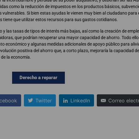
la incertidumbre y pérdida de su poder adquisitivo, y deberían ser las A
didas como la reducción de impuestos en los productos básicos, subvenci
ás vulnerables. Si bien estas ayudas le vienen muy bien al ciudadano para 
 tiene que utilizar estos recursos para sus gastos cotidianos.
o y las tasas de tipos de interés más bajas, así como la creación de empl
midoras, que podrían recuperar una mayor capacidad de ahorro. Todo ell
ento económico y algunas medidas adicionales de apoyo público para alivia
 evolución positiva del ahorro que, a corto plazo, mejoraría la capacidad d
 de la economía.
Derecho a reparar
cebook
Twitter
LinkedIn
Correo elect