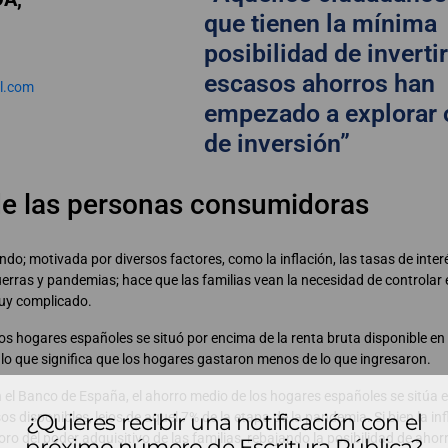
que tienen la mínima
posibilidad de inverti
escasos ahorros han
l.com
empezado a explorar 
de inversión”
de las personas consumidoras
o; motivada por diversos factores, como la inflación, las tasas de inter
uerras y pandemias; hace que las familias vean la necesidad de controlar
muy complicado.
 los hogares españoles se situó por encima de la renta bruta disponible e
, lo que significa que los hogares gastaron menos de lo que ingresaron.
 el Banco de España, el ahorro medio de los hogares españoles se sitúa 
¿Quieres recibir una notificación con el
os disponibles, lejos de aquel 7% de la etapa de la pandemia. Si bien la inf
oro del poder adquisitivo de las familias, rebajando la posibilidad de aho
próximo número de Escritura Pública?