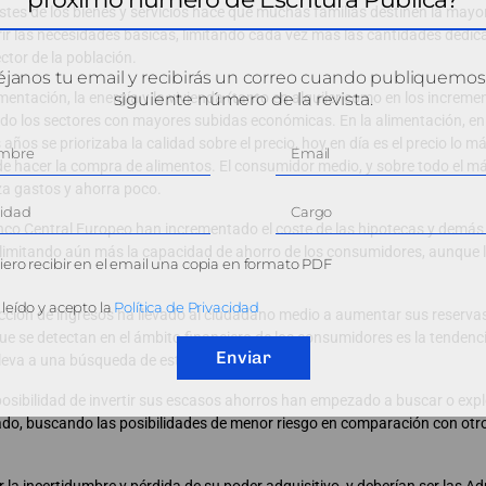
stes de los bienes y servicios hace que muchas familias destinen la mayo
rir las necesidades básicas, limitando cada vez más las cantidades dedic
ctor de la población.
janos tu email y recibirás un correo cuando publiquemos
siguiente número de la revista.
mentación, la energía y la vivienda (tanto en alquiler como en los increme
ido los sectores con mayores subidas económicas. En la alimentación, en
años se priorizaba la calidad sobre el precio, hoy en día es el precio lo m
de hacer la compra de alimentos. El consumidor medio, y sobre todo el má
iza gastos y ahorra poco.
Banco Central Europeo han incrementado el coste de las hipotecas y demá
 limitando aún más la capacidad de ahorro de los consumidores, aunque l
ero recibir en el email una copia en formato PDF
leído y acepto la
Política de Privacidad
ucción de ingresos ha llevado al ciudadano medio a aumentar sus reserva
ue se detectan en el ámbito financiero de los consumidores es la tendenc
Enviar
lleva a una búsqueda de estabilidad financiera.
osibilidad de invertir sus escasos ahorros han empezado a buscar o exp
stado, buscando las posibilidades de menor riesgo en comparación con ot