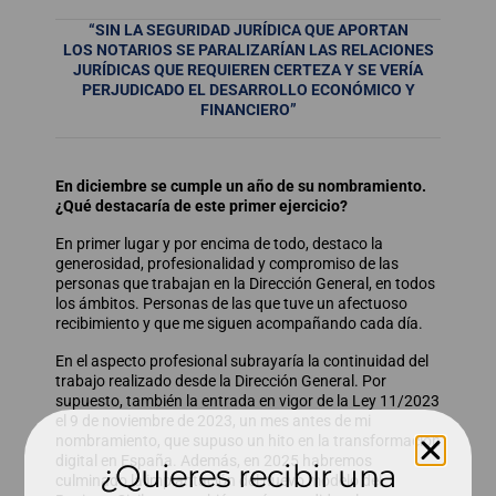
“SIN LA SEGURIDAD JURÍDICA QUE APORTAN
LOS NOTARIOS SE PARALIZARÍAN LAS RELACIONES
JURÍDICAS QUE REQUIEREN CERTEZA Y SE VERÍA
PERJUDICADO EL DESARROLLO ECONÓMICO Y
FINANCIERO”
En diciembre se cumple un año de su nombramiento.
¿Qué destacaría de este primer ejercicio?
En primer lugar y por encima de todo, destaco la
generosidad, profesionalidad y compromiso de las
personas que trabajan en la Dirección General, en todos
los ámbitos. Personas de las que tuve un afectuoso
recibimiento y que me siguen acompañando cada día.
En el aspecto profesional subrayaría la continuidad del
trabajo realizado desde la Dirección General. Por
supuesto, también la entrada en vigor de la Ley 11/2023
el 9 de noviembre de 2023, un mes antes de mi
nombramiento, que supuso un hito en la transformación
digital en España. Además, en 2025 habremos
¿Quieres recibir una
culminado la implantación del nuevo modelo del