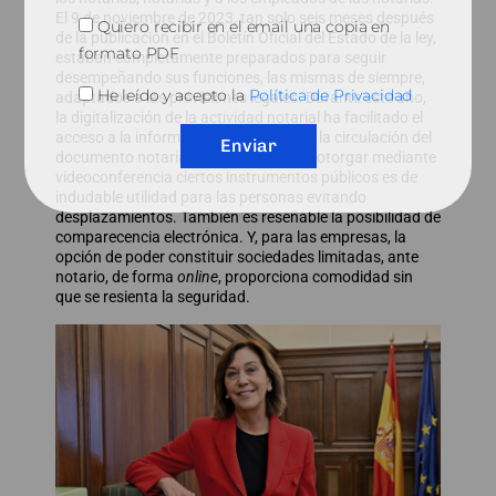
El 9 de noviembre de 2023, tan solo seis meses después
Quiero recibir en el email una copia en
de la publicación en el Boletín Oficial del Estado de la ley,
formato PDF
estaban completamente preparados para seguir
desempeñando sus funciones, las mismas de siempre,
He leído y acepto la
Política de Privacidad
adaptados a las previsiones legales. Durante este año,
la digitalización de la actividad notarial ha facilitado el
acceso a la información y ha agilizado la circulación del
Enviar
documento notarial. La posibilidad de otorgar mediante
videoconferencia ciertos instrumentos públicos es de
indudable utilidad para las personas evitando
desplazamientos. También es reseñable la posibilidad de
comparecencia electrónica. Y, para las empresas, la
opción de poder constituir sociedades limitadas, ante
notario, de forma
online
, proporciona comodidad sin
que se resienta la seguridad.