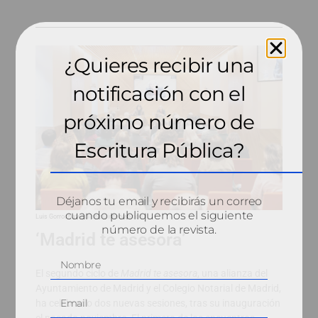
¿Quieres recibir una
notificación con el
próximo número de
Escritura Pública?
Déjanos tu email y recibirás un correo
cuando publiquemos el siguiente
Luis Gorrochategui en su intervención.
número de la revista.
‘Madrid te asesora’
El segundo ciclo de
Madrid te asesora
, una alianza del
Ayuntamiento de Madrid y el Colegio Notarial de Madrid,
ha celebrado dos nuevas sesiones, tras su inauguración
el pasado noviembre. El primero de los encuentros