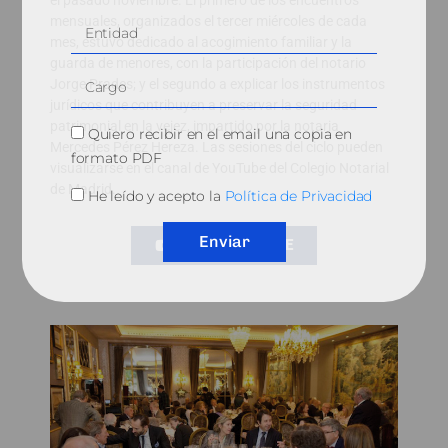
mensuales, organizados el tercer miércoles de cada
mes, estuvo dedicado al acogimiento familiar y la
guarda de menores, con la participación del notario
Jorge Prades; y el segundo a explicar los instrumentos
jurídicos que contribuyen a preservar la seguridad
patrimonial en la vejez, impartido por la notaria
Quiero recibir en el email una copia en
Mercedes Pérez Hereza. Las sesiones del ciclo pueden
formato PDF
visualizarse en el canal de YouTube del Colegio Notarial
de Madrid.
He leído y acepto la
Política de Privacidad
Enviar
VER EN YOUTUBE