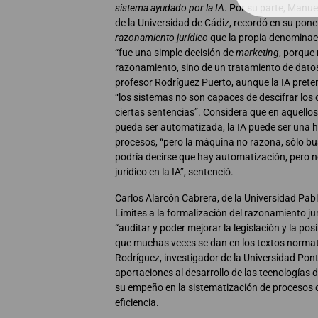
sistema ayudado por la IA
. Por su parte, Manue
de la Universidad de Cádiz, recordó en su pon
razonamiento jurídico
que la propia denominació
“fue una simple decisión de
marketing
, porque
razonamiento, sino de un tratamiento de dato
profesor Rodríguez Puerto, aunque la IA preten
“los sistemas no son capaces de descifrar los
ciertas sentencias”. Considera que en aquellos
pueda ser automatizada, la IA puede ser una he
procesos, “pero la máquina no razona, sólo bu
podría decirse que hay automatización, pero 
jurídico en la IA”, sentenció.
Carlos Alarcón Cabrera, de la Universidad Pabl
Límites a la formalización del razonamiento ju
“auditar y poder mejorar la legislación y la po
que muchas veces se dan en los textos normat
Rodríguez, investigador de la Universidad Ponti
aportaciones al desarrollo de las tecnologías d
su empeño en la sistematización de procesos 
eficiencia.