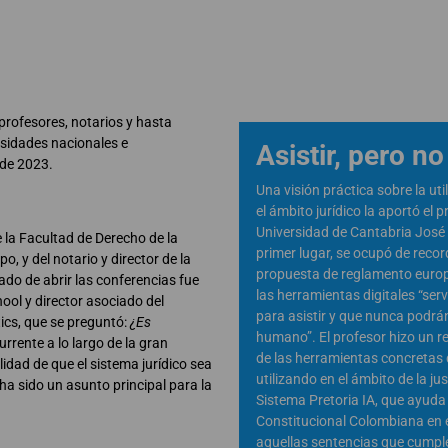
, profesores, notarios y hasta
rsidades nacionales e
Asistir, pero no
 de 2023.
Una visión práctica sobre la util
el ámbito jurídico la aportó el p
Universidad de Cantabria José 
 la Facultad de Derecho de la
primer lugar, se ocupó de recor
, y del notario y director de la
propuesta de reglamento euro
do de abrir las conferencias fue
las herramientas digitales “se
ool y director asociado del
para asistir y que nunca podrán 
ics, que se preguntó:
¿Es
humano”. El profesor hizo un 
urrente a lo largo de la gran
de las herramientas concretas 
idad de que el sistema jurídico sea
utilizando en el ámbito de la ju
a sido un asunto principal para la
Sistema Pretoria IA, que ayuda 
Constitucional Colombiana en e
aquellas sentencias que cumple