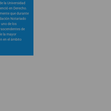
 de la Universidad
cenció en Derecho.
amente que durante
dación Notariado
 uno de los
rascendentes de
de la mayor
ón en el ámbito