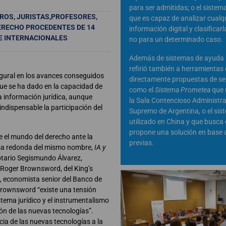
para ser admitidas; o el sistem
EROS, JURISTAS,PROFESORES,
que es capaz de analizar cualqu
ERECHO PROCEDENTES DE 14
información digital y clasificar
E INTERNACIONALES
no para un determinado caso.
Además de sistemas de ayuda al
refirió también a herramientas
ugural en los avances conseguidos
directamente propuestas de sen
 que se ha dado en la capacidad de
como el
Sistema Prometea
que u
la información jurídica, aunque
la Sala Contencioso Administrat
indispensable la participación del
Supremo de Argentina, o el si
utilizado en China y que busca
propone una solución en base 
e el mundo del derecho ante la
previas.
mesa redonda del mismo nombre,
IA y
otario Segismundo Álvarez,
on Roger Brownsword, del King’s
, economista senior del Banco de
Brownsword “existe una tensión
stema jurídico y el instrumentalismo
ción de las nuevas tecnologías”.
ia de las nuevas tecnologías a la