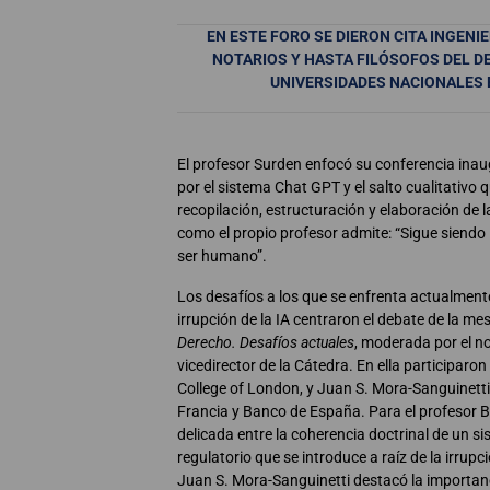
EN ESTE FORO SE DIERON CITA INGENI
NOTARIOS Y HASTA FILÓSOFOS DEL D
UNIVERSIDADES NACIONALES 
El profesor Surden enfocó su conferencia ina
por el sistema Chat GPT y el salto cualitativo
recopilación, estructuración y elaboración de 
como el propio profesor admite: “Sigue siendo 
ser humano”.
Los desafíos a los que se enfrenta actualment
irrupción de la IA centraron el debate de la 
Derecho. Desafíos actuales
, moderada por el n
vicedirector de la Cátedra. En ella participar
College of London, y Juan S. Mora-Sanguinetti
Francia y Banco de España. Para el profesor 
delicada entre la coherencia doctrinal de un si
regulatorio que se introduce a raíz de la irrup
Juan S. Mora-Sanguinetti destacó la importanc