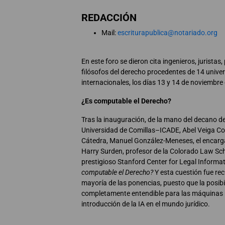
REDACCIÓN
Mail:
escriturapublica@notariado.org
En este foro se dieron cita ingenieros, juristas
filósofos del derecho procedentes de 14 unive
internacionales, los días 13 y 14 de noviembre
¿Es computable el Derecho?
Tras la inauguración, de la mano del decano de
Universidad de Comillas–ICADE, Abel Veiga Copo
Cátedra, Manuel González-Meneses, el encarga
Harry Surden, profesor de la Colorado Law Sch
prestigioso Stanford Center for Legal Informat
computable el Derecho?
Y esta cuestión fue rec
mayoría de las ponencias, puesto que la posibil
completamente entendible para las máquinas h
introducción de la IA en el mundo jurídico.