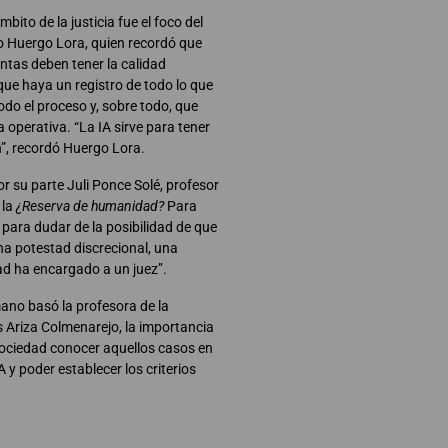
bito de la justicia fue el foco del
ro Huergo Lora, quien recordó que
ntas deben tener la calidad
que haya un registro de todo lo que
odo el proceso y, sobre todo, que
operativa. “La IA sirve para tener
”, recordó Huergo Lora.
r su parte Juli Ponce Solé, profesor
 la
¿Reserva de humanidad?
Para
para dudar de la posibilidad de que
a potestad discrecional, una
d ha encargado a un juez”.
ano basó la profesora de la
Ariza Colmenarejo, la importancia
ociedad conocer aquellos casos en
 y poder establecer los criterios