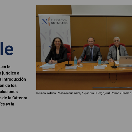
le
 en la
 jurídico a
a introducción
ión de los
nclusiones
De izda. a dcha.: María Jesús Ariza, Alejandro Huergo, Juli Ponce y Ricardo
o de la Cátedra
ica en la