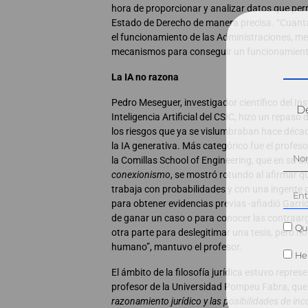
hora de proporcionar y analizar datos que per
Estado de Derecho de manera precisa. “Cuan
el funcionamiento de las Administraciones, me
mecanismos para conseguir un funcionamiento
La IA no razona
Pedro Meseguer, investigador científico del Ins
Dé
Inteligencia Artificial del CSIC, hizo un repaso d
los riesgos que ya se vislumbraban hace déca
la IA generativa. Más categórico fue el profe
la Comillas School of Engineering, que en su d
conexionismo
, se mostró rotundo al afirmar q
trabaja con probabilidades y con una ingente 
para obtener evidencias previas -añadió Garri
de ganar un caso o para conocer las contraar
Qui
otra parte para deslegitimar una tesis, pero no 
humano”, mantuvo el profesor.
He 
El ámbito de la filosofía jurídica estuvo repr
profesor de la Universidad Pompeu Fabra, que
razonamiento jurídico y las posibilidades de in