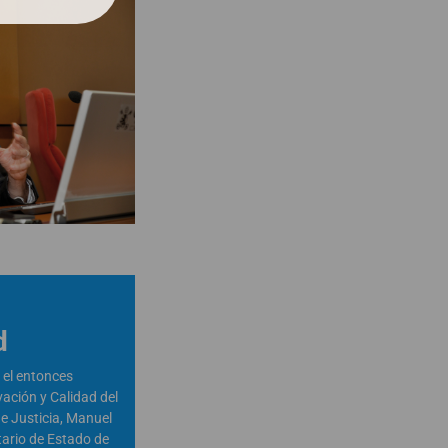
d
 el entonces
vación y Calidad del
de Justicia, Manuel
tario de Estado de