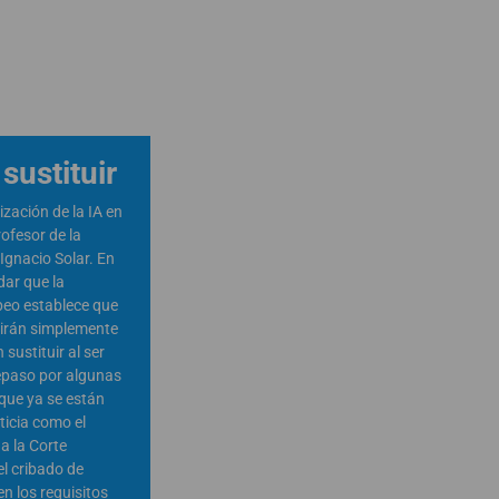
 sustituir
ización de la IA en
rofesor de la
Ignacio Solar. En
dar que la
peo establece que
rvirán simplemente
sustituir al ser
repaso por algunas
que ya se están
sticia como el
a la Corte
l cribado de
n los requisitos