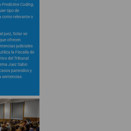
a
Predictive Coding
,
ier tipo de
la como relevante o
 juez, Solar se
 que ofrecen
tencias judiciales
tiliza la Fiscalía de
ivo del Tribunal
stema
Juez Sabio
 casos parecidos y
a sentencias