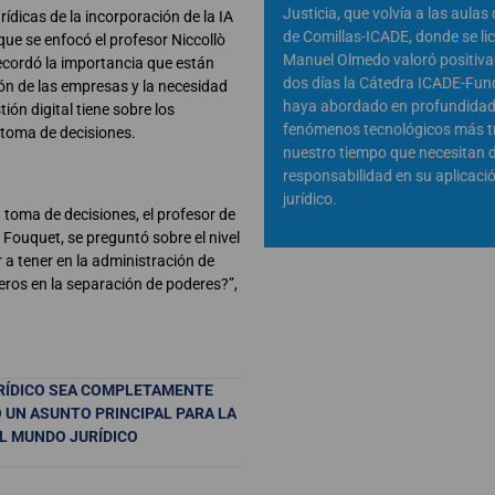
Justicia, que volvía a las aulas
ídicas de la incorporación de la IA
de Comillas-ICADE, donde se li
 que se enfocó el profesor Niccollò
Manuel Olmedo valoró positiv
recordó la importancia que están
dos días la Cátedra ICADE-Fun
ión de las empresas y la necesidad
haya abordado en profundidad
ión digital tiene sobre los
fenómenos tecnológicos más t
 toma de decisiones.
nuestro tiempo que necesitan 
responsabilidad en su aplicaci
jurídico.
a toma de decisiones, el profesor de
Fouquet, se preguntó sobre el nivel
 a tener en la administración de
ieros en la separación de poderes?”,
JURÍDICO SEA COMPLETAMENTE
 UN ASUNTO PRINCIPAL PARA LA
EL MUNDO JURÍDICO