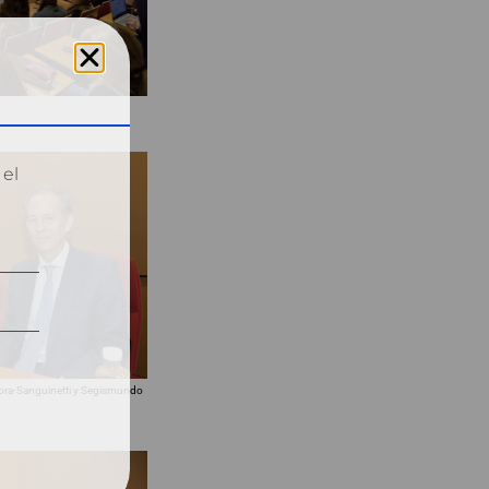
 el
Mora-Sanguinetti y Segismundo