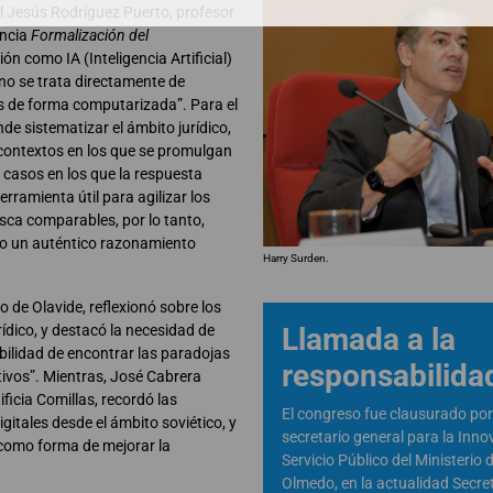
l Jesús Rodríguez Puerto, profesor
encia
Formalización del
n como IA (Inteligencia Artificial)
 no se trata directamente de
s de forma computarizada”. Para el
de sistematizar el ámbito jurídico,
 contextos en los que se promulgan
 casos en los que la respuesta
rramienta útil para agilizar los
sca comparables, por lo tanto,
no un auténtico razonamiento
Harry Surden.
o de Olavide, reflexionó sobre los
Llamada a la
rídico, y destacó la necesidad de
sibilidad de encontrar las paradojas
responsabilida
ivos”. Mientras, José Cabrera
ficia Comillas, recordó las
El congreso fue clausurado por
igitales desde el ámbito soviético, y
secretario general para la Inno
como forma de mejorar la
Servicio Público del Ministerio 
Olmedo, en la actualidad Secre