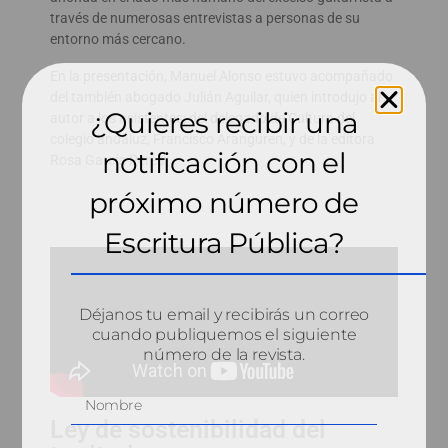
través de numerosas entrevistas a personas de su
entorno más cercano.
En la presentación, Manuel Alonso estuvo acompañado
del también abogado Julián Aguilar, quien introdujo al
¿Quieres recibir una
autor a los asistentes; del delegado de Cultura del
colegio andaluz, Francisco Aranguren, y de la editora
notificación con el
Rosa García Perea.
próximo número de
Escritura Pública?
Déjanos tu email y recibirás un correo
cuando publiquemos el siguiente
número de la revista.
Ley de sostenibilidad del