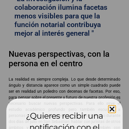
colaboración ilumina facetas
menos visibles para que la
función notarial contribuya
mejor al interés general "
Nuevas perspectivas, con la
persona en el centro
La realidad es siempre compleja. Lo que desde determinado
ángulo y distancia aparece como un simple cuadrado puede
ser en realidad un poliedro con decenas de facetas. Por eso,
para pensar sobre el presente y futuro de nuestra profesión es
necesario buscar nuevas perspectivas. Para ello sirve el
estudio académico profundo pero también escuchar a
¿Quieres recibir una
personas con otros puntos de vista. Eso hemos hecho durante
dos días de julio en San Sebastián: hablar con juristas de otros
notificación con el
ámbitos y notarios de otros países, pero también con