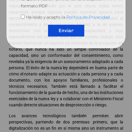
formato PDF
representante designado por el juez: ahora todas tienen
capacidad, aunque algunas pueden necesitar apoyos para
He leído y acepto la
Política de Privacidad
ejercerla. De esta forma, el foco pasa de la capacidad al
consentimiento y de la actuación del juez a la de quienes
Enviar
interactúan con la persona con discapacidad, y muy
especialmente del notario. Más que un cambio radical, esto
supone fijarnos en un aspecto ya conocido de la actuación del
notario, que nunca ha sido un simple controlador de la
capacidad, sino un conformador del consentimiento, como
revelaba ya la exigencia de un asesoramiento adaptado a cada
persona. El éxito de la nueva ley dependerá en buena parte de
cómo el notario adapte su actuación a cada persona y a cada
documento, con los apoyos familiares, profesionales o
técnicos necesarios. También está llamado a facilitar el
funcionamiento de la guarda de hecho, una de las instituciones
esenciales de la nueva ley y a colaborar con el Ministerio Fiscal
cuando detecte situaciones de desprotección o riesgo.
Los avances tecnológicos también permiten abrir
perspectivas, partiendo de dos premisas: primero, que la
digitalización no es un fin en sí misma sino un instrumento al