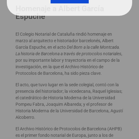
Homenaje a Albert García
Espuche
El Colegio Notarial de Cataluña rindió homenaje en
marzo al arquitecto e historiador barcelonés, Albert
García Espuche, en el acto
Del Born a la calle Montcada.
La historia de Barcelona a través de protocolos notariales
,
por su importante labor y trayectoria en el campo de la
investigación, en la que el Archivo Histórico de
Protocolos de Barcelona, ha sido pieza clave.
El acto, que tuvo lugar en la sede colegial, contó con la
presencia del historiador; la vicedecana, Raquel Iglesias;
el catedrático de Historia Moderna de la Universidad
Pompeu Fabra, Joaquim Albareda; y el profesor de
Historia Moderna de la Universidad de Barcelona, Agustí
Alcoberro.
El Archivo Histórico de Protocolos de Barcelona (AHPB)
es el primer fondo notarial de Europa, junto a los de