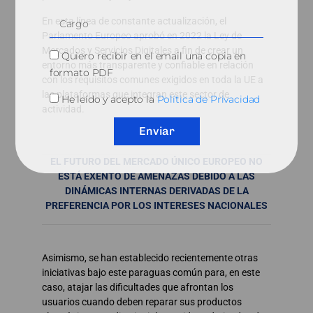
En esta línea de constante actualización, el
Parlamento Europeo aprobó en 2022 la Ley de
Mercados y Servicios Digitales a fin de crear un
Quiero recibir en el email una copia en
entorno más transparente y confiable en relación
formato PDF
con los requisitos comunes exigidos en toda la UE a
las plataformas que integran este sector de
He leído y acepto la
Política de Privacidad
actividad.
Enviar
EL FUTURO DEL MERCADO ÚNICO EUROPEO NO
ESTÁ EXENTO DE AMENAZAS DEBIDO A LAS
DINÁMICAS INTERNAS DERIVADAS DE LA
PREFERENCIA POR LOS INTERESES NACIONALES
Asimismo, se han establecido recientemente otras
iniciativas bajo este paraguas común para, en este
caso, atajar las dificultades que afrontan los
usuarios cuando deben reparar sus productos