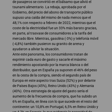
de pasajeros se convirtió en el bálsamo que alivió el
tsunami alimentario. La rebaja, aprobada por el
Gobierno, del precio del abono de transporte público
supuso una caída del mismo de nada menos que el
48,1% con respecto a febrero de 2022, mientras que el
coste de la electricidad fue un 33% más barato gracias,
en parte, al trasvase de consumidores a la tarifa del
mercado libre. Mientras, gasolina (-3%) y telefonía móvil
(-4,8%) también pusieron su granito de arena y
ayudaron a aliviar la situación.
Ante este panorama, los consumidores tratan de
exprimir cada euro de gasto y sacarle el máximo
rendimiento apostando por la marca blanca o del
distribuidor, que en España ya suponen el 46% del peso
en la cesta de la compra, siendo el segundo país de
Europa en este aspecto tras Suiza (52%) y por delante
de Países Bajos (45%), Reino Unido (43%) y Alemania
(40%). Otra estrategia de ajuste del gasto sería el
aumento de la frecuencia de compra, que ha subido un
6% en España, en línea con lo que sucede en el resto del
continente: un 10,8% en Portugal, 6,5% en Reino Unido y
un 4,7% en Francia, lo que evidencia la necesidad de