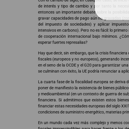
Con el cambio de siglo, en cualquier caso, se inició
de interés y tipo de cambio y por tanto la nece
entonces un importante debate sobre la posibilid
gravar capacidades de pago aún no gravadas (como
del impuesto de sociedades) y aplicar impuesto
intensivos en carbono). Pero no es fácil: lo primero 
de cooperación internacional bajo mínimos. ¿Cóm
esperar fuertes represalias?
Hay que decir, sin embargo, que la crisis financier
fiscales (europeos y no europeos), generando incen
en el seno de la OCDE y el G20 para garantizar una 
se culminan con éxito, la UE podría renunciar a aplic
La cuarta fase de la fiscalidad europea se deriva d
poner de manifiesto la existencia de bienes público
y medioambiental (en un contexto de guerra de subsi
financiera. Si admitimos que existen estos bienes
financiar estas necesidades europeas del siglo XX
condiciones de suministro energético, materias pri
En un mundo cada vez más complejo y menos cooper
fiscales imprescindibles para hacer frente a los