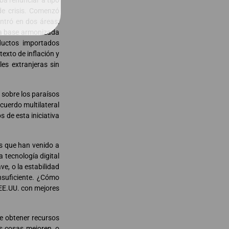
aba renunciar a tipo
de crisis. Comenzó
ntró en dos áreas:
na base armonizada
oductos importados
texto de inflación y
es extranjeras sin
 sobre los paraísos
cuerdo multilateral
 de esta iniciativa
os que han venido a
 tecnología digital
e, o la estabilidad
insuficiente. ¿Cómo
 EE.UU. con mejores
e obtener recursos
s cosas mejoren, o