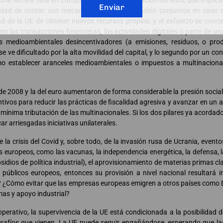
 una tercera fase en Europa, derivada de la creación del euro, que implic
Enviar
sidad de contar con mecanismos de estabilización conjuntos en caso 
ad de la UE de obtener nuevos recursos propios, y el esfuerzo se conce
 las transacciones financieras, las actividades digitales o parte de u
s medioambientales desincentivadores (a emisiones, residuos, o pr
se ve dificultado por la alta movilidad del capital, y lo segundo por un con
o establecer aranceles medioambientales o impuestos a multinacional
a de 2008 y la del euro aumentaron de forma considerable la presión social
tivos para reducir las prácticas de fiscalidad agresiva y avanzar en un a
mínima tributación de las multinacionales. Si los dos pilares ya acordados
ar arriesgadas iniciativas unilaterales.
e la crisis del Covid y, sobre todo, de la invasión rusa de Ucrania, event
s europeos, como las vacunas, la independencia energética, la defensa, la
dios de política industrial), el aprovisionamiento de materias primas clav
 públicos europeos, entonces su provisión a nivel nacional resultará 
I? ¿Cómo evitar que las empresas europeas emigren a otros países como
mas y apoyo industrial?
ativo, la supervivencia de la UE está condicionada a la posibilidad d
 desafíos que vienen. La UE puede seguir engañándose, esperando que la