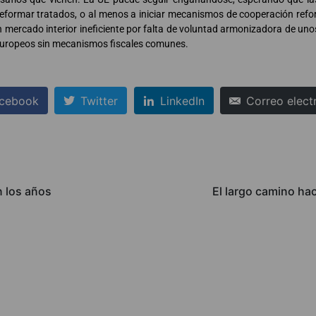
eformar tratados, o al menos a iniciar mecanismos de cooperación refo
un mercado interior ineficiente por falta de voluntad armonizadora de uno
s europeos sin mecanismos fiscales comunes.
cebook
Twitter
LinkedIn
Correo elect
n los años
El largo camino hac